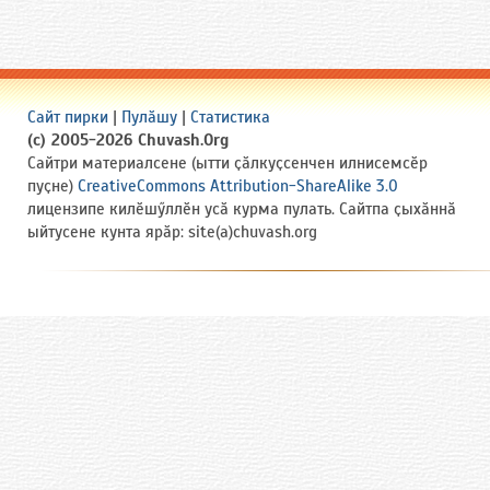
Сайт пирки
|
Пулӑшу
|
Статистика
(c) 2005-2026 Chuvash.Org
Сайтри материалсене (ытти ҫӑлкуҫсенчен илнисемсӗр
пуҫне)
CreativeCommons Attribution-ShareAlike 3.0
лицензипе килӗшӳллӗн усӑ курма пулать. Сайтпа ҫыхӑннӑ
ыйтусене кунта ярӑр: site(a)chuvash.org