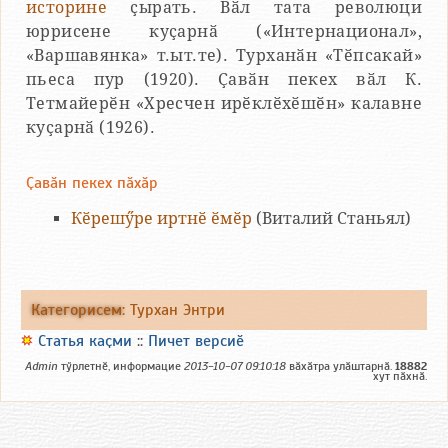
историне
ҫырать. Вӑл тата революци
юррисене куҫарнӑ («Интернационал»,
«Варшавянка» т.ыт.те). Турханӑн «Тӗпсакай»
пьеса пур (1920). Ҫавӑн пекех вӑл К.
Тетмайерӗн «Хресчен ирӗклӗхӗшӗн» калавне
куҫарнӑ (1926).
Ҫавӑн пекех пӑхӑр
Кӗрешӳре иртнӗ ӗмӗр
(Виталий Станьял)
Категорисем
:
Турхан Энтри
Статья каҫми
::
Пичет версиӗ
Admin
тӳрлетнӗ, информацие
2013-10-07 09:10:18
вӑхӑтра улӑштарнӑ.
18882
хут пӑхнӑ.