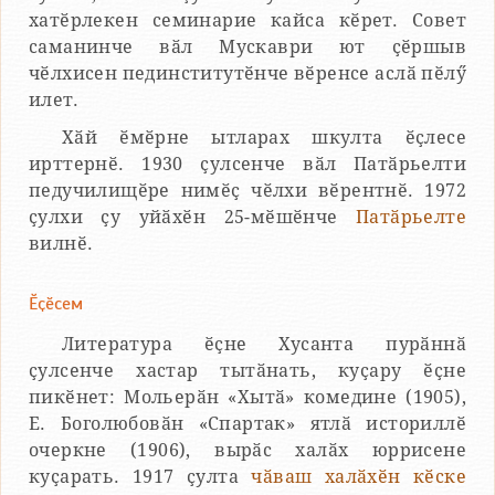
хатӗрлекен семинарие кайса кӗрет. Совет
саманинче вӑл Мускаври ют ҫӗршыв
чӗлхисен пединститутӗнче вӗренсе аслӑ пӗлӳ
илет.
Хӑй ӗмӗрне ытларах шкулта ӗҫлесе
ирттернӗ. 1930 ҫулсенче вӑл Патӑрьелти
педучилищӗре нимӗҫ чӗлхи вӗрентнӗ. 1972
ҫулхи ҫу уйӑхӗн 25-мӗшӗнче
Патӑрьелте
вилнӗ.
Ӗҫӗсем
Литература ӗҫне Хусанта пурӑннӑ
ҫулсенче хастар тытӑнать, куҫару ӗҫне
пикӗнет: Мольерӑн «Хытӑ» комедине (1905),
Е. Боголюбовӑн «Спартак» ятлӑ историллӗ
очеркне (1906), вырӑс халӑх юррисене
куҫарать. 1917 ҫулта
чӑваш халӑхӗн кӗске