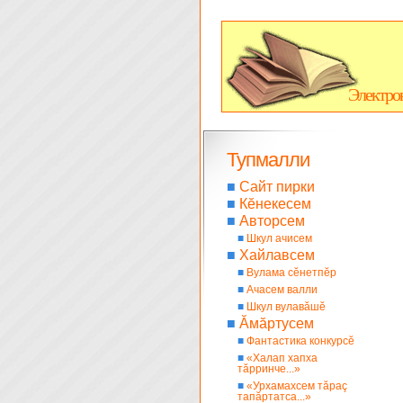
Электро
Тупмалли
■
Сайт пирки
■
Кĕнекесем
■
Авторсем
■
Шкул ачисем
■
Хайлавсем
■
Вулама сĕнетпĕр
■
Ачасем валли
■
Шкул вулавăшĕ
■
Ăмăртусем
■
Фантастика конкурсĕ
■
«Халап хапха
тăрринче...»
■
«Урхамахсем тăраç
тапăртатса...»