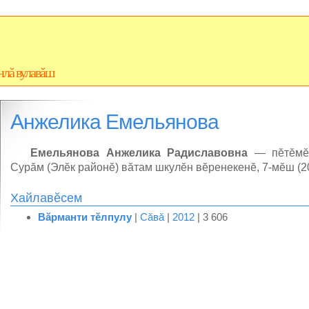
нлă вулавăш
Анжелика Емельянова
Емельянова Анжелика Радиславовна
— пĕтĕмĕш
Сурăм (Элĕк районĕ) вăтам шкулĕн вĕренекенĕ, 7-мĕш (20
Хайлавĕсем
Вăрманти тĕлпулу
|
Сăвă
|
2012
| 3 606