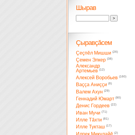
Шырав
Çыравçăсем
(26)
Çеçпĕл Мишши
(38)
Çемен Элкер
Александр
(12)
Артемьев
(160)
Алексей Воробьев
(6)
Ваççа Аниççи
(29)
Валем Ахун
(90)
Геннадий Юмарт
(22)
Денис Гордеев
(71)
Иван Мучи
(81)
Илле Тăхти
(17)
Илле Тукташ
(2)
Илпек Микулайĕ