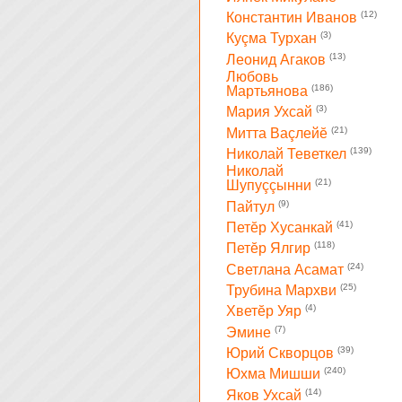
(12)
Константин Иванов
(3)
Куçма Турхан
(13)
Леонид Агаков
Любовь
(186)
Мартьянова
(3)
Мария Ухсай
(21)
Митта Ваçлейĕ
(139)
Николай Теветкел
Николай
(21)
Шупуççынни
(9)
Пайтул
(41)
Петĕр Хусанкай
(118)
Петĕр Ялгир
(24)
Светлана Асамат
(25)
Трубина Мархви
(4)
Хветĕр Уяр
(7)
Эмине
(39)
Юрий Скворцов
(240)
Юхма Мишши
(14)
Яков Ухсай