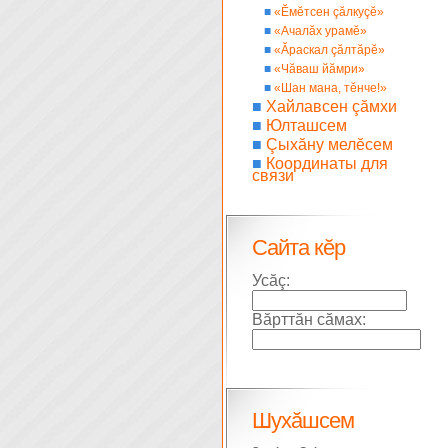
■
«Ĕмĕтсен çăлкуçĕ»
■
«Ачалăх урамĕ»
■
«Ăраскал çăлтăрĕ»
■
«Чăваш йăмри»
■
«Шан мана, тĕнче!»
■
Хайлавсен çăмхи
■
Юлташсем
■
Çыхăну мелĕсем
■
Координаты для
связи
Сайта кĕр
Усăç:
Вăрттăн сăмах:
Шухăшсем