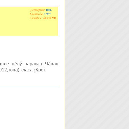
Çыравçăсем:
1066
Хайлавсем:
7 957
Калăпăшĕ:
48 412 901
ле пĕлӳ паракан Чăваш
12, юпа) класа çӳрет.