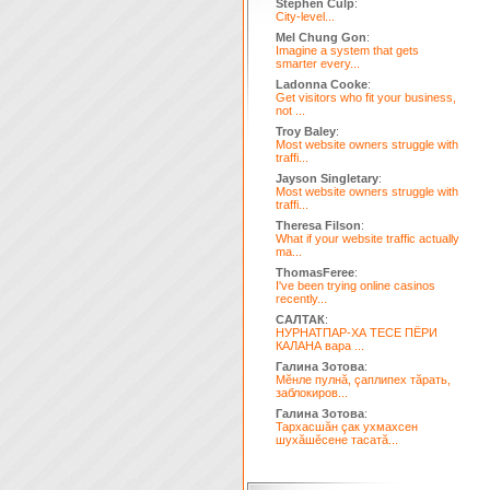
Stephen Culp
:
City-level...
Mel Chung Gon
:
Imagine a system that gets
smarter every...
Ladonna Cooke
:
Get visitors who fit your business,
not ...
Troy Baley
:
Most website owners struggle with
traffi...
Jayson Singletary
:
Most website owners struggle with
traffi...
Theresa Filson
:
What if your website traffic actually
ma...
ThomasFeree
:
I've been trying online casinos
recently...
САЛТАК
:
НУРНАТПАР-ХА ТЕСЕ ПЁРИ
КАЛАНА вара ...
Галина Зотова
:
Мĕнле пулнă, çаплипех тăрать,
заблокиров...
Галина Зотова
:
Тархасшăн çак ухмахсен
шухăшĕсене тасатă...