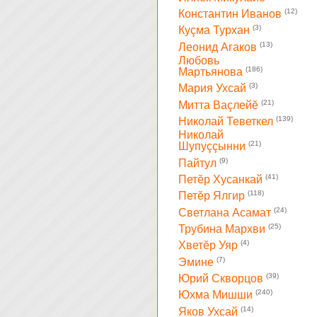
(12)
Константин Иванов
(3)
Куçма Турхан
(13)
Леонид Агаков
Любовь
(186)
Мартьянова
(3)
Мария Ухсай
(21)
Митта Ваçлейĕ
(139)
Николай Теветкел
Николай
(21)
Шупуççынни
(9)
Пайтул
(41)
Петĕр Хусанкай
(118)
Петĕр Ялгир
(24)
Светлана Асамат
(25)
Трубина Мархви
(4)
Хветĕр Уяр
(7)
Эмине
(39)
Юрий Скворцов
(240)
Юхма Мишши
(14)
Яков Ухсай