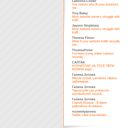
Ladonna Cooke
:
Get visitors who fit your business,
not ...
Troy Baley
:
Most website owners struggle with
traffi...
Jayson Singletary
:
Most website owners struggle with
traffi...
Theresa Filson
:
What if your website traffic actually
ma...
ThomasFeree
:
I've been trying online casinos
recently...
САЛТАК
:
НУРНАТПАР-ХА ТЕСЕ ПЁРИ
КАЛАНА вара ...
Галина Зотова
:
Мĕнле пулнă, çаплипех тăрать,
заблокиров...
Галина Зотова
:
Тархасшăн çак ухмахсен
шухăшĕсене тасатă...
Галина Зотова
:
Сергей Юшков - Етĕрне
районĕнчи Атликаси...
rozemelyanowa
:
Лайăх сăвă ачасемшĕн...