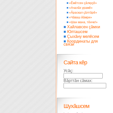
■
«Ĕмĕтсен çăлкуçĕ»
■
«Ачалăх урамĕ»
■
«Ăраскал çăлтăрĕ»
■
«Чăваш йăмри»
■
«Шан мана, тĕнче!»
■
Хайлавсен çăмхи
■
Юлташсем
■
Çыхăну мелĕсем
■
Координаты для
связи
Сайта кĕр
Усăç:
Вăрттăн сăмах:
Шухăшсем