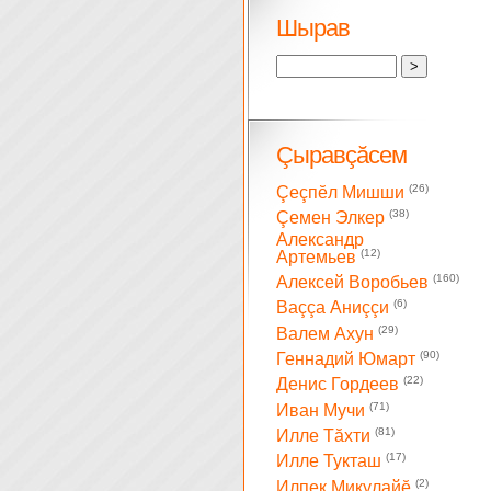
Шырав
Çыравçăсем
(26)
Çеçпĕл Мишши
(38)
Çемен Элкер
Александр
(12)
Артемьев
(160)
Алексей Воробьев
(6)
Ваççа Аниççи
(29)
Валем Ахун
(90)
Геннадий Юмарт
(22)
Денис Гордеев
(71)
Иван Мучи
(81)
Илле Тăхти
(17)
Илле Тукташ
(2)
Илпек Микулайĕ