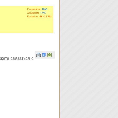
Çыравçăсем:
1066
Хайлавсем:
7 957
Калăпăшĕ:
48 412 901
жете связаться с