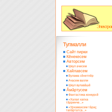
Электро
Тупмалли
■
Сайт пирки
■
Кĕнекесем
■
Авторсем
■
Шкул ачисем
■
Хайлавсем
■
Вулама сĕнетпĕр
■
Ачасем валли
■
Шкул вулавăшĕ
■
Ăмăртусем
■
Фантастика конкурсĕ
■
«Халап хапха
тăрринче...»
■
«Урхамахсем тăраç
тапăртатса...»