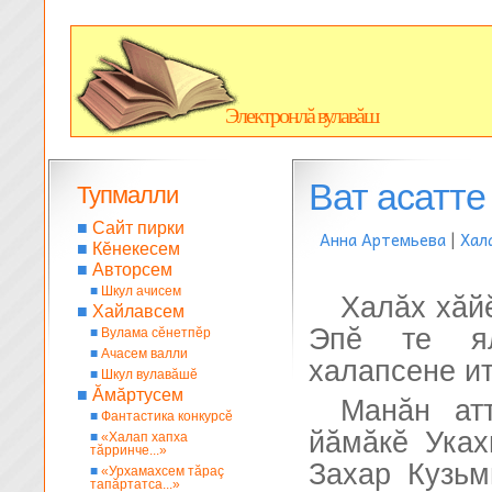
Электронлă вулавăш
Ват асатте
Тупмалли
■
Сайт пирки
Анна Артемьева
|
Хал
■
Кĕнекесем
■
Авторсем
■
Шкул ачисем
Халăх хăй
■
Хайлавсем
Эпĕ те ял
■
Вулама сĕнетпĕр
■
Ачасем валли
халапсене и
■
Шкул вулавăшĕ
■
Ăмăртусем
Манăн ат
■
Фантастика конкурсĕ
йăмăкĕ Уках
■
«Халап хапха
тăрринче...»
Захар Кузьм
■
«Урхамахсем тăраç
тапăртатса...»