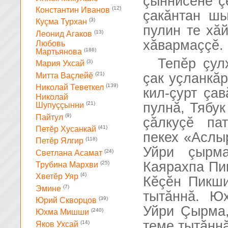
çыннисене ç
(12)
Константин Иванов
çакăнтан шы
(3)
Куçма Турхан
пулин те хă
(13)
Леонид Агаков
хăвармаççĕ.
Любовь
(186)
Мартьянова
Тепĕр çул
(3)
Мария Ухсай
(21)
çак уçланкăр
Митта Ваçлейĕ
(139)
Николай Теветкел
кил-çурт çав
Николай
пулнă, Тябук
(21)
Шупуççынни
(9)
Пайтул
çăлкуçĕ па
(41)
Петĕр Хусанкай
пекех «Аслы
(118)
Петĕр Ялгир
Уйри çырм
(24)
Светлана Асамат
Каярахпа Пи
(25)
Трубина Мархви
(4)
Хветĕр Уяр
Кĕçĕн Пикш
(7)
Эмине
тытăннă. Ю
(39)
Юрий Скворцов
Уйри Çырма,
(240)
Юхма Мишши
теме тытăннă
(14)
Яков Ухсай