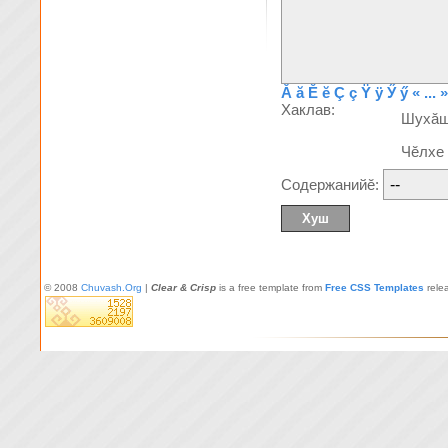
Ă
ă
Ĕ
ĕ
Ç
ç
Ÿ
ÿ
Ӳ
ӳ
« ... »
Хаклав:
Шухă
Чĕлхе
Содержанийĕ:
© 2008
Chuvash.Org
|
Clear & Crisp
is a free template from
Free CSS Templates
rele