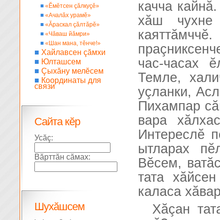
качча кайнă.
■
«Ĕмĕтсен çăлкуçĕ»
■
«Ачалăх урамĕ»
хăш чухне
■
«Ăраскал çăлтăрĕ»
каяттăмччĕ.
■
«Чăваш йăмри»
■
«Шан мана, тĕнче!»
праçниксенч
■
Хайлавсен çăмхи
час-часах ĕ
■
Юлташсем
■
Çыхăну мелĕсем
Темле, хал
■
Координаты для
связи
уçланки, Асл
Пихампар сă
вара хăлхас
Сайта кĕр
Интереслĕ п
Усăç:
ытларах пĕ
Вăрттăн сăмах:
Вĕсем, ватă
тата хăйсе
каласа хăвар
Шухăшсем
Хăçан тат