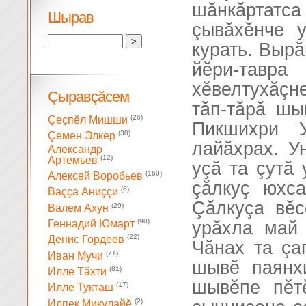
шăнкăртат
Шырав
çывăхĕнче 
курать. Вырă
йĕри-тавр
хĕвелтухăç
Çыравçăсем
тăп-тăрă ш
(26)
Çеçпĕл Мишши
Пикшихри 
(38)
Çемен Элкер
лайăхрах. У
Александр
(12)
Артемьев
уçă та çутă 
(160)
Алексей Воробьев
çăлкуç юхс
(6)
Ваççа Аниççи
Çăлкуçа вĕс
(29)
Валем Ахун
(90)
урăхла май 
Геннадий Юмарт
(22)
Денис Гордеев
Чăнах та çа
(71)
Иван Мучи
шывĕ паянх
(81)
Илле Тăхти
шывĕпе пĕт
(17)
Илле Тукташ
(2)
Илпек Микулайĕ