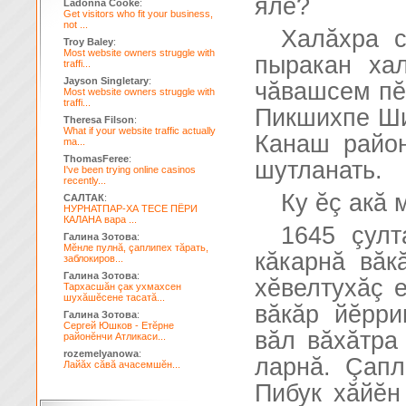
ялĕ?
Ladonna Cooke
:
Get visitors who fit your business,
not ...
Халăхра с
Troy Baley
:
Most website owners struggle with
пыракан ха
traffi...
Jayson Singletary
:
чăвашсем пĕ
Most website owners struggle with
traffi...
Пикшихпе Ши
Theresa Filson
:
What if your website traffic actually
Канаш район
ma...
ThomasFeree
:
шутланать.
I've been trying online casinos
recently...
Ку ĕç акă 
САЛТАК
:
НУРНАТПАР-ХА ТЕСЕ ПЁРИ
КАЛАНА вара ...
1645 çулт
Галина Зотова
:
Мĕнле пулнă, çаплипех тăрать,
кăкарнă вăк
заблокиров...
Галина Зотова
:
хĕвелтухăç 
Тархасшăн çак ухмахсен
шухăшĕсене тасатă...
вăкăр йĕрри
Галина Зотова
:
Сергей Юшков - Етĕрне
вăл вăхăтра
районĕнчи Атликаси...
rozemelyanowa
:
ларнă. Çапл
Лайăх сăвă ачасемшĕн...
Пибук хăйĕн