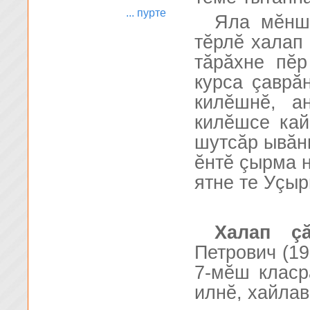
... пурте
Яла мĕншĕ
тĕрлĕ халап 
тăрăхне пĕр
курса çаврă
килĕшнĕ, а
килĕшсе кай
шутсăр ывăнн
ĕнтĕ çырма н
ятне те Уçыр
Халап çă
Петрович (19
7-мĕш класр
илнĕ, хайлав