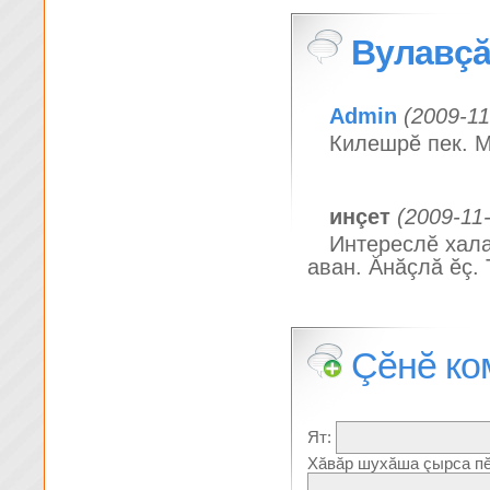
Вулавçă
Admin
(2009-11
Килешрĕ пек. М
инçет
(2009-11
Интереслĕ хала
аван. Ăнăçлă ĕç. 
Çĕнĕ ко
Ят:
Хăвăр шухăша çырса пĕ