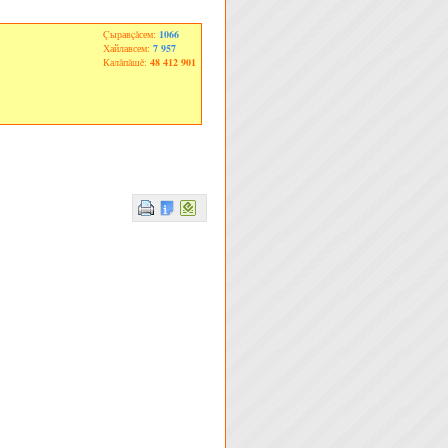
Çыравçăсем:
1066
Хайлавсем:
7 957
Калăпăшĕ:
48 412 901