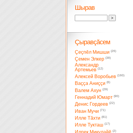
Шырав
Çыравçăсем
(26)
Çеçпĕл Мишши
(38)
Çемен Элкер
Александр
(12)
Артемьев
(160)
Алексей Воробьев
(6)
Ваççа Аниççи
(29)
Валем Ахун
(90)
Геннадий Юмарт
(22)
Денис Гордеев
(71)
Иван Мучи
(81)
Илле Тăхти
(17)
Илле Тукташ
(2)
Илпек Микулайĕ