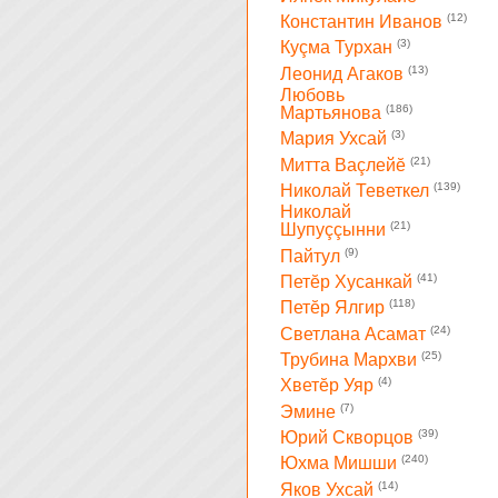
(12)
Константин Иванов
(3)
Куçма Турхан
(13)
Леонид Агаков
Любовь
(186)
Мартьянова
(3)
Мария Ухсай
(21)
Митта Ваçлейĕ
(139)
Николай Теветкел
Николай
(21)
Шупуççынни
(9)
Пайтул
(41)
Петĕр Хусанкай
(118)
Петĕр Ялгир
(24)
Светлана Асамат
(25)
Трубина Мархви
(4)
Хветĕр Уяр
(7)
Эмине
(39)
Юрий Скворцов
(240)
Юхма Мишши
(14)
Яков Ухсай