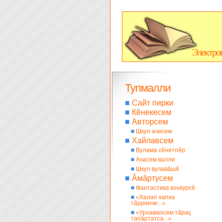
Электро
Тупмалли
■
Сайт пирки
■
Кĕнекесем
■
Авторсем
■
Шкул ачисем
■
Хайлавсем
■
Вулама сĕнетпĕр
■
Ачасем валли
■
Шкул вулавăшĕ
■
Ăмăртусем
■
Фантастика конкурсĕ
■
«Халап хапха
тăрринче...»
■
«Урхамахсем тăраç
тапăртатса...»