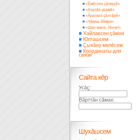
■
«Ĕмĕтсен çăлкуçĕ»
■
«Ачалăх урамĕ»
■
«Ăраскал çăлтăрĕ»
■
«Чăваш йăмри»
■
«Шан мана, тĕнче!»
■
Хайлавсен çăмхи
■
Юлташсем
■
Çыхăну мелĕсем
■
Координаты для
связи
Сайта кĕр
Усăç:
Вăрттăн сăмах:
Шухăшсем