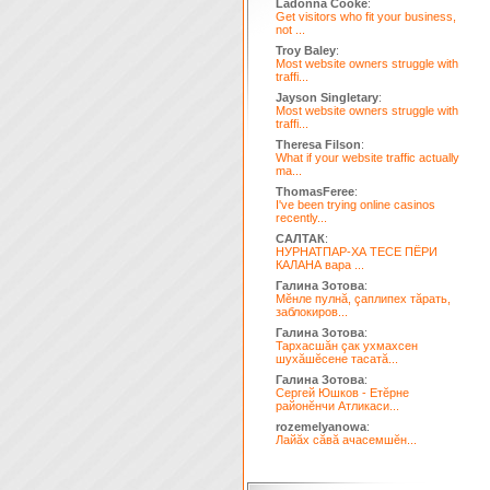
Ladonna Cooke
:
Get visitors who fit your business,
not ...
Troy Baley
:
Most website owners struggle with
traffi...
Jayson Singletary
:
Most website owners struggle with
traffi...
Theresa Filson
:
What if your website traffic actually
ma...
ThomasFeree
:
I've been trying online casinos
recently...
САЛТАК
:
НУРНАТПАР-ХА ТЕСЕ ПЁРИ
КАЛАНА вара ...
Галина Зотова
:
Мĕнле пулнă, çаплипех тăрать,
заблокиров...
Галина Зотова
:
Тархасшăн çак ухмахсен
шухăшĕсене тасатă...
Галина Зотова
:
Сергей Юшков - Етĕрне
районĕнчи Атликаси...
rozemelyanowa
:
Лайăх сăвă ачасемшĕн...