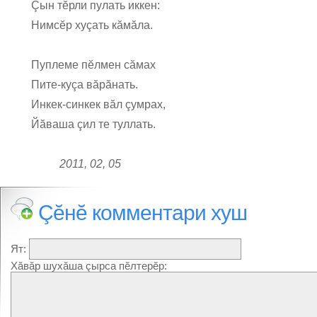
Çын тĕрли пулать иккен:
Нимсĕр хуçать кăмăла.
Пуплеме пĕлмен сăмах
Пите-куçа вăрăнать.
Инкек-синкек вăл çумрах,
Йăваша çил те туллать.
2011, 02, 05
Çĕнĕ комментари хуш
Ят:
Хăвăр шухăша çырса пĕлтерĕр: