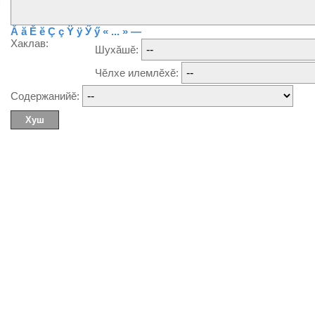
Ă
ă
Ĕ
ĕ
Ç
ç
Ÿ
ÿ
Ӳ
ӳ
« ... »
—
Хаклав:
Шухăшĕ:
Чĕлхе илемлĕхĕ:
Содержанийĕ: