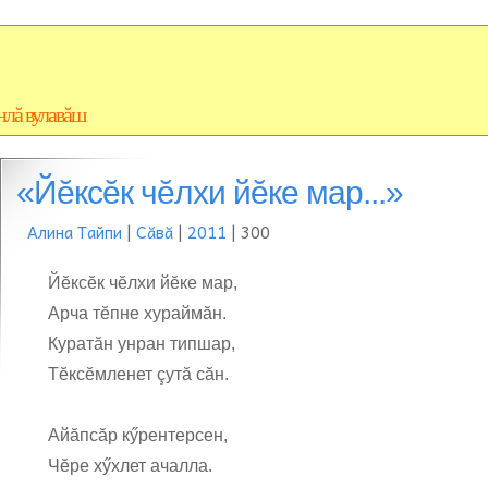
нлă вулавăш
«Йĕксĕк чĕлхи йĕке мар...»
Алина Тайпи
|
Сăвă
|
2011
| 300
Йĕксĕк чĕлхи йĕке мар,
Арча тĕпне хураймăн.
Куратăн унран типшар,
Тĕксĕмленет çутă сăн.
Айăпсăр кӳрентерсен,
Чĕре хӳхлет ачалла.