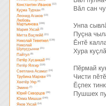
Вăл пулнăч
(12)
Константин Иванов
Вăл сан чу
(3)
Куçма Турхан
(13)
Леонид Агаков
Любовь
(186)
Унпа сывл
Мартьянова
(3)
Мария Ухсай
Пуçна чыла
(21)
Митта Ваçлейĕ
(139)
Николай Теветкел
Ĕнтĕ калл
Николай
(21)
Шупуççынни
Хура куçлă
(9)
Пайтул
(41)
Петĕр Хусанкай
(118)
Петĕр Ялгир
Пĕрмай кун
(24)
Светлана Асамат
Чисти пĕтĕ
(25)
Трубина Мархви
(4)
Хветĕр Уяр
Ĕçпех тинк
(7)
Эмине
Пушшех пу
(39)
Юрий Скворцов
(240)
Юхма Мишши
(14)
Яков Ухсай