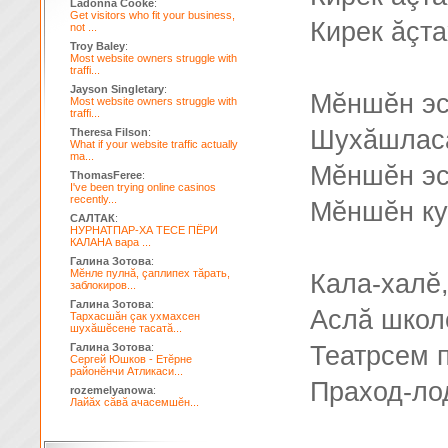
Ladonna Cooke
:
Get visitors who fit your business,
Кирек ăçта
not ...
Troy Baley
:
Most website owners struggle with
traffi...
Jayson Singletary
:
Мĕншĕн эс
Most website owners struggle with
traffi...
Шухăшлас
Theresa Filson
:
What if your website traffic actually
ma...
Мĕншĕн эс
ThomasFeree
:
I've been trying online casinos
recently...
Мĕншĕн ку
САЛТАК
:
НУРНАТПАР-ХА ТЕСЕ ПЁРИ
КАЛАНА вара ...
Галина Зотова
:
Мĕнле пулнă, çаплипех тăрать,
Кала-халĕ,
заблокиров...
Галина Зотова
:
Аслă школ
Тархасшăн çак ухмахсен
шухăшĕсене тасатă...
Галина Зотова
:
Театрсем п
Сергей Юшков - Етĕрне
районĕнчи Атликаси...
Праход-ло
rozemelyanowa
:
Лайăх сăвă ачасемшĕн...