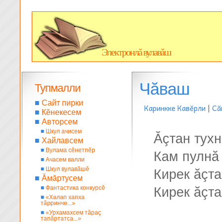
Электронлă вулавăш
Чăваш
Тупмалли
■
Сайт пирки
Каринкке Кавĕрли
|
Сă
■
Кĕнекесем
■
Авторсем
■
Шкул ачисем
Ăçтан тухн
■
Хайлавсем
■
Вулама сĕнетпĕр
Кам пулнă
■
Ачасем валли
■
Шкул вулавăшĕ
Кирек ăçта
■
Ăмăртусем
■
Фантастика конкурсĕ
Кирек ăçта
■
«Халап хапха
тăрринче...»
■
«Урхамахсем тăраç
тапăртатса...»