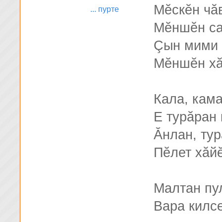
Мĕскĕн чă
... пурте
Мĕншĕн са
Çын мими 
Мĕншĕн х
Кала, кам
Е турăран 
Ăнлан, тур
Пĕлет хăй
Малтан пу
Вара килсе