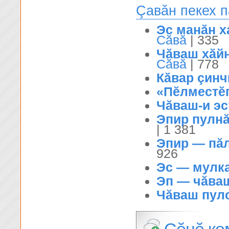
Çавăн пекех 
Эс манăн х
Сăвă
| 335
Чăваш хăйн
Сăвă
| 778
Кăвар çинч
«Пĕлместĕп
Чăваш-и эс
Эпир пулнă
| 1 381
Эпир — пă
926
Эс — мулк
Эп — чăва
Чăваш пулс