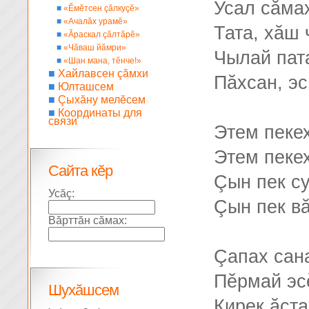
Усал сăмах
■
«Ĕмĕтсен çăлкуçĕ»
■
«Ачалăх урамĕ»
Тата, хăш 
■
«Ăраскал çăлтăрĕ»
■
«Чăваш йăмри»
Чылай пата
■
«Шан мана, тĕнче!»
■
Хайлавсен çăмхи
Пăхсан, эс
■
Юлташсем
■
Çыхăну мелĕсем
■
Координаты для
связи
Этем пекех
Этем пекех
Сайта кĕр
Çын пек су
Усăç:
Çын пек вă
Вăрттăн сăмах:
Çапах сана
Пĕрмай эс
Шухăшсем
Кирек ăçта