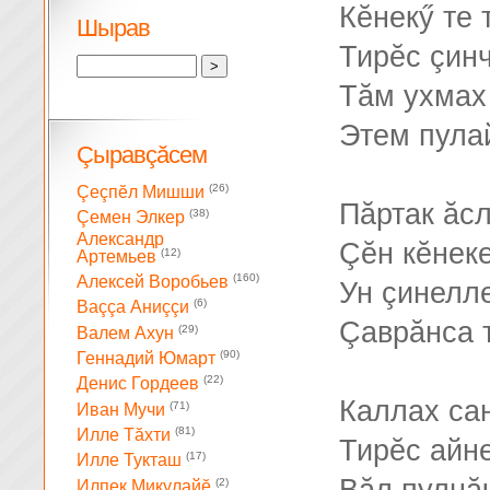
Кĕнекӳ те 
Шырав
Тирĕс çинч
Тăм ухмах 
Этем пула
Çыравçăсем
(26)
Çеçпĕл Мишши
Пăртак ăс
(38)
Çемен Элкер
Александр
Çĕн кĕнеке
(12)
Артемьев
(160)
Алексей Воробьев
Ун çинелле
(6)
Ваççа Аниççи
Çаврăнса 
(29)
Валем Ахун
(90)
Геннадий Юмарт
(22)
Денис Гордеев
Каллах са
(71)
Иван Мучи
(81)
Илле Тăхти
Тирĕс айне
(17)
Илле Тукташ
(2)
Илпек Микулайĕ