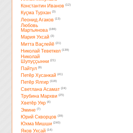
(12)
Константин Иванов
(3)
Куçма Турхан
(13)
Леонид Агаков
Любовь
(186)
Мартьянова
(3)
Мария Ухсай
(21)
Митта Ваçлейĕ
(139)
Николай Теветкел
Николай
(21)
Шупуççынни
(9)
Пайтул
(41)
Петĕр Хусанкай
(118)
Петĕр Ялгир
(24)
Светлана Асамат
(25)
Трубина Мархви
(4)
Хветĕр Уяр
(7)
Эмине
(39)
Юрий Скворцов
(240)
Юхма Мишши
(14)
Яков Ухсай