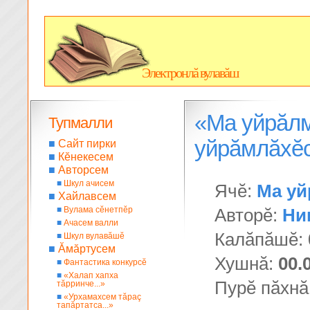
Электронлă вулавăш
«Ма уйрăлм
Тупмалли
уйрăмлăхĕ
■
Сайт пирки
■
Кĕнекесем
■
Авторсем
■
Шкул ачисем
Ячĕ:
Ма уй
■
Хайлавсем
■
Вулама сĕнетпĕр
Авторĕ:
Ни
■
Ачасем валли
Калăпăшĕ:
■
Шкул вулавăшĕ
■
Ăмăртусем
Хушнă:
00.
■
Фантастика конкурсĕ
■
«Халап хапха
Пурĕ пăхнă
тăрринче...»
■
«Урхамахсем тăраç
тапăртатса...»