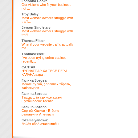
Ladonna Cooke
:
Get visitors who fit your business,
not ...
Troy Baley
:
Most website owners struggle with
traffi...
Jayson Singletary
:
Most website owners struggle with
traffi...
Theresa Filson
:
What if your website traffic actually
ma...
ThomasFeree
:
I've been trying online casinos
recently...
САЛТАК
:
НУРНАТПАР-ХА ТЕСЕ ПЁРИ
КАЛАНА вара ...
Галина Зотова
:
Мĕнле пулнă, çаплипех тăрать,
заблокиров...
Галина Зотова
:
Тархасшăн çак ухмахсен
шухăшĕсене тасатă...
Галина Зотова
:
Сергей Юшков - Етĕрне
районĕнчи Атликаси...
rozemelyanowa
:
Лайăх сăвă ачасемшĕн...