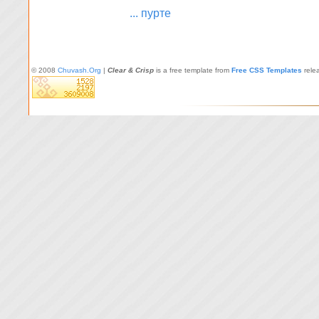
... пурте
© 2008
Chuvash.Org
|
Clear & Crisp
is a free template from
Free CSS Templates
rele