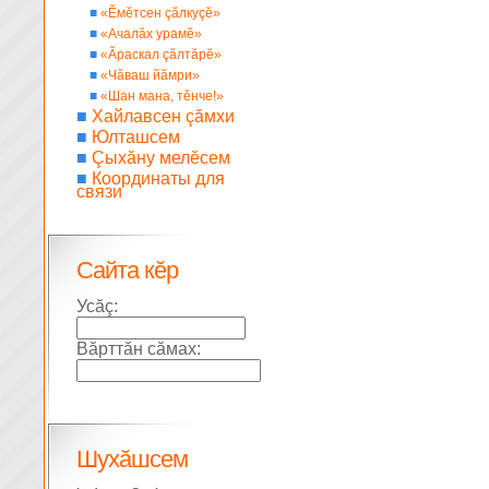
■
«Ĕмĕтсен çăлкуçĕ»
■
«Ачалăх урамĕ»
■
«Ăраскал çăлтăрĕ»
■
«Чăваш йăмри»
■
«Шан мана, тĕнче!»
■
Хайлавсен çăмхи
■
Юлташсем
■
Çыхăну мелĕсем
■
Координаты для
связи
Сайта кĕр
Усăç:
Вăрттăн сăмах:
Шухăшсем