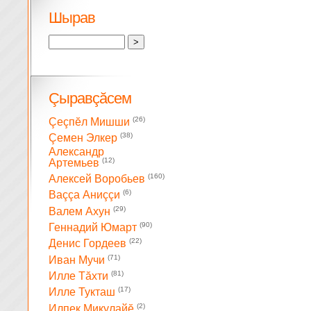
Шырав
Çыравçăсем
(26)
Çеçпĕл Мишши
(38)
Çемен Элкер
Александр
(12)
Артемьев
(160)
Алексей Воробьев
(6)
Ваççа Аниççи
(29)
Валем Ахун
(90)
Геннадий Юмарт
(22)
Денис Гордеев
(71)
Иван Мучи
(81)
Илле Тăхти
(17)
Илле Тукташ
(2)
Илпек Микулайĕ