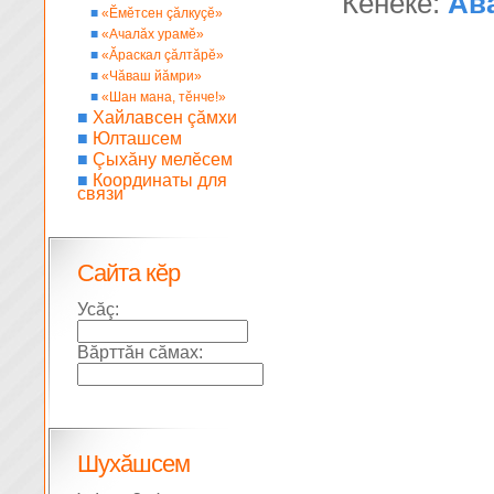
Кĕнеке:
Ав
■
«Ĕмĕтсен çăлкуçĕ»
■
«Ачалăх урамĕ»
■
«Ăраскал çăлтăрĕ»
■
«Чăваш йăмри»
■
«Шан мана, тĕнче!»
■
Хайлавсен çăмхи
■
Юлташсем
■
Çыхăну мелĕсем
■
Координаты для
связи
Сайта кĕр
Усăç:
Вăрттăн сăмах:
Шухăшсем