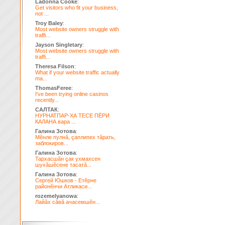
Ladonna Cooke
:
Get visitors who fit your business,
not ...
Troy Baley
:
Most website owners struggle with
traffi...
Jayson Singletary
:
Most website owners struggle with
traffi...
Theresa Filson
:
What if your website traffic actually
ma...
ThomasFeree
:
I've been trying online casinos
recently...
САЛТАК
:
НУРНАТПАР-ХА ТЕСЕ ПЁРИ
КАЛАНА вара ...
Галина Зотова
:
Мĕнле пулнă, çаплипех тăрать,
заблокиров...
Галина Зотова
:
Тархасшăн çак ухмахсен
шухăшĕсене тасатă...
Галина Зотова
:
Сергей Юшков - Етĕрне
районĕнчи Атликаси...
rozemelyanowa
:
Лайăх сăвă ачасемшĕн...