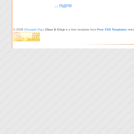
... пурте
© 2008
Chuvash.Org
|
Clear & Crisp
is a free template from
Free CSS Templates
rele