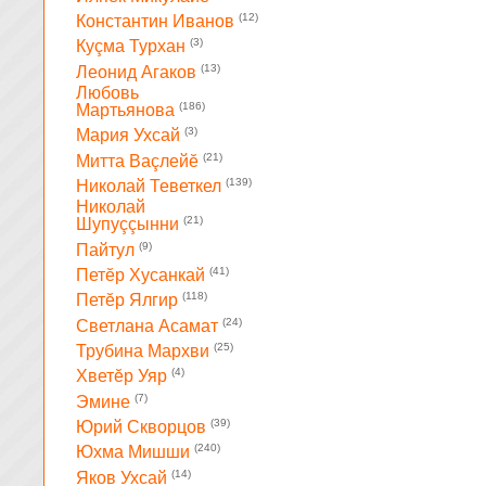
(12)
Константин Иванов
(3)
Куçма Турхан
(13)
Леонид Агаков
Любовь
(186)
Мартьянова
(3)
Мария Ухсай
(21)
Митта Ваçлейĕ
(139)
Николай Теветкел
Николай
(21)
Шупуççынни
(9)
Пайтул
(41)
Петĕр Хусанкай
(118)
Петĕр Ялгир
(24)
Светлана Асамат
(25)
Трубина Мархви
(4)
Хветĕр Уяр
(7)
Эмине
(39)
Юрий Скворцов
(240)
Юхма Мишши
(14)
Яков Ухсай