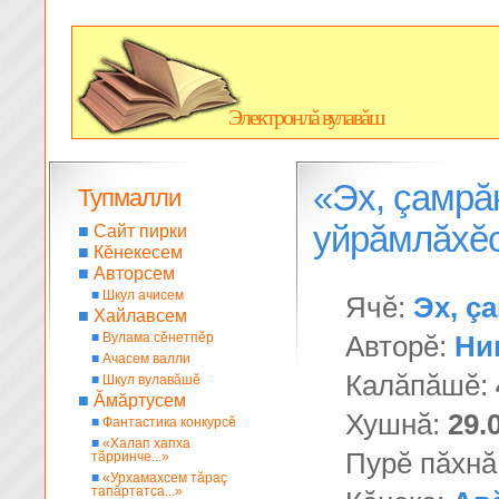
Электронлă вулавăш
«Эх, çамрăк
Тупмалли
уйрăмлăхĕ
■
Сайт пирки
■
Кĕнекесем
■
Авторсем
■
Шкул ачисем
Ячĕ:
Эх, çа
■
Хайлавсем
■
Вулама сĕнетпĕр
Авторĕ:
Ни
■
Ачасем валли
Калăпăшĕ:
■
Шкул вулавăшĕ
■
Ăмăртусем
Хушнă:
29.
■
Фантастика конкурсĕ
■
«Халап хапха
Пурĕ пăхнă
тăрринче...»
■
«Урхамахсем тăраç
тапăртатса...»