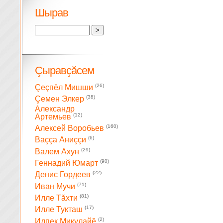
Шырав
Çыравçăсем
(26)
Çеçпĕл Мишши
(38)
Çемен Элкер
Александр
(12)
Артемьев
(160)
Алексей Воробьев
(6)
Ваççа Аниççи
(29)
Валем Ахун
(90)
Геннадий Юмарт
(22)
Денис Гордеев
(71)
Иван Мучи
(81)
Илле Тăхти
(17)
Илле Тукташ
(2)
Илпек Микулайĕ