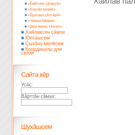
Хайлав па
■
«Ĕмĕтсен çăлкуçĕ»
■
«Ачалăх урамĕ»
■
«Ăраскал çăлтăрĕ»
■
«Чăваш йăмри»
■
«Шан мана, тĕнче!»
■
Хайлавсен çăмхи
■
Юлташсем
■
Çыхăну мелĕсем
■
Координаты для
связи
Сайта кĕр
Усăç:
Вăрттăн сăмах:
Шухăшсем