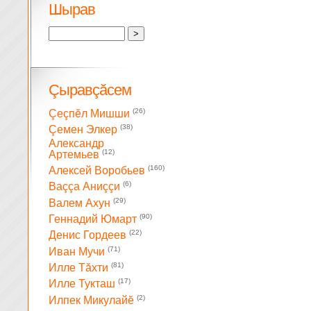
Шырав
Çыравçăсем
(26)
Çеçпĕл Мишши
(38)
Çемен Элкер
Александр
(12)
Артемьев
(160)
Алексей Воробьев
(6)
Ваççа Аниççи
(29)
Валем Ахун
(90)
Геннадий Юмарт
(22)
Денис Гордеев
(71)
Иван Мучи
(81)
Илле Тăхти
(17)
Илле Тукташ
(2)
Илпек Микулайĕ