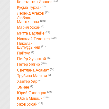
(12)
Константин Иванов
(3)
Куçма Турхан
(13)
Леонид Агаков
Любовь
(186)
Мартьянова
(3)
Мария Ухсай
(21)
Митта Ваçлейĕ
(139)
Николай Теветкел
Николай
(21)
Шупуççынни
(9)
Пайтул
(41)
Петĕр Хусанкай
(118)
Петĕр Ялгир
(24)
Светлана Асамат
(25)
Трубина Мархви
(4)
Хветĕр Уяр
(7)
Эмине
(39)
Юрий Скворцов
(240)
Юхма Мишши
(14)
Яков Ухсай