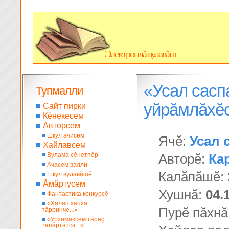
Электронлă вулавăш
«Усал сасп
Тупмалли
уйрăмлăхĕ
■
Сайт пирки
■
Кĕнекесем
■
Авторсем
■
Шкул ачисем
Ячĕ:
Усал 
■
Хайлавсем
■
Вулама сĕнетпĕр
Авторĕ:
Ка
■
Ачасем валли
Калăпăшĕ:
■
Шкул вулавăшĕ
■
Ăмăртусем
Хушнă:
04.
■
Фантастика конкурсĕ
■
«Халап хапха
Пурĕ пăхнă
тăрринче...»
■
«Урхамахсем тăраç
тапăртатса...»