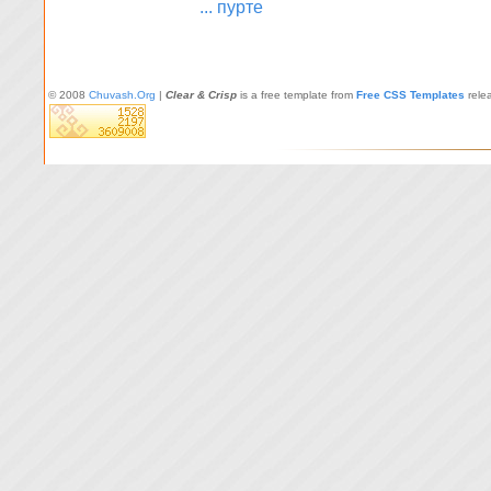
... пурте
© 2008
Chuvash.Org
|
Clear & Crisp
is a free template from
Free CSS Templates
rele