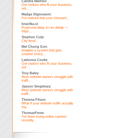
Candra Martino
:
Get visitors who fit your business,
not ...
Madge Digiovanni
:
I've noticed that your chuvash...
brazilka.si
:
Preprosta ideja, ki res deluje —
https...
Stephen Culp
:
City-level...
Mel Chung Gon
:
Imagine a system that gets
smarter every...
Ladonna Cooke
:
Get visitors who fit your business,
not ...
Troy Baley
:
Most website owners struggle with
traffi...
Jayson Singletary
:
Most website owners struggle with
traffi...
Theresa Filson
:
What if your website traffic actually
ma...
ThomasFeree
:
I've been trying online casinos
recently...