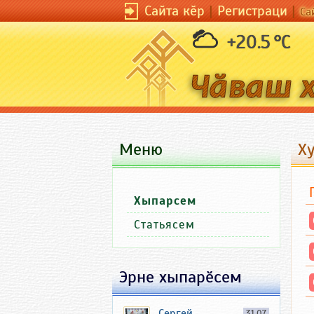
Сайта кӗр
|
Регистраци
|
Са
+20.5 °C
Меню
Х
Хыпарсем
Статьясем
Эрне хыпарӗсем
Сергей