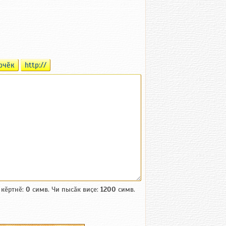
рчӗк
http://
 кӗртнӗ:
0
симв. Чи пысӑк виҫе:
1200
симв.