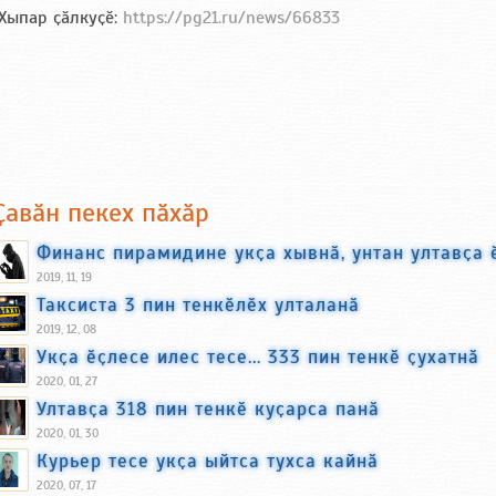
Хыпар ҫӑлкуҫӗ:
https://pg21.ru/news/66833
Ҫавӑн пекех пӑхӑр
Финанс пирамидине укҫа хывнӑ, унтан ултавҫа 
2019, 11, 19
Таксиста 3 пин тенкӗлӗх улталанӑ
2019, 12, 08
Укҫа ӗҫлесе илес тесе... 333 пин тенкӗ ҫухатнӑ
2020, 01, 27
Ултавҫа 318 пин тенкӗ куҫарса панӑ
2020, 01, 30
Курьер тесе укҫа ыйтса тухса кайнӑ
2020, 07, 17