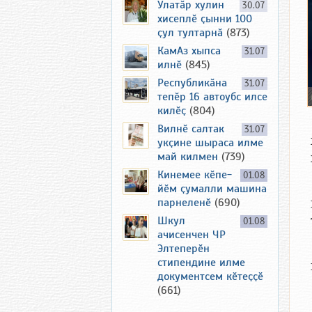
Улатӑр хулин
30.07
хисеплӗ ҫынни 100
ҫул тултарнӑ
(873)
КамАз хыпса
31.07
илнӗ
(845)
Республикӑна
31.07
тепӗр 16 автоубс илсе
килӗҫ
(804)
Вилнӗ салтак
31.07
укҫине шыраса илме
май килмен
(739)
Кинемее кӗпе-
01.08
йӗм ҫумалли машина
парнеленӗ
(690)
Шкул
01.08
ачисенчен ЧР
Элтеперӗн
стипендине илме
документсем кӗтеҫҫӗ
(661)