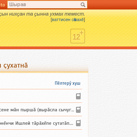
nto
 ҫын нихҫан та ҫынна ухмах темест.
[
ваттисен сӑмахӗ
]
 ҫухатнӑ
Пӗлтерӳ хуш
не мăн пыршă (вырăсла сычуг) ...
и Ишлей тăрăхĕпе сутатăп. Ха...