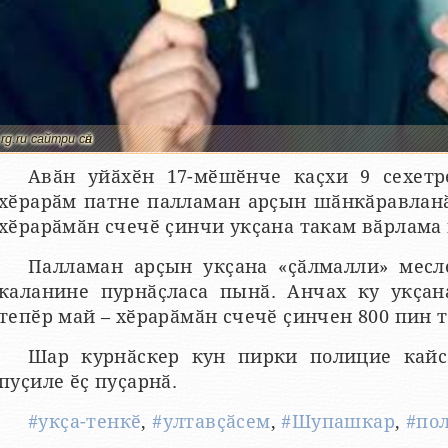
rg.ru сайтри сӑн
Авӑн уйӑхӗн 17-мӗшӗнче каҫхи 9 сехет
хӗрарӑм патне палламан арҫын шӑнкӑравланӑ
хӗрарӑмӑн счечӗ ҫинчи укҫана такам вӑрлама
Палламан арҫын укҫана «ҫӑлмалли» месл
каланине пурнӑҫласа пынӑ. Анчах ку укҫан
тепӗр май – хӗрарӑмӑн счечӗ ҫинчен 800 пин т
Шар курнӑскер кун пирки полицие кайс
пуҫиле ӗҫ пуҫарнӑ.
#укҫа-тенкӗ
,
#ултавҫӑсем
,
#Шупашкар
,
#по