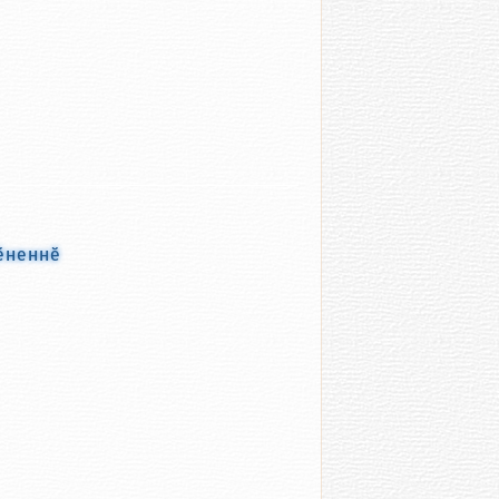
ӗненнӗ