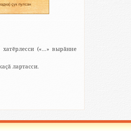
адка) ҫук пулсан
 хатӗрлесси («...» вырӑнне
 каҫӑ лартасси.