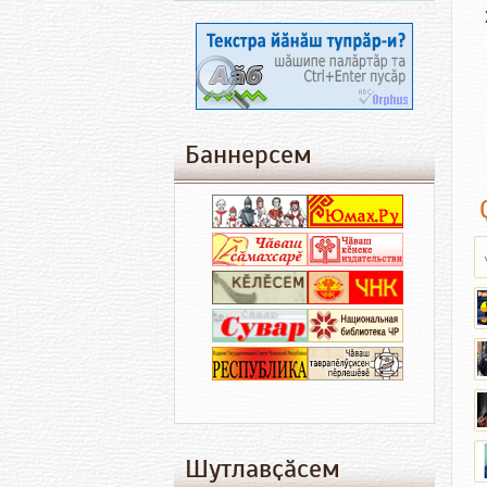
Баннерсем
Шутлавҫӑсем