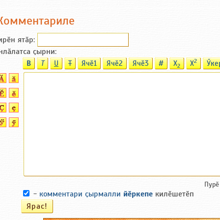
Комментариле
ирӗн ятӑp:
нлӑлатса ҫырни:
2
B
T
U
T
Ячӗ1
Ячӗ2
Ячӗ3
#
X
X
Ӳке
2
Пурӗ
-
комментари ҫырмалли
йӗркепе
килӗшетӗп