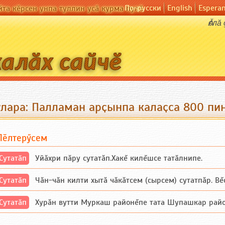
По-русски
English
Espera
йта кӗрсен унпа туллин усӑ курма пулӗ
Ӑслӑ
улара: Палламан арҫынпа калаҫcа 800 пин
Пӗлтерӳсем
Сутатӑп
Уйăхри пăру сутатăп.Хакĕ килĕшсе татăлнипе.
Сутатӑп
Чăн-чăн килти хытă чăкăтсем (сырсем) сутатпăр. Вĕсе
Сутатӑп
Хурăн вутти Муркаш районĕпе тата Шупашкар районĕнч