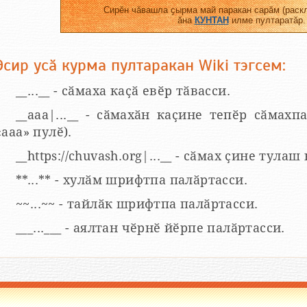
Сирӗн чӑвашла ҫырма май паракан сарӑм (раскл
ӑна
КУНТАН
илме пултаратӑр.
Эсир усӑ курма пултаракан Wiki тэгсем:
__...__ - сӑмаха каҫӑ евӗр тӑвасси.
__aaa|...__ - сӑмахӑн каҫине тепӗр сӑмахпа
«ааа» пулӗ).
__https://chuvash.org|...__ - сӑмах ҫине тулаш
**...** - хулӑм шрифтпа палӑртасси.
~~...~~ - тайлӑк шрифтпа палӑртасси.
___...___ - аялтан чӗрнӗ йӗрпе палӑртасси.