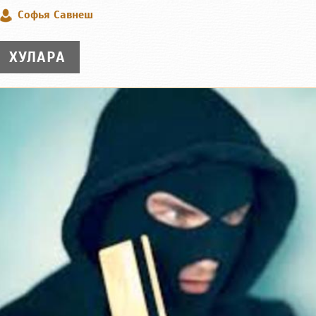
Софья Савнеш
ХУЛАРА