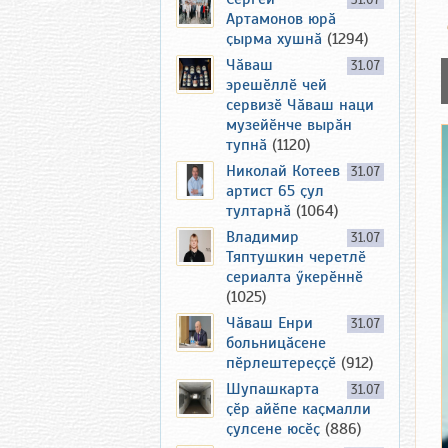
31.07
Артамонов юрӑ
ҫырма хушнӑ
(1294)
Чӑваш
31.07
эрешӗллӗ чей
сервизӗ Чӑваш наци
музейӗнче вырӑн
тупнӑ
(1120)
Николай Котеев
31.07
артист 65 ҫул
тултарнӑ
(1064)
Владимир
31.07
Тяптушкин черетлӗ
сериалта ӳкерӗннӗ
(1025)
Чӑваш Енри
31.07
больницӑсене
пӗрлештереҫҫӗ
(912)
Шупашкарта
31.07
ҫӗр айӗпе каҫмалли
ҫулсене юсӗҫ
(886)