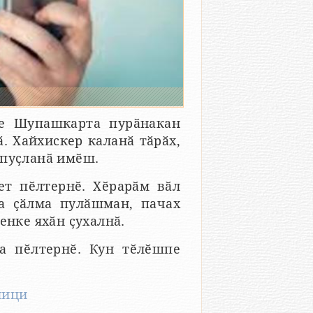
ре Шупашкарта пурӑнакан
. Хайхискер каланӑ тӑрӑх,
 пуҫланӑ имӗш.
ет пӗлтернӗ. Хӗрарӑм вӑл
а ҫӑлма пулӑшман, пачах
енке яхӑн ҫухалнӑ.
а пӗлтернӗ. Кун тӗлӗшпе
лици