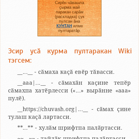
Сирӗн чӑвашла
ҫырма май
паракан сарӑм
(раскладка) ҫук
пулсан ӑна
КУНТАН
илме
пултаратӑр.
Эсир усӑ курма пултаракан Wiki
тэгсем:
__...__ - сӑмаха каҫӑ евӗр тӑвасси.
__aaa|...__ - сӑмахӑн каҫине тепӗр
сӑмахпа хатӗрлесси («...» вырӑнне «ааа»
пулӗ).
__https://chuvash.org|...__ - сӑмах ҫине
тулаш каҫӑ лартасси.
**...** - хулӑм шрифтпа палӑртасси.
~~...~~ - тайлӑк шрифтпа палӑртасси.