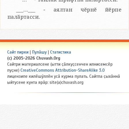
___...___ - аялтан чӗрнӗ йӗрпе
палӑртасси.
Сайт пирки
|
Пулӑшу
|
Статистика
(c) 2005-2026 Chuvash.Org
Сайтри материалсене (ытти ҫӑлкуҫсенчен илнисемсӗр
пуҫне)
CreativeCommons Attribution-ShareAlike 3.0
лицензипе килӗшӳллӗн усӑ курма пулать. Сайтпа ҫыхӑннӑ
ыйтусене кунта ярӑр: site(a)chuvash.org