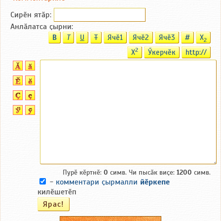
Сирӗн ятӑp:
Анлӑлатса ҫырни:
B
T
U
T
Ячӗ1
Ячӗ2
Ячӗ3
#
X
2
2
X
Ӳкерчӗк
http://
Пурӗ кӗртнӗ:
0
симв. Чи пысӑк виҫе:
1200
симв.
-
комментари ҫырмалли
йӗркепе
килӗшетӗп