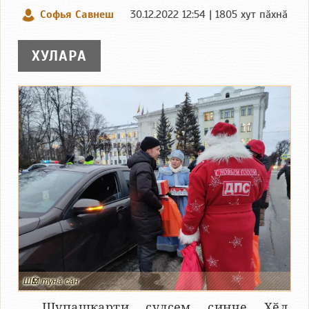
Софья Савнеш
30.12.2022 12:54 | 1805 хут пӑхнӑ
ХУЛАРА
ШӖМ тунӑ сӑн
Шупашкарти ҫулсем ҫинче Хӗл