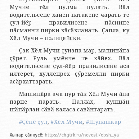
Мучие тӗл пулма пулать. Вӑл
водительсене хӑйӗн патакӗпе чарать те
ҫул-йӗр правилисене пӑснипе
пӑсманни пирки кӑсӑкланать. Ҫапла, ку
Хӗл Мучи – полицейски.
Ҫак Хӗл Мучи ҫунапа мар, машинӑпа
ҫӳрет. Руль умӗнче те хӑйех. Вӑл
водительсене ҫул-йӗр правилисене аса
илтерет, хулленрех ҫӳремелли пирки
асӑрхаттарать.
Машинӑра ача пур тӑк Хӗл Мучи ӑна
парне парать. Паллах, куншӑн
шӑпӑрлан сӑвӑ каласа савӑнтарать.
#Ҫӗнӗ ҫул
,
#Хӗл Мучи
,
#Шупашкар
Хыпар ҫӑлкуҫӗ:
https://chgtrk.ru/novosti/obsh...ya-