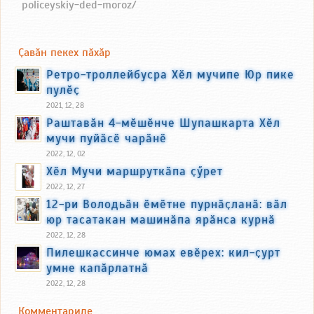
policeyskiy-ded-moroz/
Ҫавӑн пекех пӑхӑр
Ретро-троллейбусра Хӗл мучипе Юр пике
пулӗҫ
2021, 12, 28
Раштавӑн 4-мӗшӗнче Шупашкарта Хӗл
мучи пуйӑсӗ чарӑнӗ
2022, 12, 02
Хӗл Мучи маршруткӑпа ҫӳрет
2022, 12, 27
12-ри Володьӑн ӗмӗтне пурнӑҫланӑ: вӑл
юр тасатакан машинӑпа ярӑнса курнӑ
2022, 12, 28
Пилешкассинче юмах евӗрех: кил-ҫурт
умне капӑрлатнӑ
2022, 12, 28
Комментариле