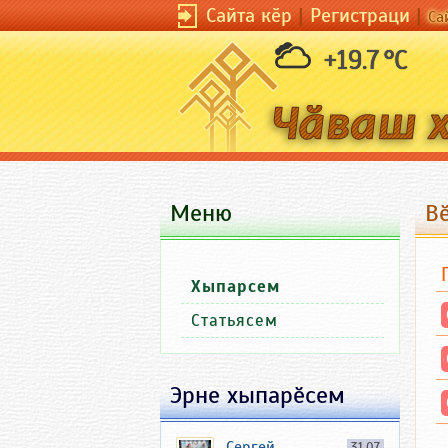
Сайта кӗр
|
Регистраци
|
Са
+19.7 °C
Меню
В
Хыпарсем
Статьясем
Эрне хыпарӗсем
Сергей