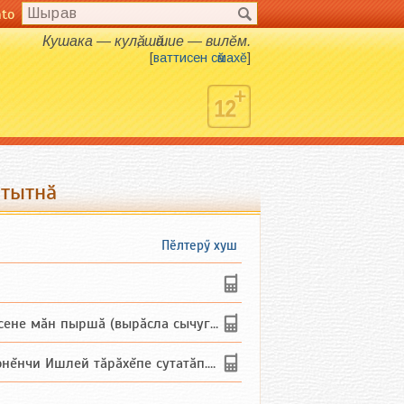
nto
Кушака — кулӑ, шӑшие — вилӗм.
[
ваттисен сӑмахӗ
]
 тытнӑ
Пӗлтерӳ хуш
не мăн пыршă (вырăсла сычуг) ...
и Ишлей тăрăхĕпе сутатăп. Ха...