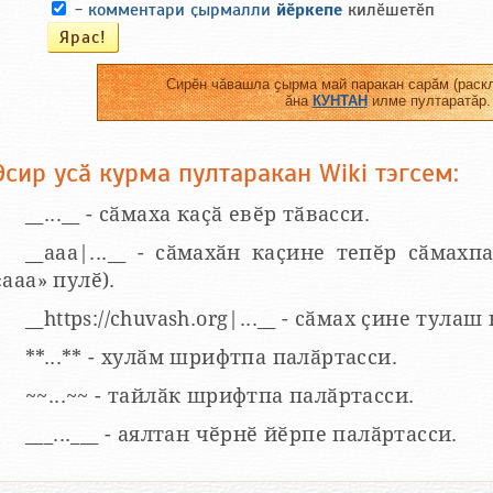
-
комментари ҫырмалли
йӗркепе
килӗшетӗп
Сирӗн чӑвашла ҫырма май паракан сарӑм (раскл
ӑна
КУНТАН
илме пултаратӑр.
Эсир усӑ курма пултаракан Wiki тэгсем:
__...__ - сӑмаха каҫӑ евӗр тӑвасси.
__aaa|...__ - сӑмахӑн каҫине тепӗр сӑмахпа
«ааа» пулӗ).
__https://chuvash.org|...__ - сӑмах ҫине тулаш
**...** - хулӑм шрифтпа палӑртасси.
~~...~~ - тайлӑк шрифтпа палӑртасси.
___...___ - аялтан чӗрнӗ йӗрпе палӑртасси.