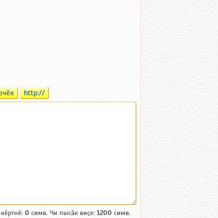
рчӗк
http://
 кӗртнӗ:
0
симв. Чи пысӑк виҫе:
1200
симв.