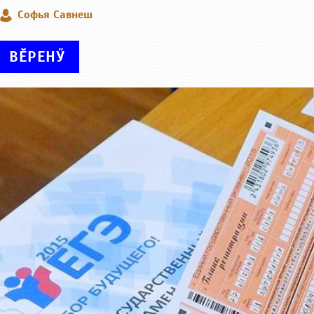
Софья Савнеш
ВӖРЕНӲ