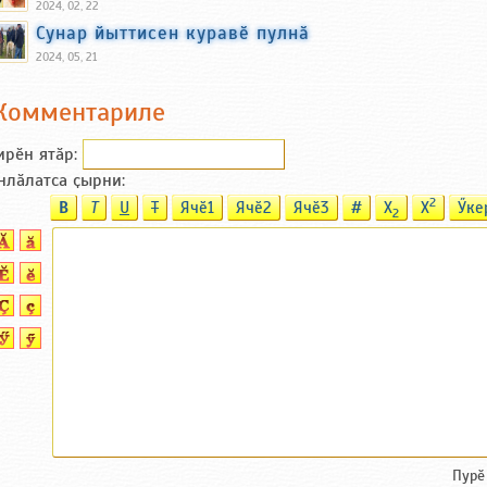
2024, 02, 22
Сунар йыттисен куравӗ пулнӑ
2024, 05, 21
Комментариле
ирӗн ятӑp:
нлӑлатса ҫырни:
2
B
T
U
T
Ячӗ1
Ячӗ2
Ячӗ3
#
X
X
Ӳке
2
Пурӗ