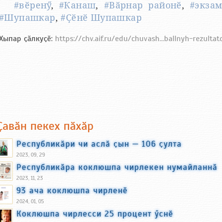
#вӗренӳ
,
#Канаш
,
#Вӑрнар районӗ
,
#экза
#Шупашкар
,
#Ҫӗнӗ Шупашкар
Хыпар ҫӑлкуҫӗ:
https://chv.aif.ru/edu/chuvash...ballnyh-rezulta
Ҫавӑн пекех пӑхӑр
Республикӑри чи аслӑ ҫын — 106 ҫулта
2023, 09, 29
Республикӑра коклюшпа чирлекен нумайланнӑ
2023, 11, 23
93 ача коклюшпа чирленӗ
2024, 01, 05
Коклюшпа чирлесси 25 процент ӳснӗ