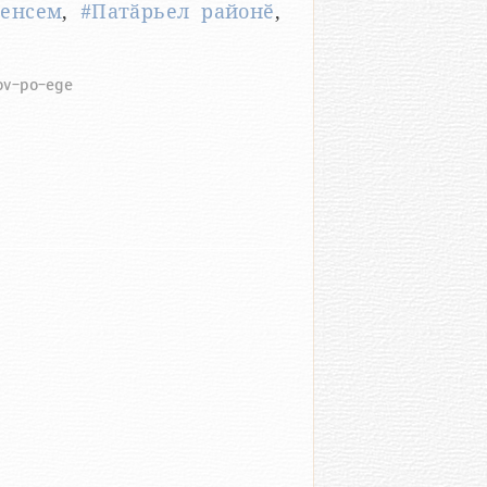
менсем
,
#Патӑрьел районӗ
,
tov-po-ege