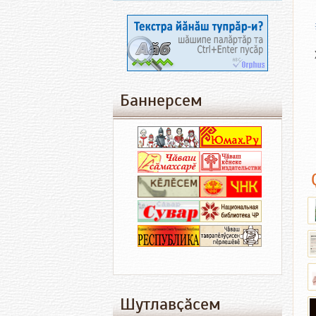
Баннерсем
Шутлавҫӑсем