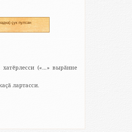
адка) ҫук пулсан
 хатӗрлесси («...» вырӑнне
 каҫӑ лартасси.