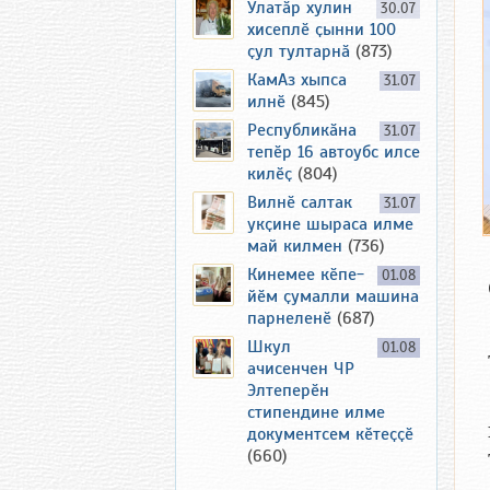
Улатӑр хулин
30.07
хисеплӗ ҫынни 100
ҫул тултарнӑ
(873)
КамАз хыпса
31.07
илнӗ
(845)
Республикӑна
31.07
тепӗр 16 автоубс илсе
килӗҫ
(804)
Вилнӗ салтак
31.07
укҫине шыраса илме
май килмен
(736)
Кинемее кӗпе-
01.08
йӗм ҫумалли машина
парнеленӗ
(687)
Шкул
01.08
ачисенчен ЧР
Элтеперӗн
стипендине илме
документсем кӗтеҫҫӗ
(660)