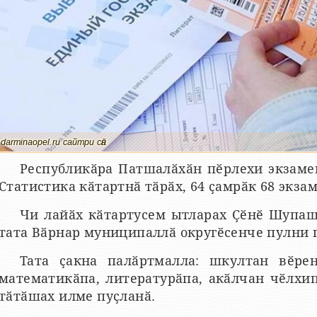
darminaopel.ru сайтри сӑн
Республикӑра Патшалӑхӑн пӗрлехи экзамен
Статистика кӑтартнӑ тӑрӑх, 64 ҫамрӑк 68 экзам
Чи лайӑх кӑтартусем ытларах Ҫӗнӗ Шупаш
тата Вӑрнар муниципаллӑ округӗсенче пулни 
Тата ҫакна палӑртмалла: шкултан вӗрен
математикӑпа, литературӑпа, акӑлчан чӗлхи
тӑтӑшах илме пуҫланӑ.