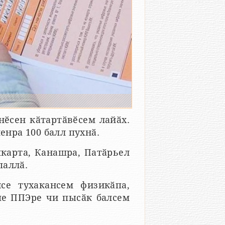
ӗсен кӑтартӑвӗсем лайӑх.
енра 100 балл пухнӑ.
карта, Канашра, Патӑрьел
паллӑ.
се тухакансем физикӑпа,
пе ППЭре чи пысӑк балсем