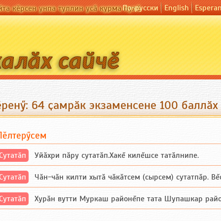
По-русски
English
Espera
йта кӗрсен унпа туллин усӑ курма пулӗ
ӗренӳ: 64 ҫамрӑк экзаменсене 100 баллӑх
Пӗлтерӳсем
Сутатӑп
Уйăхри пăру сутатăп.Хакĕ килĕшсе татăлнипе.
Сутатӑп
Чăн-чăн килти хытă чăкăтсем (сырсем) сутатпăр. Вĕсе
Сутатӑп
Хурăн вутти Муркаш районĕпе тата Шупашкар районĕнч