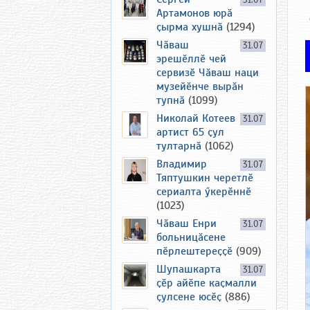
31.07
Артамонов юрӑ
ҫырма хушнӑ
(1294)
Чӑваш
31.07
эрешӗллӗ чей
сервизӗ Чӑваш наци
музейӗнче вырӑн
тупнӑ
(1099)
Николай Котеев
31.07
артист 65 ҫул
тултарнӑ
(1062)
Владимир
31.07
Тяптушкин черетлӗ
сериалта ӳкерӗннӗ
(1023)
Чӑваш Енри
31.07
больницӑсене
пӗрлештереҫҫӗ
(909)
Шупашкарта
31.07
ҫӗр айӗпе каҫмалли
ҫулсене юсӗҫ
(886)