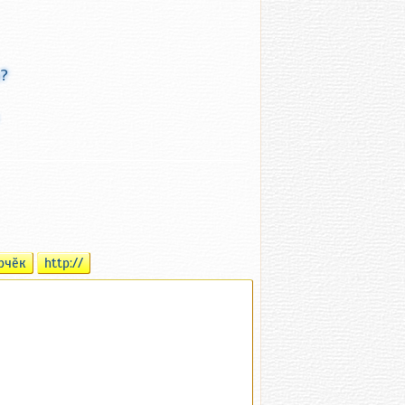
а?
рчӗк
http://