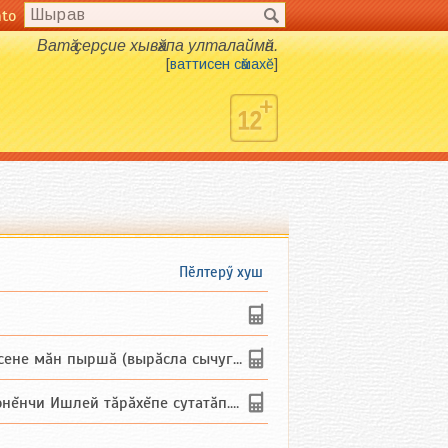
nto
Ватӑ ҫерҫие хывӑхпа улталаймӑн.
[
ваттисен сӑмахӗ
]
Пӗлтерӳ хуш
не мăн пыршă (вырăсла сычуг) ...
и Ишлей тăрăхĕпе сутатăп. Ха...