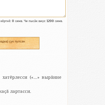
 кӗртнӗ:
0
симв. Чи пысӑк виҫе:
1200
симв.
адка) ҫук пулсан
 хатӗрлесси («...» вырӑнне
 каҫӑ лартасси.