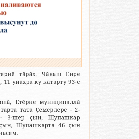
тернӗ тӑрӑх, Чӑваш Енре
 11 уйӑхра ку кӑтарту 93-е
ршӑ, Етӗрне муниципаллӑ
атӑрта тата Ҫӗмӗрлере - 2-
 - 3-шер ҫын, Шупашкар
 ҫын, Шупашкарта 46 ҫын
часем.