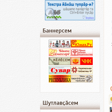
Баннерсем
Шутлавҫӑсем