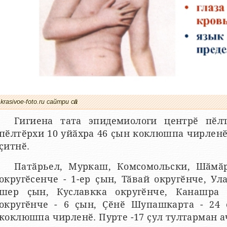
krasivoe-foto.ru сайтри сӑн
Гигиена тата эпидемиологи центрӗ пӗл
пӗлтӗрхи 10 уйӑхра 46 ҫын коклюшпа чирленӗ,
ҫитнӗ.
Патӑрьел, Муркаш, Комсомольски, Шӑмӑ
округӗсенче - 1-ер ҫын, Тӑвай округӗнче, Ул
шер ҫын, Куславкка округӗнче, Канашра
округӗнче - 6 ҫын, Ҫӗнӗ Шупашкарта - 24
коклюшпа чирленӗ. Пурте -17 ҫул тултарман а