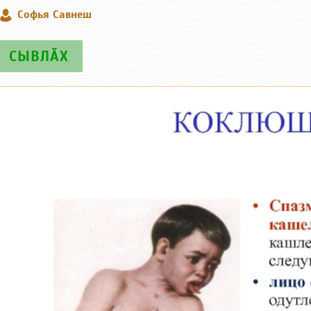
Софья Савнеш
СЫВЛӐХ