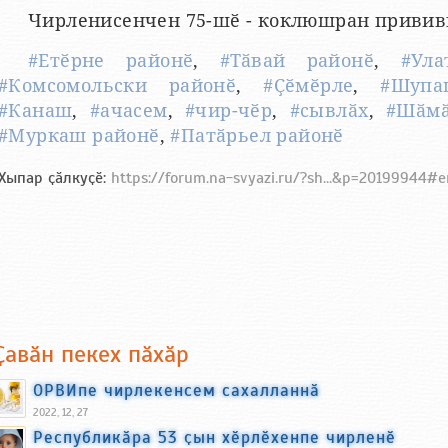
Чирленисенчен 75-шӗ - коклюшран привив
#Етӗрне районӗ
,
#Тӑвай районӗ
,
#Ула
#Комсомольски районӗ
,
#Ҫӗмӗрле
,
#Шупа
#Канаш
,
#ачасем
,
#чир-чӗр
,
#сывлӑх
,
#Шӑм
#Муркаш районӗ
,
#Патӑрьел районӗ
Хыпар ҫӑлкуҫӗ:
https://forum.na-svyazi.ru/?sh...&p=20199944#
Ҫавӑн пекех пӑхӑр
ОРВИпе чирлекенсем сахалланнӑ
2022, 12, 27
Республикӑра 53 ҫын хӗрлӗхенпе чирленӗ