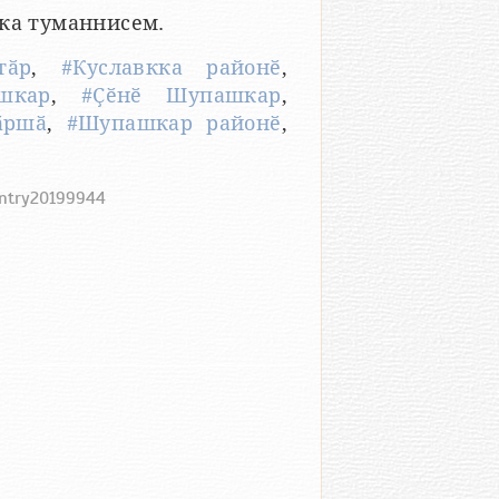
ка туманнисем.
тӑр
,
#Куславкка районӗ
,
шкар
,
#Ҫӗнӗ Шупашкар
,
ӑршӑ
,
#Шупашкар районӗ
,
entry20199944