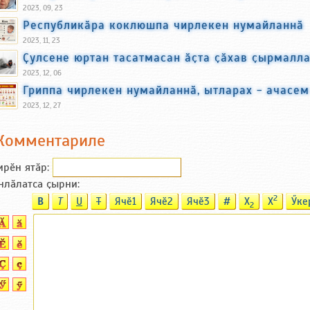
2023, 09, 23
Республикӑра коклюшпа чирлекен нумайланнӑ
2023, 11, 23
Ҫулсене юртан тасатмасан ӑҫта ҫӑхав ҫырмалл
2023, 12, 06
Гриппа чирлекен нумайланнӑ, ытларах - ачасем
2023, 12, 27
Комментариле
ирӗн ятӑp:
нлӑлатса ҫырни:
2
B
T
U
T
Ячӗ1
Ячӗ2
Ячӗ3
#
X
X
Ӳке
2