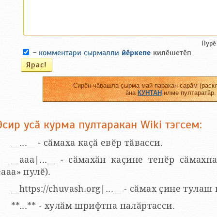
Пурӗ
-
комментари ҫырмалли
йӗркепе
килӗшетӗп
Сирӗн чӑвашла ҫырма май паракан сарӑм (раскл
ӑна
КУНТАН
илме пултаратӑр.
Эсир усӑ курма пултаракан Wiki тэгсем:
__...__ - сӑмаха каҫӑ евӗр тӑвасси.
__aaa|...__ - сӑмахӑн каҫине тепӗр сӑмахпа
«ааа» пулӗ).
__https://chuvash.org|...__ - сӑмах ҫине тулаш
**...** - хулӑм шрифтпа палӑртасси.