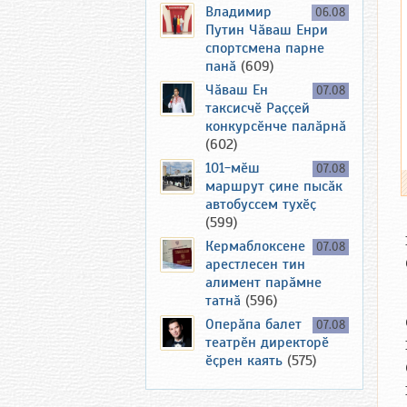
Владимир
06.08
Путин Чӑваш Енри
спортсмена парне
панӑ
(609)
Чӑваш Ен
07.08
таксисчӗ Раҫҫей
конкурсӗнче палӑрнӑ
(602)
101-мӗш
07.08
маршрут ҫине пысӑк
автобуссем тухӗҫ
(599)
Кермаблоксене
07.08
арестлесен тин
алимент парӑмне
татнӑ
(596)
Оперӑпа балет
07.08
театрӗн директорӗ
ӗҫрен каять
(575)