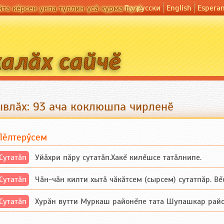
По-русски
English
Espera
йта кӗрсен унпа туллин усӑ курма пулӗ
ывлӑх: 93 ача коклюшпа чирленӗ
Пӗлтерӳсем
Сутатӑп
Уйăхри пăру сутатăп.Хакĕ килĕшсе татăлнипе.
Сутатӑп
Чăн-чăн килти хытă чăкăтсем (сырсем) сутатпăр. Вĕсе
Сутатӑп
Хурăн вутти Муркаш районĕпе тата Шупашкар районĕнч