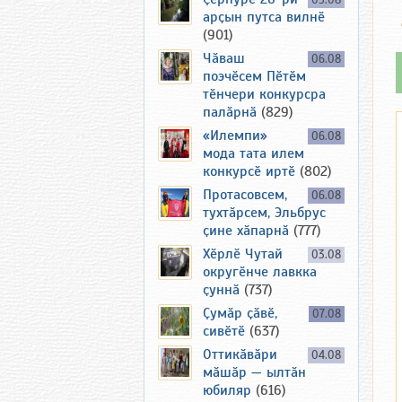
05.08
арҫын путса вилнӗ
(901)
Чӑваш
06.08
поэчӗсем Пӗтӗм
тӗнчери конкурсра
палӑрнӑ
(829)
«Илемпи»
06.08
мода тата илем
конкурсӗ иртӗ
(802)
Протасовсем,
06.08
тухтӑрсем, Эльбрус
ҫине хӑпарнӑ
(777)
Хӗрлӗ Чутай
03.08
округӗнче лавкка
ҫуннӑ
(737)
Ҫумӑр ҫӑвӗ,
07.08
сивӗтӗ
(637)
Оттикӑвӑри
04.08
мӑшӑр — ылтӑн
юбиляр
(616)