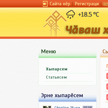
Сайта кӗр
|
Регистраци
|
Са
+18.5 °C
Меню
С
Хыпарсем
Статьясем
Эрне хыпарӗсем
Ҫӗрпӳре 26-ри