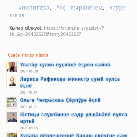
#политика
,
#ӗҫ вырӑнӗсем
,
#тӳре-
шара
Хыпар ҫӑлкуҫӗ:
https://forum.na-svyazi.ru/?
sh...&p=20402627#entry20402627
Ҫавӑн пекех пӑхӑр
Улатӑр хулин пуҫлӑхӗ ӗҫрен кайнӑ
2024, 06, 28
Лариса Рафикова министр ҫумӗ пулса
ӗҫлӗ
2024, 07, 10
Ольга Чепрасова Ҫӗрпӳре ӗҫлӗ
2024, 07, 24
Юстици службинче кадр улшӑнӑвӗ пулса
иртнӗ
2024, 09, 03
Хулапа пӗрлештернӗ Канаш округне кам