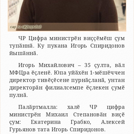
cap.ru сӑнӳкерчӗкӗ
ЧР Цифра министрӗн виҫҫӗмӗш ҫум
тупӑннӑ. Ку пукана Игорь Спиридонов
йышӑннӑ.
Игорь Михайлович – 35 ҫулта, вӑл
МФЦра ӗҫленӗ. Юпа уйӑхӗн 1-мӗшӗччен
директор тивӗҫӗсене пурнӑҫланӑ, унтан
директорӑн филиалсемпе ӗҫлекен ҫумӗ
пулнӑ.
Палӑртмалла: халӗ ЧР цифра
министрӗн Михаил Степановӑн виҫӗ
ҫум: Екатерина Грабко, Алексей
Гурьянов тата Игорь Спиридонов.