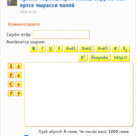
ертсе пырасси паллӑ
2024, 11, 20
Комментариле
Сирӗн ятӑp:
Анлӑлатса ҫырни:
B
T
U
T
Ячӗ1
Ячӗ2
Ячӗ3
#
X
2
2
X
Ӳкерчӗк
http://
Пурӗ кӗртнӗ:
0
симв. Чи пысӑк виҫе:
1200
симв.