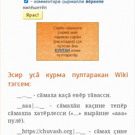
-
комментари ҫырмалли
йӗркепе
килӗшетӗп
Сирӗн чӑвашла
ҫырма май
паракан сарӑм
(раскладка) ҫук
пулсан ӑна
КУНТАН
илме
пултаратӑр.
Эсир усӑ курма пултаракан Wiki
тэгсем:
__...__ - сӑмаха каҫӑ евӗр тӑвасси.
__aaa|...__ - сӑмахӑн каҫине тепӗр
сӑмахпа хатӗрлесси («...» вырӑнне «ааа»
пулӗ).
__https://chuvash.org|...__ - сӑмах ҫине