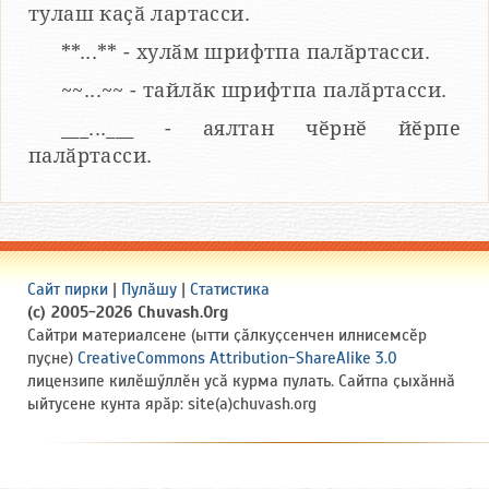
тулаш каҫӑ лартасси.
**...** - хулӑм шрифтпа палӑртасси.
~~...~~ - тайлӑк шрифтпа палӑртасси.
___...___ - аялтан чӗрнӗ йӗрпе
палӑртасси.
Сайт пирки
|
Пулӑшу
|
Статистика
(c) 2005-2026 Chuvash.Org
Сайтри материалсене (ытти ҫӑлкуҫсенчен илнисемсӗр
пуҫне)
CreativeCommons Attribution-ShareAlike 3.0
лицензипе килӗшӳллӗн усӑ курма пулать. Сайтпа ҫыхӑннӑ
ыйтусене кунта ярӑр: site(a)chuvash.org