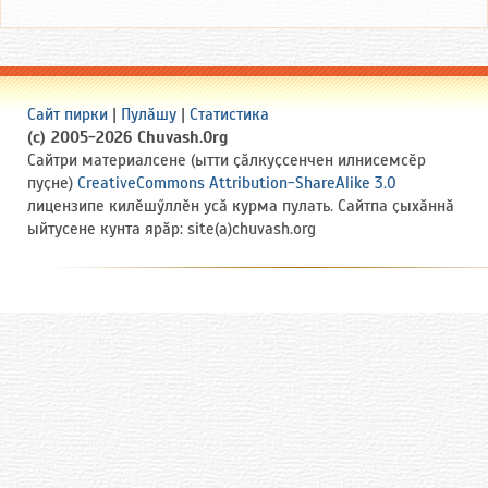
Сайт пирки
|
Пулӑшу
|
Статистика
(c) 2005-2026 Chuvash.Org
Сайтри материалсене (ытти ҫӑлкуҫсенчен илнисемсӗр
пуҫне)
CreativeCommons Attribution-ShareAlike 3.0
лицензипе килӗшӳллӗн усӑ курма пулать. Сайтпа ҫыхӑннӑ
ыйтусене кунта ярӑр: site(a)chuvash.org