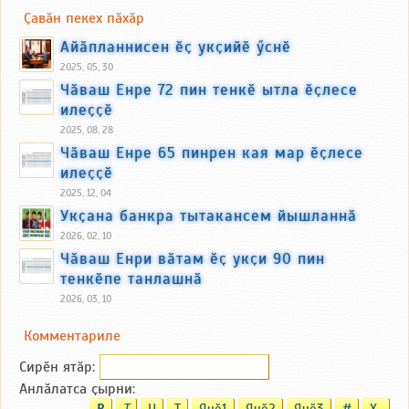
Ҫавӑн пекех пӑхӑр
Айӑпланнисен ӗҫ укҫийӗ ӳснӗ
2025, 05, 30
Чӑваш Енре 72 пин тенкӗ ытла ӗҫлесе
илеҫҫӗ
2025, 08, 28
Чӑваш Енре 65 пинрен кая мар ӗҫлесе
илеҫҫӗ
2025, 12, 04
Укҫана банкра тытакансем йышланнӑ
2026, 02, 10
Чӑваш Енри вӑтам ӗҫ укҫи 90 пин
тенкӗпе танлашнӑ
2026, 03, 10
Комментариле
Сирӗн ятӑp:
Анлӑлатса ҫырни:
B
T
U
T
Ячӗ1
Ячӗ2
Ячӗ3
#
X