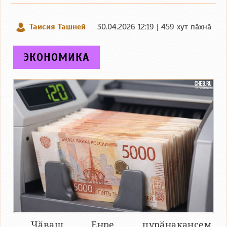
Таисия Ташней
30.04.2026 12:19 | 459 хут пӑхнӑ
ЭКОНОМИКА
Чӑваш Енре пурӑнакансем