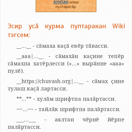
КУНТАН
илме
пултаратӑр.
Эсир усӑ курма пултаракан Wiki
тэгсем:
__...__ - сӑмаха каҫӑ евӗр тӑвасси.
__aaa|...__ - сӑмахӑн каҫине тепӗр
сӑмахпа хатӗрлесси («...» вырӑнне «ааа»
пулӗ).
__https://chuvash.org|...__ - сӑмах ҫине
тулаш каҫӑ лартасси.
**...** - хулӑм шрифтпа палӑртасси.
~~...~~ - тайлӑк шрифтпа палӑртасси.
___...___ - аялтан чӗрнӗ йӗрпе
палӑртасси.