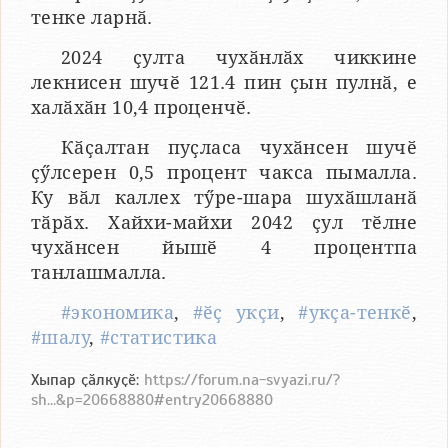
тенке ларнӑ.
2024 ҫулта чухӑнлӑх чиккине
лекнисен шучӗ 121.4 пин ҫын пулнӑ, е
халӑхӑн 10,4 проценчӗ.
Кӑҫалтан пуҫласа чухӑнсен шучӗ
ҫӳлсерен 0,5 процент чакса пымалла.
Ку вӑл каллех тӳре-шара шухӑшланӑ
тӑрӑх. Хайхи-майхи 2042 ҫул тӗлне
чухӑнсен йышӗ 4 процентпа
танлашмалла.
#экономика
,
#ӗҫ укҫи
,
#укҫа-тенкӗ
,
#шалу
,
#статистика
Хыпар ҫӑлкуҫӗ:
https://forum.na-svyazi.ru/?
sh...&p=20668880#entry20668880