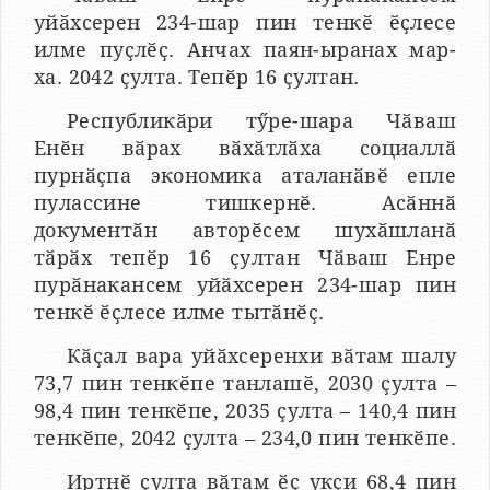
уйӑхсерен 234-шар пин тенкӗ ӗҫлесе
илме пуҫлӗҫ. Анчах паян-ыранах мар-
ха. 2042 ҫулта. Тепӗр 16 ҫултан.
Республикӑри тӳре-шара Чӑваш
Енӗн вӑрах вӑхӑтлӑха социаллӑ
пурнӑҫпа экономика аталанӑвӗ епле
пулассине тишкернӗ. Асӑннӑ
документӑн авторӗсем шухӑшланӑ
тӑрӑх тепӗр 16 ҫултан Чӑваш Енре
пурӑнакансем уйӑхсерен 234-шар пин
тенкӗ ӗҫлесе илме тытӑнӗҫ.
Кӑҫал вара уйӑхсеренхи вӑтам шалу
73,7 пин тенкӗпе танлашӗ, 2030 ҫулта –
98,4 пин тенкӗпе, 2035 ҫулта – 140,4 пин
тенкӗпе, 2042 ҫулта – 234,0 пин тенкӗпе.
Иртнӗ ҫулта вӑтам ӗҫ укҫи 68,4 пин