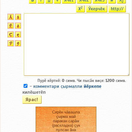
2
2
X
Ӳкерчӗк
http://
Пурӗ кӗртнӗ:
0
симв. Чи пысӑк виҫе:
1200
симв.
-
комментари ҫырмалли
йӗркепе
килӗшетӗп
Сирӗн чӑвашла
ҫырма май
паракан сарӑм
(раскладка) ҫук
пулсан ӑна