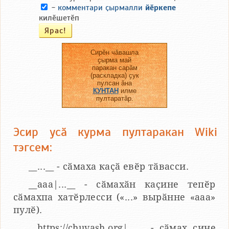
-
комментари ҫырмалли
йӗркепе
килӗшетӗп
Сирӗн чӑвашла
ҫырма май
паракан сарӑм
(раскладка) ҫук
пулсан ӑна
КУНТАН
илме
пултаратӑр.
Эсир усӑ курма пултаракан Wiki
тэгсем:
__...__ - сӑмаха каҫӑ евӗр тӑвасси.
__aaa|...__ - сӑмахӑн каҫине тепӗр
сӑмахпа хатӗрлесси («...» вырӑнне «ааа»
пулӗ).
__https://chuvash.org|...__ - сӑмах ҫине