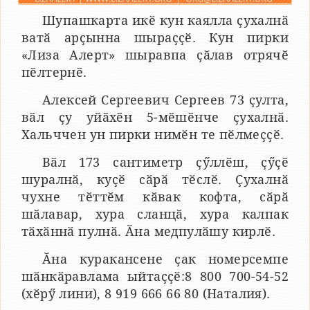
Шупашкарта икӗ кун каялла ҫухалнӑ
ватӑ арҫынна шыраҫҫӗ. Кун пирки
«Лиза Алерт» шыравпа ҫӑлав отрячӗ
пӗлтернӗ.
Алексей Сергеевич Сергеев 73 ҫулта,
вӑл ҫу уйӑхӗн 5-мӗшӗнче ҫухалнӑ.
Хальччен ун пирки нимӗн те пӗлмеҫҫӗ.
Вӑл 173 сантиметр ҫӳллӗш, ҫӳҫӗ
шуралнӑ, куҫӗ сӑрӑ тӗслӗ. Ҫухалнӑ
чухне тӗттӗм кӑвак кофта, сӑрӑ
шӑлавар, хура сланцӑ, хура калпак
тӑхӑннӑ пулнӑ. Ӑна медпулӑшу кирлӗ.
Ӑна куракансене ҫак номерсемпе
шӑнкӑравлама ыйтаҫҫӗ:8 800 700-54-52
(хӗрӳ лини), 8 919 666 66 80 (Наталия).