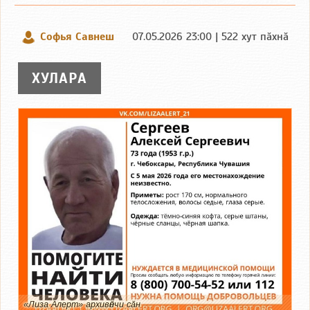
Софья Савнеш
07.05.2026 23:00 | 522 хут пӑхнӑ
ХУЛАРА
«Лиза Алерт» архивӗнчи сӑн