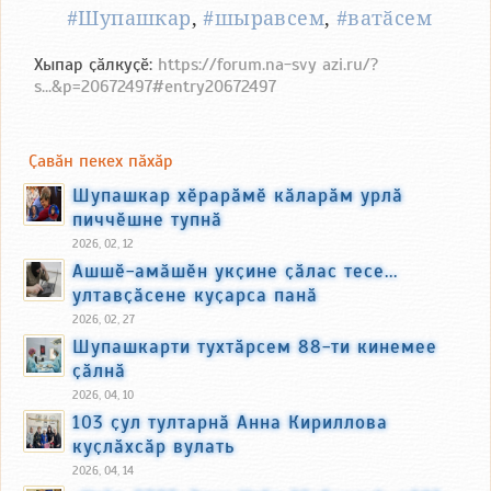
#Шупашкар
,
#шыравсем
,
#ватӑсем
Хыпар ҫӑлкуҫӗ:
https://forum.na-svy azi.ru/?
s...&p=20672497#entry20672497
Ҫавӑн пекех пӑхӑр
Шупашкар хӗрарӑмӗ кӑларӑм урлӑ
пиччӗшне тупнӑ
2026, 02, 12
Ашшӗ-амӑшӗн укҫине ҫӑлас тесе...
ултавҫӑсене куҫарса панӑ
2026, 02, 27
Шупашкарти тухтӑрсем 88-ти кинемее
ҫӑлнӑ
2026, 04, 10
103 ҫул тултарнӑ Анна Кириллова
куҫлӑхсӑр вулать
2026, 04, 14