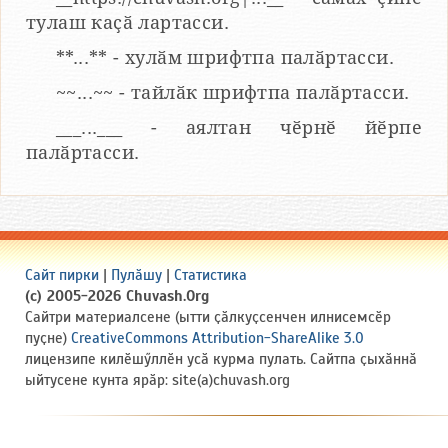
тулаш каҫӑ лартасси.
**...** - хулӑм шрифтпа палӑртасси.
~~...~~ - тайлӑк шрифтпа палӑртасси.
___...___ - аялтан чӗрнӗ йӗрпе
палӑртасси.
Сайт пирки
|
Пулӑшу
|
Статистика
(c) 2005-2026 Chuvash.Org
Сайтри материалсене (ытти ҫӑлкуҫсенчен илнисемсӗр
пуҫне)
CreativeCommons Attribution-ShareAlike 3.0
лицензипе килӗшӳллӗн усӑ курма пулать. Сайтпа ҫыхӑннӑ
ыйтусене кунта ярӑр: site(a)chuvash.org