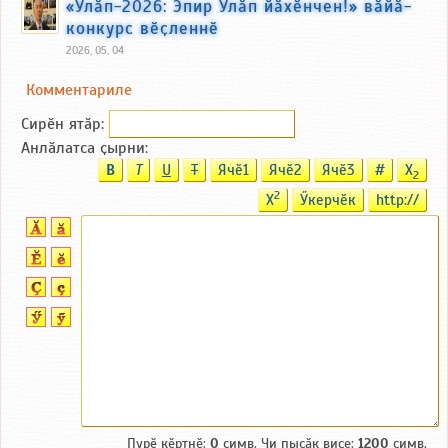
«Улӑп-2026: Эпир Улӑп йӑхӗнчен!» вӑйӑ-
конкурс вӗҫленнӗ
2026, 05, 04
Комментариле
Сирӗн ятӑp:
Анлӑлатса ҫырни:
B
T
U
T
Ячӗ1
Ячӗ2
Ячӗ3
#
X
2
2
X
Ӳкерчӗк
http://
Пурӗ кӗртнӗ:
0
симв. Чи пысӑк виҫе:
1200
симв.