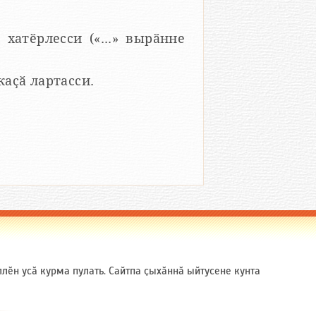
 хатӗрлесси («...» вырӑнне
 каҫӑ лартасси.
ӗн усӑ курма пулать. Сайтпа ҫыхӑннӑ ыйтусене кунта