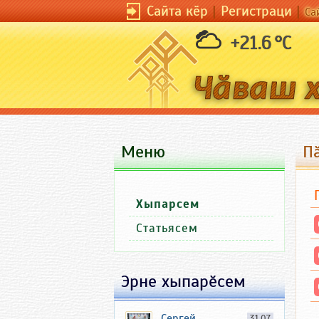
Сайта кӗр
|
Регистраци
|
Са
+21.6 °C
Меню
П
Хыпарсем
Статьясем
Эрне хыпарӗсем
Сергей