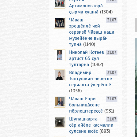
31.07
Артамонов юрӑ
ҫырма хушнӑ
(1304)
Чӑваш
31.07
эрешӗллӗ чей
сервизӗ Чӑваш наци
музейӗнче вырӑн
тупнӑ
(1140)
Николай Котеев
31.07
артист 65 ҫул
тултарнӑ
(1082)
Владимир
31.07
Тяптушкин черетлӗ
сериалта ӳкерӗннӗ
(1036)
Чӑваш Енри
31.07
больницӑсене
пӗрлештереҫҫӗ
(931)
Шупашкарта
31.07
ҫӗр айӗпе каҫмалли
ҫулсене юсӗҫ
(893)