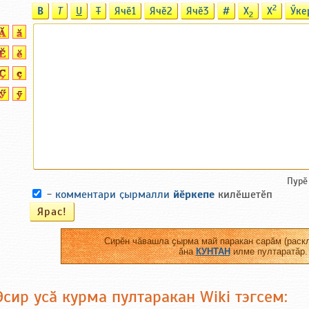
2
B
T
U
T
Ячӗ1
Ячӗ2
Ячӗ3
#
X
X
Ӳке
2
Пурӗ
-
комментари ҫырмалли
йӗркепе
килӗшетӗп
Сирӗн чӑвашла ҫырма май паракан сарӑм (раскл
ӑна
КУНТАН
илме пултаратӑр.
Эсир усӑ курма пултаракан Wiki тэгсем: