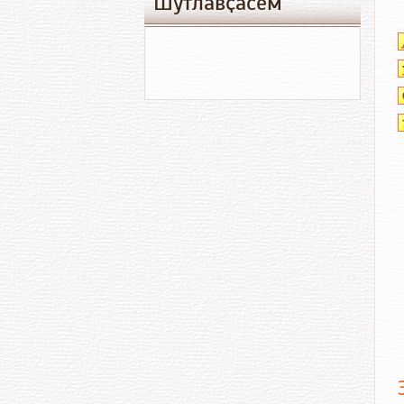
Шутлавҫӑсем