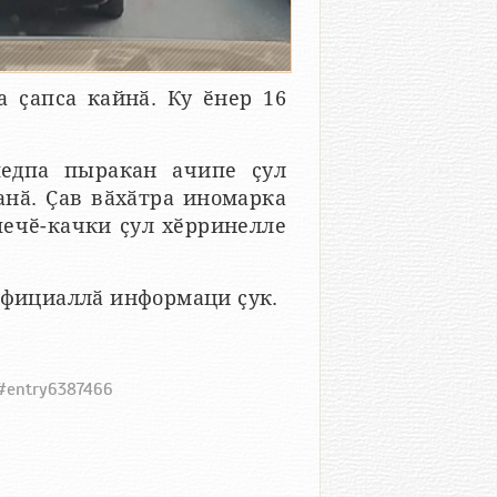
ҫапса кайнӑ. Ку ӗнер 16
педпа пыракан ачипе ҫул
анӑ. Ҫав вӑхӑтра иномарка
печӗ-качки ҫул хӗрринелле
официаллӑ информаци ҫук.
6#entry6387466