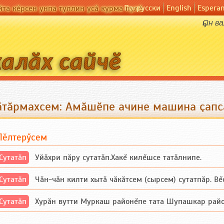
По-русски
English
Espera
йта кӗрсен унпа туллин усӑ курма пулӗ
Ҫын в
ӑтӑрмахсем: Амӑшӗпе ачине машина ҫапс
Пӗлтерӳсем
Сутатӑп
Уйăхри пăру сутатăп.Хакĕ килĕшсе татăлнипе.
Сутатӑп
Чăн-чăн килти хытă чăкăтсем (сырсем) сутатпăр. Вĕсе
Сутатӑп
Хурăн вутти Муркаш районĕпе тата Шупашкар районĕнч