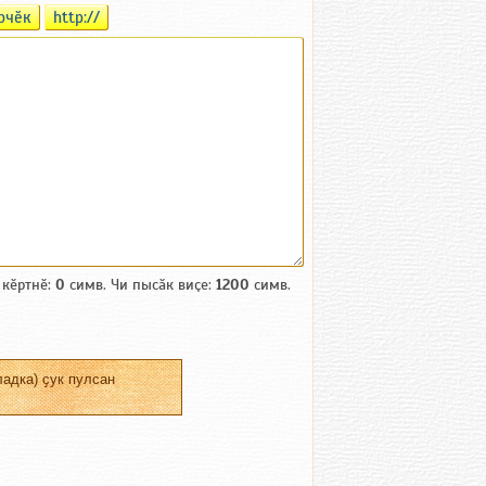
рчӗк
http://
 кӗртнӗ:
0
симв. Чи пысӑк виҫе:
1200
симв.
адка) ҫук пулсан