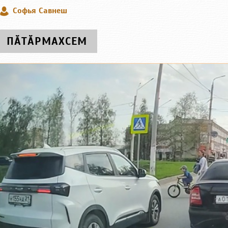
Софья Савнеш
ПӐТӐРМАХСЕМ