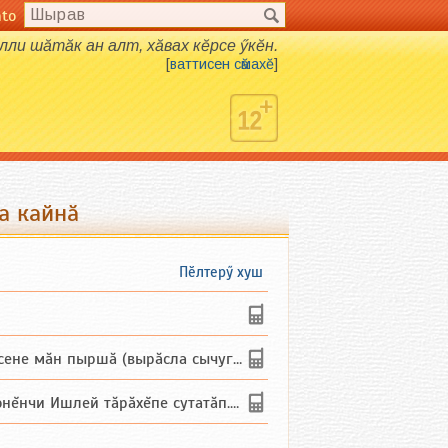
nto
алли шӑтӑк ан алт, хӑвах кӗрсе ӳкӗн.
[
ваттисен сӑмахӗ
]
а кайнӑ
Пӗлтерӳ хуш
не мăн пыршă (вырăсла сычуг) ...
и Ишлей тăрăхĕпе сутатăп. Ха...