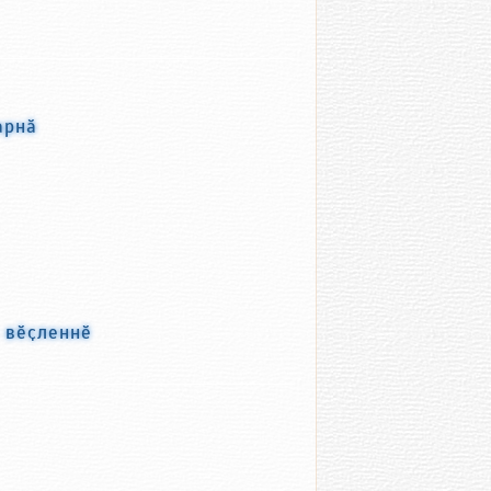
арнӑ
с вӗҫленнӗ