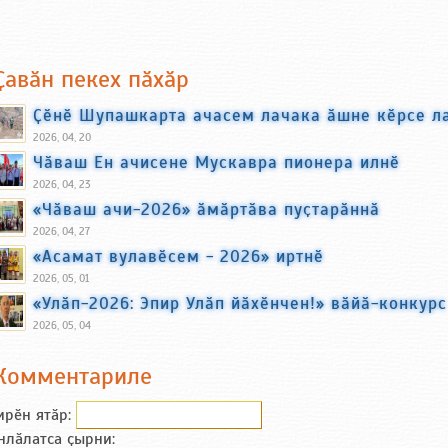
Ҫавӑн пекех пӑхӑр
Ҫӗнӗ Шупашкарта ачасем лачака ӑшне кӗрсе л
2026, 04, 20
Чӑваш Ен ачисене Мускавра пионера илнӗ
2026, 04, 23
«Чӑваш ачи-2026» ӑмӑртӑва пуҫтарӑннӑ
2026, 04, 27
«Асамат вулавӗсем - 2026» иртнӗ
2026, 05, 01
«Улӑп-2026: Эпир Улӑп йӑхӗнчен!» вӑйӑ-конкур
2026, 05, 04
Комментариле
ирӗн ятӑp:
нлӑлатса ҫырни: