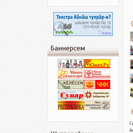
Баннерсем
С
А