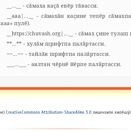
__...__ - сӑмаха каҫӑ евӗр тӑвасси.
__aaa|...__ - сӑмахӑн каҫине тепӗр сӑмахпа
«ааа» пулӗ).
__https://chuvash.org|...__ - сӑмах ҫине тулаш
**...** - хулӑм шрифтпа палӑртасси.
~~...~~ - тайлӑк шрифтпа палӑртасси.
___...___ - аялтан чӗрнӗ йӗрпе палӑртасси.
не)
CreativeCommons Attribution-ShareAlike 3.0
лицензипе килӗшӳлл