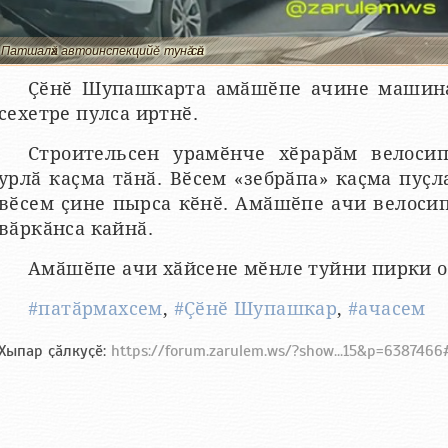
Патшалӑх автоинспекцийӗ тунӑ сӑн
Ҫӗнӗ Шупашкарта амӑшӗпе ачине машина 
сехетре пулса иртнӗ.
Строительсен урамӗнче хӗрарӑм велоси
урлӑ каҫма тӑнӑ. Вӗсем «зебрӑпа» каҫма пуҫл
вӗсем ҫине пырса кӗнӗ. Амӑшӗпе ачи велоси
вӑркӑнса кайнӑ.
Амӑшӗпе ачи хӑйсене мӗнле туйни пирки 
#патӑрмахсем
,
#Ҫӗнӗ Шупашкар
,
#ачасем
Хыпар ҫӑлкуҫӗ:
https://forum.zarulem.ws/?show...15&p=638746