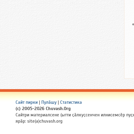
Сайт пирки
|
Пулӑшу
|
Статистика
(c) 2005-2026 Chuvash.Org
Сайтри материалсене (ытти ҫӑлкуҫсенчен илнисемсӗр пуҫ
ярӑр: site(a)chuvash.org