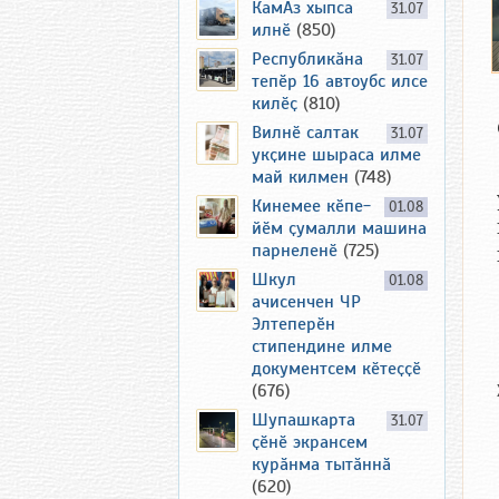
КамАз хыпса
31.07
илнӗ
(850)
Республикӑна
31.07
тепӗр 16 автоубс илсе
килӗҫ
(810)
Вилнӗ салтак
31.07
укҫине шыраса илме
май килмен
(748)
Кинемее кӗпе-
01.08
йӗм ҫумалли машина
парнеленӗ
(725)
Шкул
01.08
ачисенчен ЧР
Элтеперӗн
стипендине илме
документсем кӗтеҫҫӗ
(676)
Шупашкарта
31.07
ҫӗнӗ экрансем
курӑнма тытӑннӑ
(620)