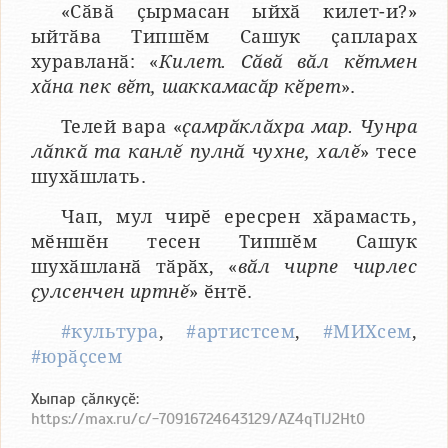
«Сӑвӑ ҫырмасан ыйхӑ килет-и?»
ыйтӑва Типшӗм Сашук ҫапларах
хуравланӑ: «
Килет. Сӑвӑ вӑл кӗтмен
хӑна пек вӗт, шаккамасӑр кӗрет
».
Телей вара «
ҫамрӑклӑхра мар. Чунра
лӑпкӑ та канлӗ пулнӑ чухне, халӗ
» тесе
шухӑшлать.
Чап, мул чирӗ ересрен хӑрамасть,
мӗншӗн тесен Типшӗм Сашук
шухӑшланӑ тӑрӑх, «
вӑл чирпе чирлес
ҫулсенчен иртнӗ
» ӗнтӗ.
#культура
,
#артистсем
,
#МИХсем
,
#юрӑҫсем
Хыпар ҫӑлкуҫӗ:
https://max.ru/c/-70916724643129/AZ4qTlJ2Ht0