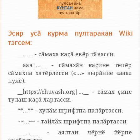
пулсан ӑна
КУНТАН
илме
пултаратӑр.
Эсир усӑ курма пултаракан Wiki
тэгсем:
__...__ - сӑмаха каҫӑ евӗр тӑвасси.
__aaa|...__ - сӑмахӑн каҫине тепӗр
сӑмахпа хатӗрлесси («...» вырӑнне «ааа»
пулӗ).
__https://chuvash.org|...__ - сӑмах ҫине
тулаш каҫӑ лартасси.
**...** - хулӑм шрифтпа палӑртасси.
~~...~~ - тайлӑк шрифтпа палӑртасси.
___...___ - аялтан чӗрнӗ йӗрпе