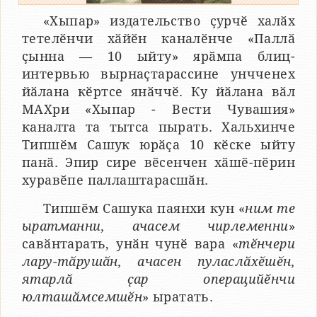
«Хыпар» издательство ҫурчӗ халӑх
тетелӗнчи хӑйӗн каналӗнче «Паллӑ
ҫынна — 10 ыйту» ярӑмпа блиц-
интервью вырнаҫтарассине унчченех
йӑлана кӗртсе янӑччӗ. Ку йӑлана вӑл
МАХри «Хыпар - Вести Чувашия»
каналта та тытса пырать. Хальхинче
Типшӗм Сашук юрӑҫа 10 кӗске ыйту
панӑ. Эпир сире вӗсенчен хӑшӗ-пӗрин
хуравӗпе паллаштарасшӑн.
Типшӗм Сашука паянхи кун «
ним те
ыратманни, ачасем чирлеменни
»
савӑнтарать, унӑн чунӗ вара «
тӗнчери
лару-тӑрушӑн, ачасен пуласлӑхӗшӗн,
ятарлӑ ҫар операцийӗнчи
юлташӑмсемшӗн
» ыратать.