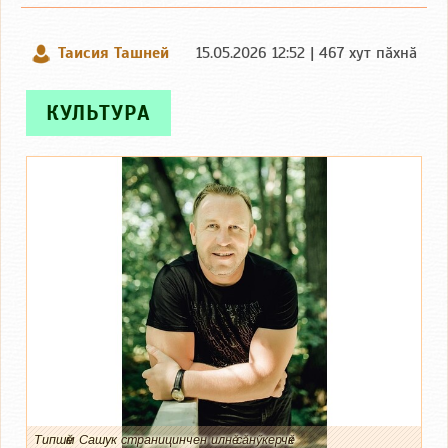
Таисия Ташней
15.05.2026 12:52 | 467 хут пӑхнӑ
КУЛЬТУРА
Типшӗм Сашук страницинчен илнӗ сӑнӳкерчӗк