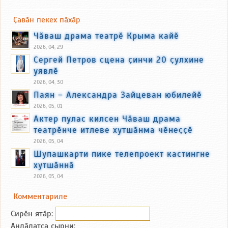
Ҫавӑн пекех пӑхӑр
Чӑваш драма театрӗ Крыма кайӗ
2026, 04, 29
Сергей Петров сцена ҫинчи 20 ҫулхине
уявлӗ
2026, 04, 30
Паян – Александра Зайцеван юбилейӗ
2026, 05, 01
Актер пулас килсен Чӑваш драма
театрӗнче итлеве хутшӑнма чӗнеҫҫӗ
2026, 05, 04
Шупашкарти пике телепроект кастингне
хутшӑннӑ
2026, 05, 04
Комментариле
Сирӗн ятӑp:
Анлӑлатса ҫырни: