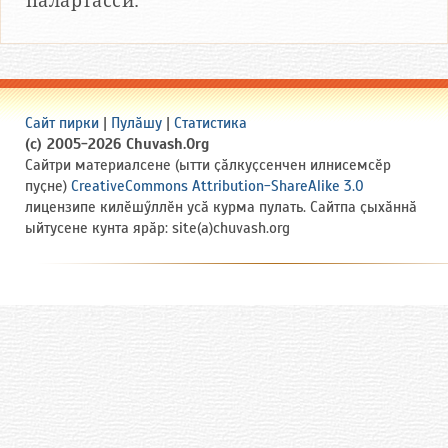
палӑртасси.
Сайт пирки
|
Пулӑшу
|
Статистика
(c) 2005-2026 Chuvash.Org
Сайтри материалсене (ытти ҫӑлкуҫсенчен илнисемсӗр
пуҫне)
CreativeCommons Attribution-ShareAlike 3.0
лицензипе килӗшӳллӗн усӑ курма пулать. Сайтпа ҫыхӑннӑ
ыйтусене кунта ярӑр: site(a)chuvash.org