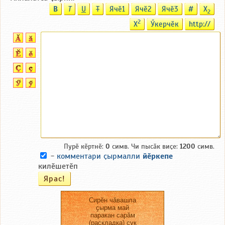
B
T
U
T
Ячӗ1
Ячӗ2
Ячӗ3
#
X
2
2
X
Ӳкерчӗк
http://
Пурӗ кӗртнӗ:
0
симв. Чи пысӑк виҫе:
1200
симв.
-
комментари ҫырмалли
йӗркепе
килӗшетӗп
Сирӗн чӑвашла
ҫырма май
паракан сарӑм
(раскладка) ҫук