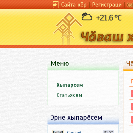
Сайта кӗр
|
Регистраци
|
Са
+21.6 °C
Меню
Ч
Хыпарсем
Статьясем
Эрне хыпарӗсем
Сергей