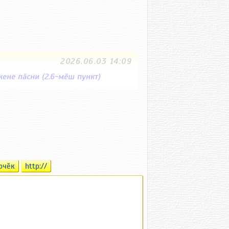
2026.06.03 14:09
ене пӑсни (2.6-мӗш пункт)
рчӗк
http://