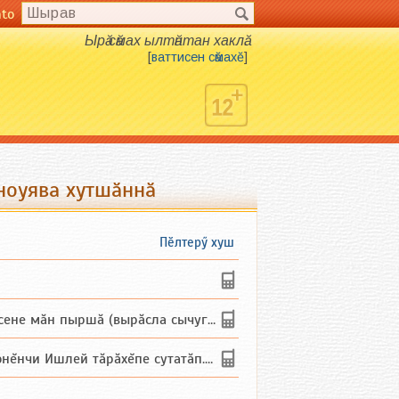
nto
Ырӑ сӑмах ылтӑнтан хаклӑ.
[
ваттисен сӑмахӗ
]
тноуява хутшӑннӑ
Пӗлтерӳ хуш
не мăн пыршă (вырăсла сычуг) ...
и Ишлей тăрăхĕпе сутатăп. Ха...