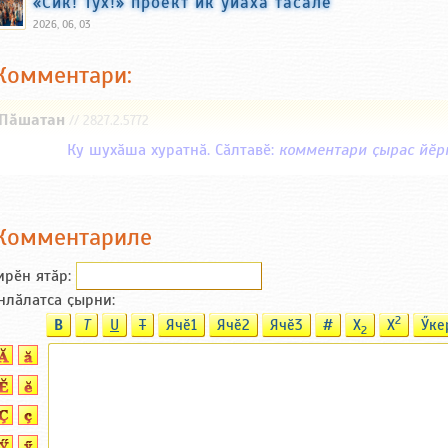
«Сик! Тух!» проект ик уйӑха тӑсӑлӗ
2026, 06, 03
Комментари:
Пăшатан
// 2827.2.5772
Ку шухӑша хуратнӑ. Сӑлтавӗ:
комментари ҫырас йӗрк
Комментариле
ирӗн ятӑp:
нлӑлатса ҫырни:
2
B
T
U
T
Ячӗ1
Ячӗ2
Ячӗ3
#
X
X
Ӳке
2