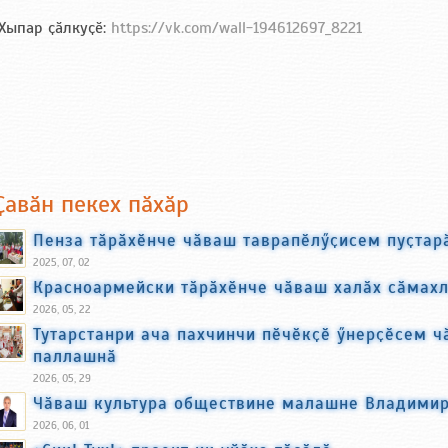
Хыпар ҫӑлкуҫӗ:
https://vk.com/wall-194612697_8221
Ҫавӑн пекех пӑхӑр
Пенза тӑрӑхӗнче чӑваш таврапӗлӳҫисем пуҫтар
2025, 07, 02
Красноармейски тӑрӑхӗнче чӑваш халӑх сӑмахл
2026, 05, 22
Тутарстанри ача пахчинчи пӗчӗкҫӗ ӳнерҫӗсем 
паллашнӑ
2026, 05, 29
Чӑваш культура обществине малашне Владимир
2026, 06, 01