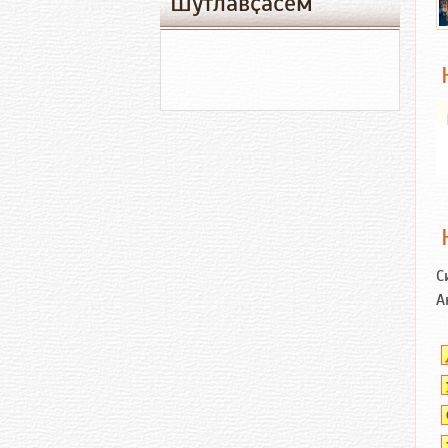
Шутлавҫӑсем
С
А