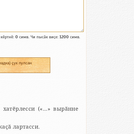
 кӗртнӗ:
0
симв. Чи пысӑк виҫе:
1200
симв.
адка) ҫук пулсан
 хатӗрлесси («...» вырӑнне
 каҫӑ лартасси.