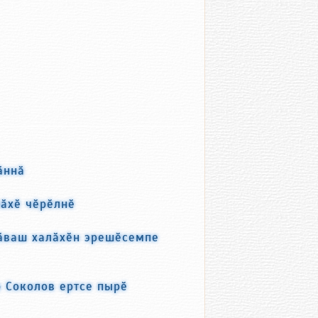
ӑннӑ
ӑхӗ чӗрӗлнӗ
чӑваш халӑхӗн эрешӗсемпе
 Соколов ертсе пырӗ