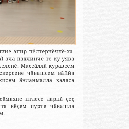
нине эпир пӗлтернӗччӗ-ха.
м
) ача пахчинче те ку уява
келенӗ. Массӑллӑ куравсем
скерсене чӑвашсем вӑййа
кисем ӑнланмалла каласа
сӑмахне итлесе ларнӑ ҫеҫ
нта вӗҫем пурте чӑвашла
м.