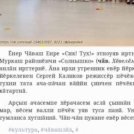
https://vk.com/wall-194612697_8221 сӑнӳкерчӗкӗ
Ӗнер Чӑваш Енре «Сик! Тух!» этноуяв ирт
Муркаш районӗнчи «Солнышко» (
чӑв.
Хӗвелӗ
анлӑн ирттернӗ. Ӑна ирхи утренник евӗр йӗр
йӗркелекен Сергей Каликов режиссёр пӗчӗк
тухни тата ача-пӑчан вӑййи ҫинчен пӗчӗк
кӑтартнӑ.
Арҫын ачасемпе хӗрачасем аслӑ ҫыннӑн 
мар, вӗсем валли пӗчӗк уяв туса панӑ. У
тумланса хутшӑннӑ. Чӑн-чӑн пукане евӗр вӗсе
#культура
,
#чӑвашлӑх
,
#