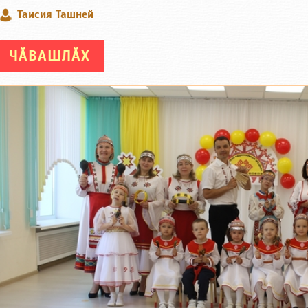
Таисия Ташней
ЧӐВАШЛӐХ