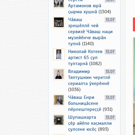
31.07
Артамонов юрӑ
ҫырма хушнӑ
(1304)
Чӑваш
31.07
эрешӗллӗ чей
сервизӗ Чӑваш наци
музейӗнче вырӑн
тупнӑ
(1140)
Николай Котеев
31.07
артист 65 ҫул
тултарнӑ
(1082)
Владимир
31.07
Тяптушкин черетлӗ
сериалта ӳкерӗннӗ
(1036)
Чӑваш Енри
31.07
больницӑсене
пӗрлештереҫҫӗ
(931)
Шупашкарта
31.07
ҫӗр айӗпе каҫмалли
ҫулсене юсӗҫ
(893)