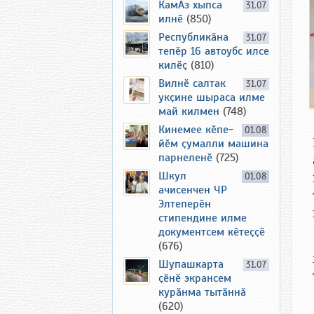
КамАз хыпса
31.07
илнӗ
(850)
Республикӑна
31.07
тепӗр 16 автоубс илсе
килӗҫ
(810)
Вилнӗ салтак
31.07
укҫине шыраса илме
май килмен
(748)
Кинемее кӗпе-
01.08
йӗм ҫумалли машина
парнеленӗ
(725)
Шкул
01.08
ачисенчен ЧР
Элтеперӗн
стипендине илме
документсем кӗтеҫҫӗ
(676)
Шупашкарта
31.07
ҫӗнӗ экрансем
курӑнма тытӑннӑ
(620)