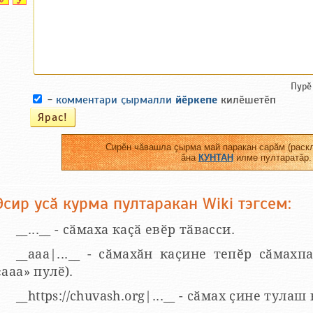
Пурӗ
-
комментари ҫырмалли
йӗркепе
килӗшетӗп
Сирӗн чӑвашла ҫырма май паракан сарӑм (раскл
ӑна
КУНТАН
илме пултаратӑр.
Эсир усӑ курма пултаракан Wiki тэгсем:
__...__ - сӑмаха каҫӑ евӗр тӑвасси.
__aaa|...__ - сӑмахӑн каҫине тепӗр сӑмахпа
«ааа» пулӗ).
__https://chuvash.org|...__ - сӑмах ҫине тулаш