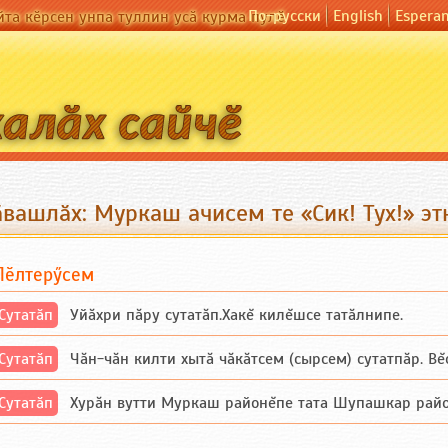
По-русски
English
Espera
йта кӗрсен унпа туллин усӑ курма пулӗ
ӑвашлӑх: Муркаш ачисем те «Сик! Тух!» э
Пӗлтерӳсем
Сутатӑп
Уйăхри пăру сутатăп.Хакĕ килĕшсе татăлнипе.
Сутатӑп
Чăн-чăн килти хытă чăкăтсем (сырсем) сутатпăр. Вĕсе
Сутатӑп
Хурăн вутти Муркаш районĕпе тата Шупашкар районĕнч