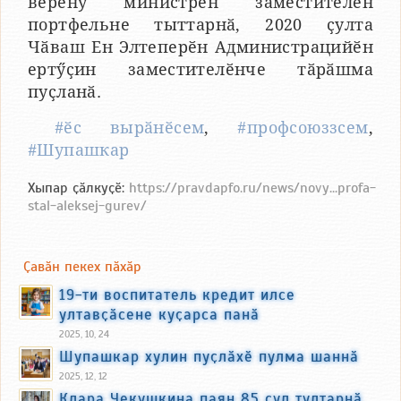
вӗренӳ министрӗн заместителӗн
портфельне тыттарнӑ, 2020 ҫулта
Чӑваш Ен Элтеперӗн Администрацийӗн
ертӳҫин заместителӗнче тӑрӑшма
пуҫланӑ.
#ӗс вырӑнӗсем
,
#профсоюззсем
,
#Шупашкар
Хыпар ҫӑлкуҫӗ:
https://pravdapfo.ru/news/novy...profa-
stal-aleksej-gurev/
Ҫавӑн пекех пӑхӑр
19-ти воспитатель кредит илсе
ултавҫӑсене куҫарса панӑ
2025, 10, 24
Шупашкар хулин пуҫлӑхӗ пулма шаннӑ
2025, 12, 12
Клара Чекушкина паян 85 ҫул тултарнӑ