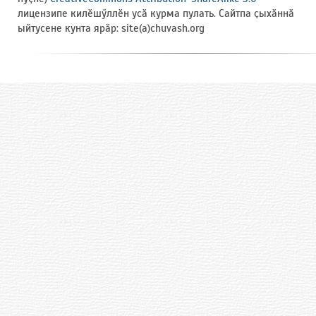
лицензипе килӗшӳллӗн усӑ курма пулать. Сайтпа ҫыхӑннӑ
ыйтусене кунта ярӑр: site(a)chuvash.org