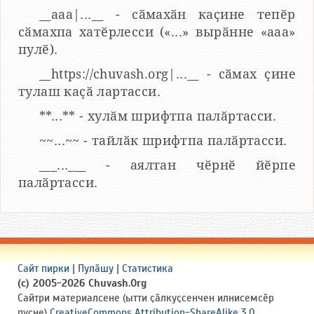
__aaa|...__ - сӑмахӑн каҫине тепӗр
сӑмахпа хатӗрлесси («...» вырӑнне «ааа»
пулӗ).
__https://chuvash.org|...__ - сӑмах ҫине
тулаш каҫӑ лартасси.
**...** - хулӑм шрифтпа палӑртасси.
~~...~~ - тайлӑк шрифтпа палӑртасси.
___...___ - аялтан чӗрнӗ йӗрпе
палӑртасси.
Сайт пирки
|
Пулӑшу
|
Статистика
(c) 2005-2026 Chuvash.Org
Сайтри материалсене (ытти ҫӑлкуҫсенчен илнисемсӗр
пуҫне)
CreativeCommons Attribution-ShareAlike 3.0