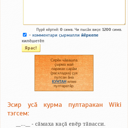
Пурӗ кӗртнӗ:
0
симв. Чи пысӑк виҫе:
1200
симв.
-
комментари ҫырмалли
йӗркепе
килӗшетӗп
Сирӗн чӑвашла
ҫырма май
паракан сарӑм
(раскладка) ҫук
пулсан ӑна
КУНТАН
илме
пултаратӑр.
Эсир усӑ курма пултаракан Wiki
тэгсем:
__...__ - сӑмаха каҫӑ евӗр тӑвасси.