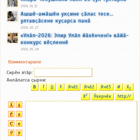
2026, 01, 12
Ашшӗ-амӑшӗн укҫине ҫӑлас тесе...
ултавҫӑсене куҫарса панӑ
2026, 02, 27
«Улӑп-2026: Эпир Улӑп йӑхӗнчен!» вӑйӑ-
конкурс вӗҫленнӗ
2026, 05, 04
Комментариле
Сирӗн ятӑp:
Анлӑлатса ҫырни:
B
T
U
T
Ячӗ1
Ячӗ2
Ячӗ3
#
X
2
2
X
Ӳкерчӗк
http://