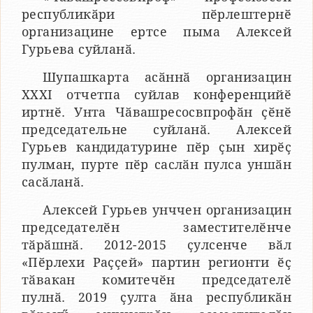
республикӑри пӗрлештернӗ
организацине ертсе пыма Алексей
Гурьева суйланӑ.
Шупашкарта асӑннӑ организацин
XXXI отчетпа суйлав конференцийӗ
иртнӗ. Унта Чӑвашресосвпрофӑн ҫӗнӗ
председательне суйланӑ. Алексей
Гурьев кандидатурине пӗр ҫын хирӗҫ
пулман, пурте пӗр саслӑн пулса уншӑн
сасӑланӑ.
Алексей Гурьев унччен организацин
председателӗн заместителӗнче
тӑрӑшнӑ. 2012-2015 ҫулсенче вӑл
«Пӗрлехи Раҫҫей» партин регионти ӗҫ
тӑвакан комитечӗн председателӗ
пулнӑ. 2019 ҫулта ӑна республикӑн