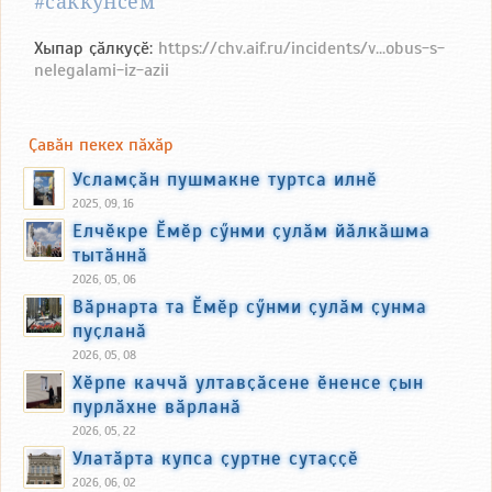
#саккунсем
Хыпар ҫӑлкуҫӗ:
https://chv.aif.ru/incidents/v...obus-s-
nelegalami-iz-azii
Ҫавӑн пекех пӑхӑр
Усламҫӑн пушмакне туртса илнӗ
2025, 09, 16
Елчӗкре Ӗмӗр сӳнми ҫулӑм йӑлкӑшма
тытӑннӑ
2026, 05, 06
Вӑрнарта та Ӗмӗр сӳнми ҫулӑм ҫунма
пуҫланӑ
2026, 05, 08
Хӗрпе каччӑ ултавҫӑсене ӗненсе ҫын
пурлӑхне вӑрланӑ
2026, 05, 22
Улатӑрта купса ҫуртне сутаҫҫӗ
2026, 06, 02