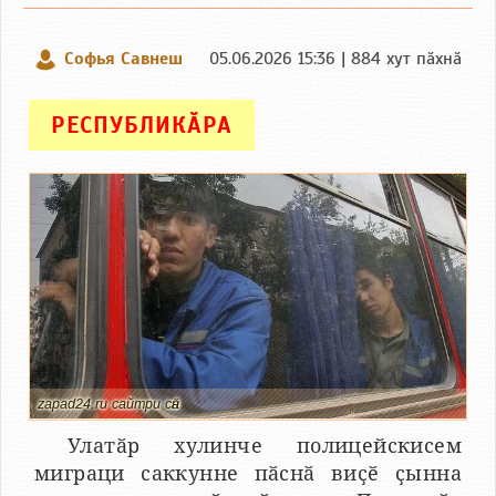
Софья Савнеш
05.06.2026 15:36 | 884 хут пӑхнӑ
РЕСПУБЛИКӐРА
zapad24.ru сайтри сӑн
Улатӑр хулинче полицейскисем
миграци саккунне пӑснӑ виҫӗ ҫынна