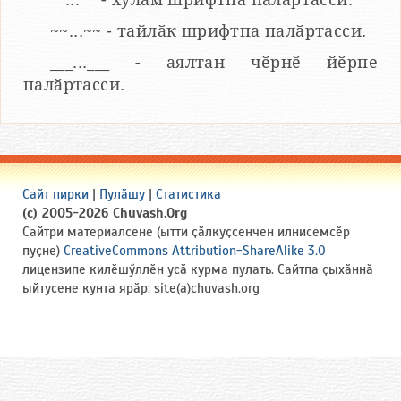
~~...~~ - тайлӑк шрифтпа палӑртасси.
___...___ - аялтан чӗрнӗ йӗрпе
палӑртасси.
Сайт пирки
|
Пулӑшу
|
Статистика
(c) 2005-2026 Chuvash.Org
Сайтри материалсене (ытти ҫӑлкуҫсенчен илнисемсӗр
пуҫне)
CreativeCommons Attribution-ShareAlike 3.0
лицензипе килӗшӳллӗн усӑ курма пулать. Сайтпа ҫыхӑннӑ
ыйтусене кунта ярӑр: site(a)chuvash.org