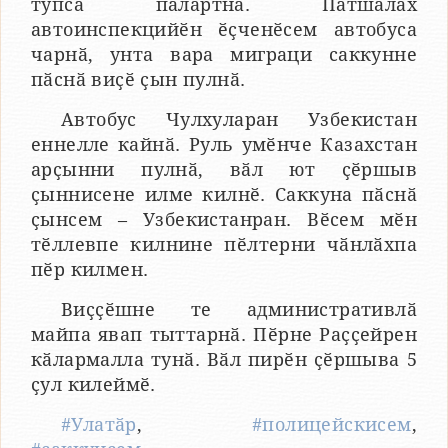
тупса палӑртнӑ. Патшалӑх
автоинспекцийӗн ӗҫченӗсем автобуса
чарнӑ, унта вара миграци саккунне
пӑснӑ виҫӗ ҫын пулнӑ.
Автобус Чулхуларан Узбекистан
еннелле кайнӑ. Руль умӗнче Казахстан
арҫынни пулнӑ, вӑл ют ҫӗршыв
ҫыннисене илме килнӗ. Саккуна пӑснӑ
ҫынсем – Узбекистанран. Вӗсем мӗн
тӗллевпе килнине пӗлтерни чӑнлӑхпа
пӗр килмен.
Виҫҫӗшне те административлӑ
майпа явап тыттарнӑ. Пӗрне Раҫҫейрен
кӑлармалла тунӑ. Вӑл пирӗн ҫӗршыва 5
ҫул килеймӗ.
#Улатӑр
,
#полицейскисем
,