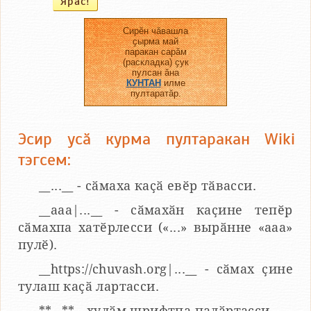
Сирӗн чӑвашла
ҫырма май
паракан сарӑм
(раскладка) ҫук
пулсан ӑна
КУНТАН
илме
пултаратӑр.
Эсир усӑ курма пултаракан Wiki
тэгсем:
__...__ - сӑмаха каҫӑ евӗр тӑвасси.
__aaa|...__ - сӑмахӑн каҫине тепӗр
сӑмахпа хатӗрлесси («...» вырӑнне «ааа»
пулӗ).
__https://chuvash.org|...__ - сӑмах ҫине
тулаш каҫӑ лартасси.
**...** - хулӑм шрифтпа палӑртасси.