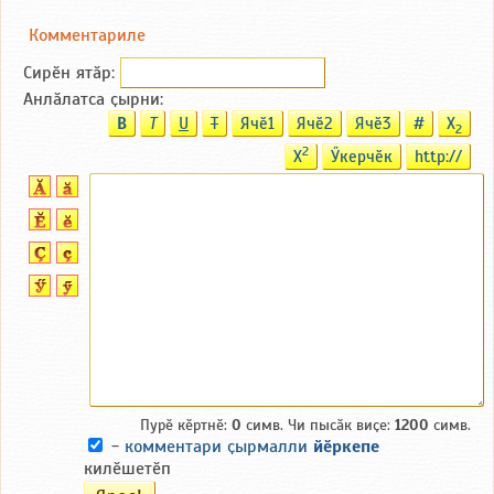
Комментариле
Сирӗн ятӑp:
Анлӑлатса ҫырни:
B
T
U
T
Ячӗ1
Ячӗ2
Ячӗ3
#
X
2
2
X
Ӳкерчӗк
http://
Пурӗ кӗртнӗ:
0
симв. Чи пысӑк виҫе:
1200
симв.
-
комментари ҫырмалли
йӗркепе
килӗшетӗп