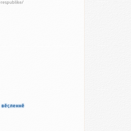
-respublike/
с вӗҫленнӗ