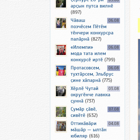
05.08
арҫын путса вилнӗ
(897)
Чӑваш
06.08
поэчӗсем Пӗтӗм
тӗнчери конкурсра
палӑрнӑ
(827)
«Илемпи»
06.08
мода тата илем
конкурсӗ иртӗ
(799)
Протасовсем,
06.08
тухтӑрсем, Эльбрус
ҫине хӑпарнӑ
(775)
Хӗрлӗ Чутай
03.08
округӗнче лавкка
ҫуннӑ
(737)
Ҫумӑр ҫӑвӗ,
07.08
сивӗтӗ
(632)
Оттикӑвӑри
04.08
мӑшӑр — ылтӑн
юбиляр
(616)