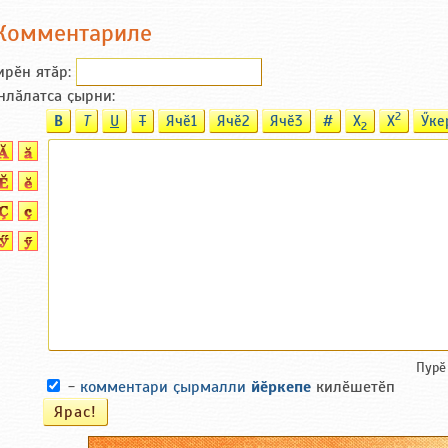
Комментариле
ирӗн ятӑp:
нлӑлатса ҫырни:
2
B
T
U
T
Ячӗ1
Ячӗ2
Ячӗ3
#
X
X
Ӳке
2
Пурӗ
-
комментари ҫырмалли
йӗркепе
килӗшетӗп