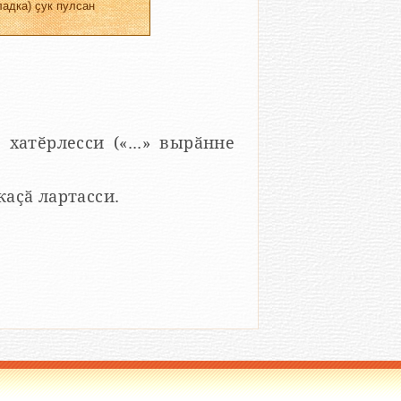
адка) ҫук пулсан
 хатӗрлесси («...» вырӑнне
 каҫӑ лартасси.