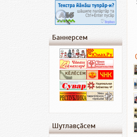
Баннерсем
Шутлавҫӑсем