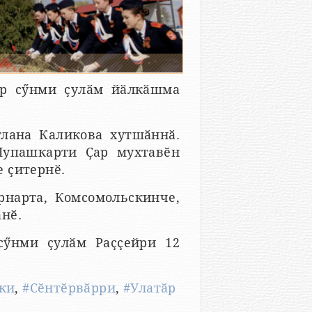
ӗр сӳнми ҫулӑм йӑлкӑшма
лана Каликова хутшӑннӑ.
Шупашкарти Ҫар мухтавӗн
 ҫитернӗ.
рнарта, Комсомольскинче,
нӗ.
сӳнми ҫулӑм Раҫҫейри 12
ки
,
#Сӗнтӗрвӑрри
,
#Улатӑр