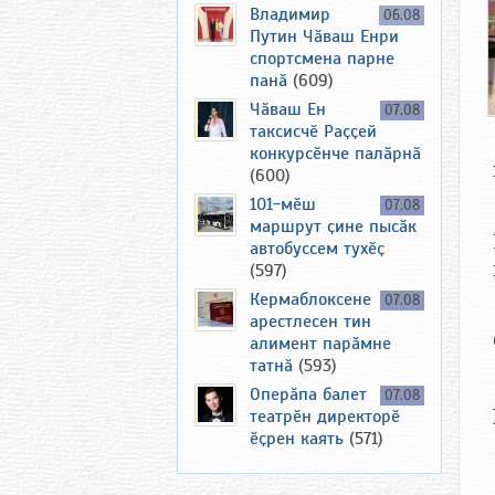
Владимир
06.08
Путин Чӑваш Енри
спортсмена парне
панӑ
(609)
Чӑваш Ен
07.08
таксисчӗ Раҫҫей
конкурсӗнче палӑрнӑ
(600)
101-мӗш
07.08
маршрут ҫине пысӑк
автобуссем тухӗҫ
(597)
Кермаблоксене
07.08
арестлесен тин
алимент парӑмне
татнӑ
(593)
Оперӑпа балет
07.08
театрӗн директорӗ
ӗҫрен каять
(571)