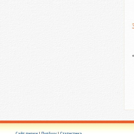
Сайт пирки
|
Пулӑшу
|
Статистика