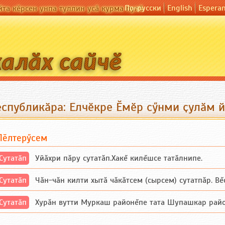
По-русски
English
Espera
йта кӗрсен унпа туллин усӑ курма пулӗ
еспубликӑра: Елчӗкре Ӗмӗр сӳнми ҫулӑм 
Пӗлтерӳсем
Сутатӑп
Уйăхри пăру сутатăп.Хакĕ килĕшсе татăлнипе.
Сутатӑп
Чăн-чăн килти хытă чăкăтсем (сырсем) сутатпăр. Вĕсе
Сутатӑп
Хурăн вутти Муркаш районĕпе тата Шупашкар районĕнч