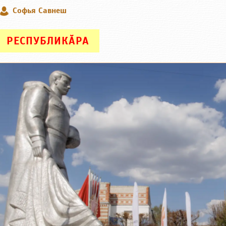
Софья Савнеш
РЕСПУБЛИКӐРА