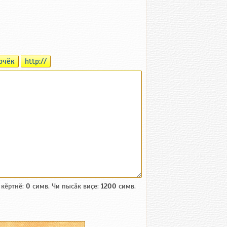
рчӗк
http://
 кӗртнӗ:
0
симв. Чи пысӑк виҫе:
1200
симв.