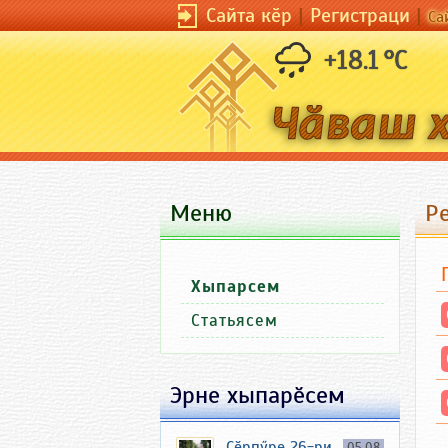
Сайта кӗр
|
Регистраци
|
Са
+18.1 °C
Меню
Р
Хыпарсем
Статьясем
Эрне хыпарӗсем
Ҫӗрпӳре 26-ри