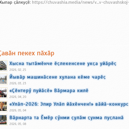
Хыпар ҫӑлкуҫӗ:
https://chuvashia.media/news/v...v-chuvashskoj
Ҫавӑн пекех пӑхӑр
Хысна тытӑмӗнче ӗҫлекенсене укҫа уйӑрӗҫ
2026, 02, 25
Йывӑр машинӑсене хулана кӗме чарӗҫ
2026, 03, 23
«Ҫӗнтерӳ пуйӑсӗ» Вӑрмара килӗ
2026, 04, 20
«Улӑп-2026: Эпир Улӑп йӑхӗнчен!» вӑйӑ-конкур
2026, 05, 04
Вӑрнарта та Ӗмӗр сӳнми ҫулӑм ҫунма пуҫланӑ
2026, 05, 08