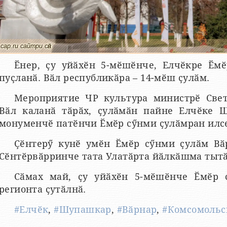
cap.ru сайтри сӑн
Ӗнер, ҫу уйӑхӗн 5-мӗшӗнче, Елчӗкре Ӗм
пуҫланӑ. Вӑл республикӑра – 14-мӗш ҫулӑм.
Мероприятие ЧР культура министрӗ Свет
Вӑл каланӑ тӑрӑх, ҫулӑмӑн пайне Елчӗке 
монуменчӗ патӗнчи Ӗмӗр сӳнми ҫулӑмран илсе
Ҫӗнтерӳ кунӗ умӗн Ӗмӗр сӳнми ҫулӑм Вӑ
Сӗнтӗрвӑрринче тата Улатӑрта йӑлкӑшма тытӑ
Сӑмах май, ҫу уйӑхӗн 5-мӗшӗнче Ӗмӗр 
регионта ҫутӑлнӑ.
#Елчӗк
,
#Шупашкар
,
#Вӑрнар
,
#Комсомольс