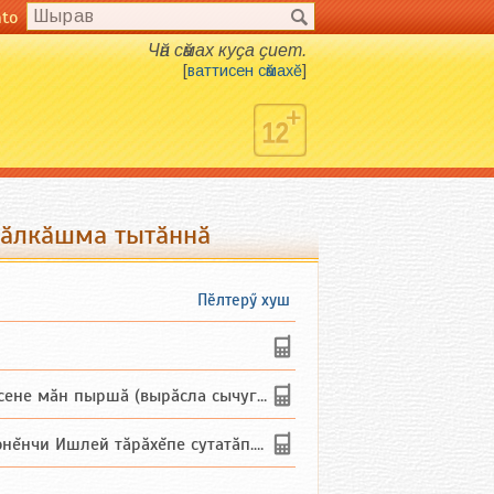
nto
Чӑн сӑмах куҫа ҫиет.
[
ваттисен сӑмахӗ
]
йӑлкӑшма тытӑннӑ
Пӗлтерӳ хуш
не мăн пыршă (вырăсла сычуг) ...
и Ишлей тăрăхĕпе сутатăп. Ха...