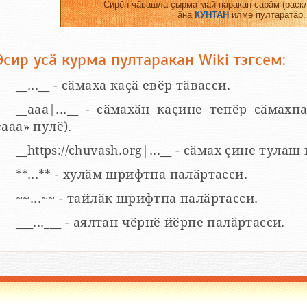
Сирӗн чӑвашла ҫырма май паракан сарӑм (раскл
ӑна
КУНТАН
илме пултаратӑр.
Эсир усӑ курма пултаракан Wiki тэгсем:
__...__ - сӑмаха каҫӑ евӗр тӑвасси.
__aaa|...__ - сӑмахӑн каҫине тепӗр сӑмахпа
«ааа» пулӗ).
__https://chuvash.org|...__ - сӑмах ҫине тулаш
**...** - хулӑм шрифтпа палӑртасси.
~~...~~ - тайлӑк шрифтпа палӑртасси.
___...___ - аялтан чӗрнӗ йӗрпе палӑртасси.