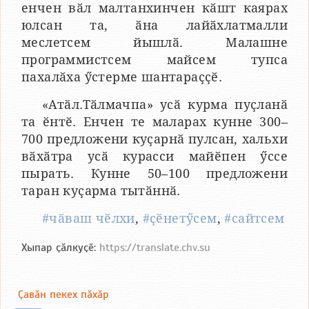
енчен вӑл малтанхинчен кӑшт каярах
юлсан та, ӑна лайӑхлатмалли
меслетсем йышлӑ. Малашне
программистсем майсем тупса
пахалӑха ӳстерме шантараҫҫӗ.
«Атӑл.Тӑлмачпа» усӑ курма пуҫланӑ
та ӗнтӗ. Енчен те маларах кунне 300–
700 предложени куҫарнӑ пулсан, хальхи
вӑхӑтра усӑ курасси майӗпен ӳссе
пырать. Кунне 50–100 предложени
таран куҫарма тытӑннӑ.
#чӑваш чӗлхи
,
#ҫӗнетӳсем
,
#сайтсем
Хыпар ҫӑлкуҫӗ:
https://translate.chv.su
Ҫавӑн пекех пӑхӑр