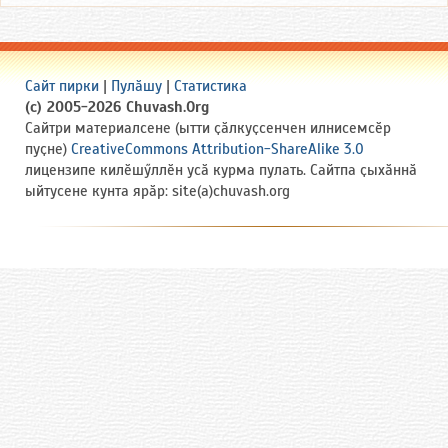
Сайт пирки
|
Пулӑшу
|
Статистика
(c) 2005-2026 Chuvash.Org
Сайтри материалсене (ытти ҫӑлкуҫсенчен илнисемсӗр
пуҫне)
CreativeCommons Attribution-ShareAlike 3.0
лицензипе килӗшӳллӗн усӑ курма пулать. Сайтпа ҫыхӑннӑ
ыйтусене кунта ярӑр: site(a)chuvash.org