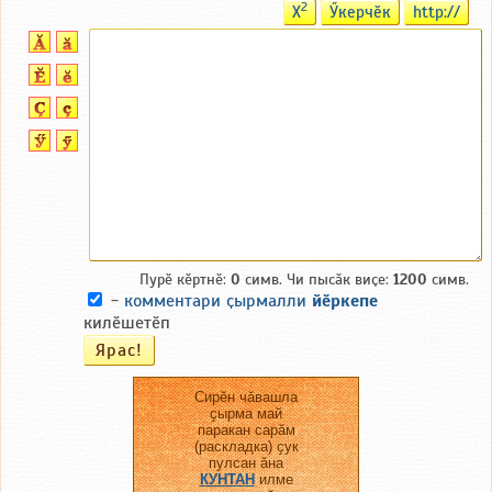
2
X
Ӳкерчӗк
http://
Пурӗ кӗртнӗ:
0
симв. Чи пысӑк виҫе:
1200
симв.
-
комментари ҫырмалли
йӗркепе
килӗшетӗп
Сирӗн чӑвашла
ҫырма май
паракан сарӑм
(раскладка) ҫук
пулсан ӑна
КУНТАН
илме