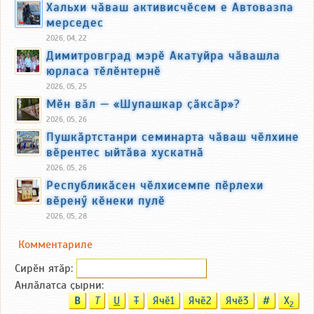
Хальхи чӑваш активисчӗсем е Автовазпа
мерседес
2026, 04, 22
Димитровград мэрӗ Акатуйра чӑвашла
юрласа тӗлӗнтернӗ
2026, 05, 25
Мӗн вӑл — «Шупашкар ҫӑксӑр»?
2026, 05, 26
Пушкӑртстанри семинарта чӑваш чӗлхине
вӗрентес ыйтӑва хускатнӑ
2026, 05, 26
Республикӑсен чӗлхисемпе пӗрлехи
вӗренӳ кӗнеки пулӗ
2026, 05, 28
Комментариле
Сирӗн ятӑp:
Анлӑлатса ҫырни:
B
T
U
T
Ячӗ1
Ячӗ2
Ячӗ3
#
X
2