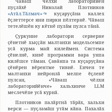
Чӑваш чӗлхи лабораторийӗн
пуҫлӑхӗ Николай Плотников
«Атӑл.Тӑлмач»
куҫаруҫӑна каллех
ӗҫлеттерсе яни пирки пӗлтернӗ. Чӑваш
тетелӗшӗн ку кӗтнӗ пулӑм пулса тӑнӑ.
Ҫуркунне лаборатори серверне
ҫӗнетнӗ хыҫҫӑн малтанхи модельсемпе
усӑ курма май килеймен. Система
ҫӗнелнӗ, кивӗ программи вара унпа
килӗшсе тӑман. Ҫавӑнпа та куҫаруҫӑна
ҫӗнӗрен вӗрентме тивнӗ. Енчен те
малтанхи нейронлӑ мелпе ӗҫленӗ
пулсан, «Чӑваш чӗлхи
лабораторийӗнче» хальхинче LLM
меслечӗпе усӑ курнӑ.
Плотников палӑртнӑ тӑрӑх, хальхи
верси — пуҫламӑш утӑм кӑна. Пахалӑх