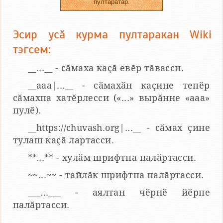
пултаратӑр.
Эсир усӑ курма пултаракан Wiki
тэгсем:
__...__ - сӑмаха каҫӑ евӗр тӑвасси.
__aaa|...__ - сӑмахӑн каҫине тепӗр
сӑмахпа хатӗрлесси («...» вырӑнне «ааа»
пулӗ).
__https://chuvash.org|...__ - сӑмах ҫине
тулаш каҫӑ лартасси.
**...** - хулӑм шрифтпа палӑртасси.
~~...~~ - тайлӑк шрифтпа палӑртасси.
___...___ - аялтан чӗрнӗ йӗрпе
палӑртасси.