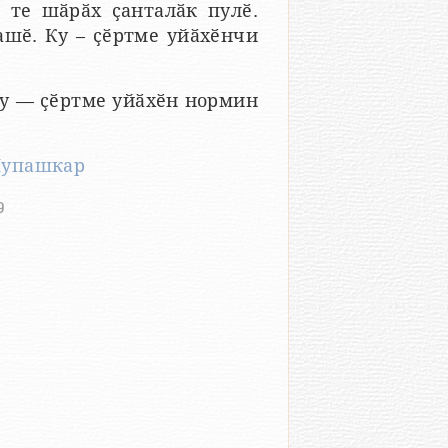
 те шӑрӑх ҫанталӑк пулӗ.
ашӗ. Ку – ҫӗртме уйӑхӗнчи
Ку — ҫӗртме уйӑхӗн нормин
упашкар
9