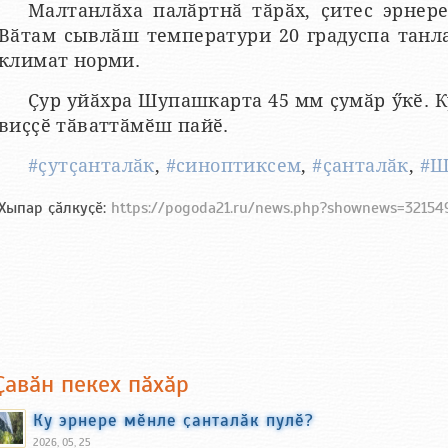
Малтанлӑха палӑртнӑ тӑрӑх, ҫитес эрнере
Вӑтам сывлӑш температури 20 градуспа танл
климат норми.
Ҫур уйӑхра Шупашкарта 45 мм ҫумӑр ӳкӗ. 
виҫҫӗ тӑваттӑмӗш пайӗ.
#ҫутҫанталӑк
,
#синоптиксем
,
#ҫанталӑк
,
#Ш
Хыпар ҫӑлкуҫӗ:
https://pogoda21.ru/news.php?shownews=32154
Ҫавӑн пекех пӑхӑр
Ку эрнере мӗнле ҫанталӑк пулӗ?
2026, 05, 25