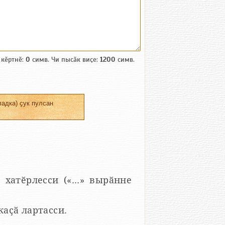
 кӗртнӗ:
0
симв. Чи пысӑк виҫе:
1200
симв.
адка) ҫук пулсан
 хатӗрлесси («...» вырӑнне
 каҫӑ лартасси.