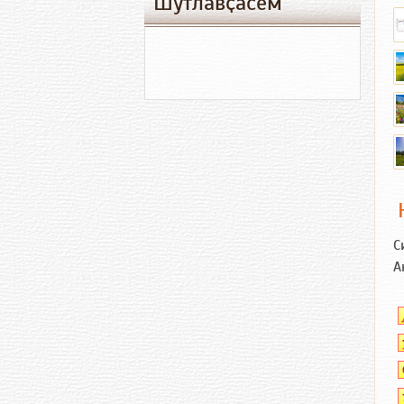
Шутлавҫӑсем
С
А