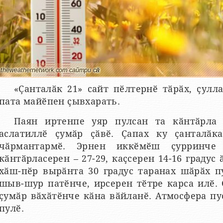
theweathernetwork.com сайтри сӑн
«Ҫанталӑк 21» сайт пӗлтернӗ тӑрӑх, ҫулл
пата майӗпен ҫывхарать.
Паян иртенпе уяр пулсан та кӑнтӑрла
аслатиллӗ ҫумӑр ҫӑвӗ. Ҫапах ку ҫанталӑ
чӑрмантармӗ. Эрнен иккӗмӗш ҫурринче
кӑнтӑрласерен – 27-29, каҫсерен 14-16 градус
хӑш-пӗр вырӑнта 30 градус таранах шӑрӑх п
шыв-шур патӗнче, ирсерен тӗтре карса илӗ. 
ҫумӑр вӑхӑтӗнче кӑна вӑйланӗ. Атмосфера п
пулӗ.