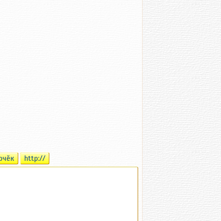
рчӗк
http://