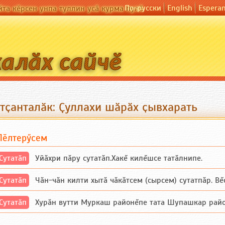
По-русски
English
Espera
йта кӗрсен унпа туллин усӑ курма пулӗ
утҫанталӑк: Ҫуллахи шӑрӑх ҫывхарать
Пӗлтерӳсем
Сутатӑп
Уйăхри пăру сутатăп.Хакĕ килĕшсе татăлнипе.
Сутатӑп
Чăн-чăн килти хытă чăкăтсем (сырсем) сутатпăр. Вĕсе
Сутатӑп
Хурăн вутти Муркаш районĕпе тата Шупашкар районĕнч