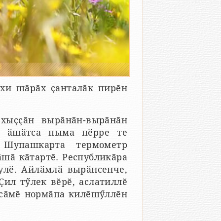
ахи шӑрӑх ҫанталӑк пирӗн
 хыҫҫӑн вырӑнӑн-вырӑнӑн
ка ӑшӑтса пыма пӗрре те
 Шупашкарта термометр
 ӑшӑ кӑтартӗ. Республикӑра
улӗ. Айлӑмлӑ вырӑнсенче,
Ҫил тӳлек вӗрӗ, аслатиллӗ
усӑмӗ нормӑпа килӗшӳллӗн