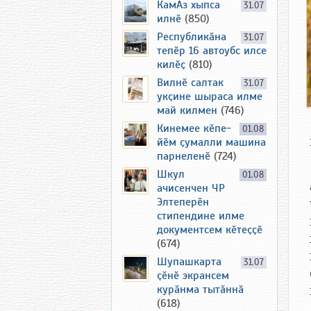
КамАз хыпса
31.07
илнӗ
(850)
Республикӑна
31.07
тепӗр 16 автоубс илсе
килӗҫ
(810)
Вилнӗ салтак
31.07
укҫине шыраса илме
май килмен
(746)
Кинемее кӗпе-
01.08
йӗм ҫумалли машина
парнеленӗ
(724)
Шкул
01.08
ачисенчен ЧР
Элтеперӗн
стипендине илме
документсем кӗтеҫҫӗ
(674)
Шупашкарта
31.07
ҫӗнӗ экрансем
курӑнма тытӑннӑ
(618)