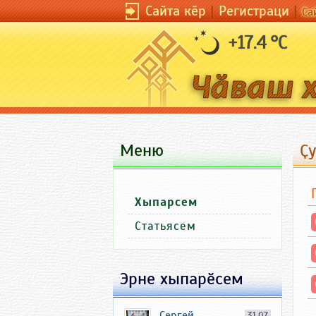
Сайта кӗр
|
Регистраци
|
Са
+17.4 °C
Меню
Ҫ
Хыпарсем
Статьясем
Эрне хыпарӗсем
Сергей