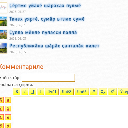
Ҫӗртме уйӑхӗ шӑрӑхах пулмӗ
2026, 05, 27
Тинех уяртӗ, ҫумӑр ытлах ҫумӗ
2026, 06, 01
Ҫулла мӗнле пуласси паллӑ
2026, 06, 03
Республикӑна шӑрӑх ҫанталӑк килет
2026, 06, 05
Комментариле
ирӗн ятӑp:
нлӑлатса ҫырни:
2
B
T
U
T
Ячӗ1
Ячӗ2
Ячӗ3
#
X
X
Ӳке
2