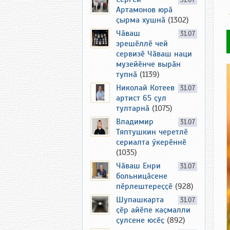
31.07
Артамонов юрӑ
ҫырма хушнӑ
(1302)
Чӑваш
31.07
эрешӗллӗ чей
сервизӗ Чӑваш наци
музейӗнче вырӑн
тупнӑ
(1139)
Николай Котеев
31.07
артист 65 ҫул
тултарнӑ
(1075)
Владимир
31.07
Тяптушкин черетлӗ
сериалта ӳкерӗннӗ
(1035)
Чӑваш Енри
31.07
больницӑсене
пӗрлештереҫҫӗ
(928)
Шупашкарта
31.07
ҫӗр айӗпе каҫмалли
ҫулсене юсӗҫ
(892)