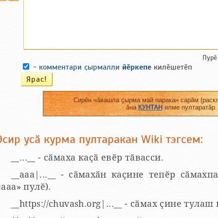
Пурӗ
-
комментари ҫырмалли
йӗркепе
килӗшетӗп
Сирӗн чӑвашла ҫырма май паракан сарӑм (раскл
ӑна
КУНТАН
илме пултаратӑр.
Эсир усӑ курма пултаракан Wiki тэгсем:
__...__ - сӑмаха каҫӑ евӗр тӑвасси.
__aaa|...__ - сӑмахӑн каҫине тепӗр сӑмахпа
«ааа» пулӗ).
__https://chuvash.org|...__ - сӑмах ҫине тулаш