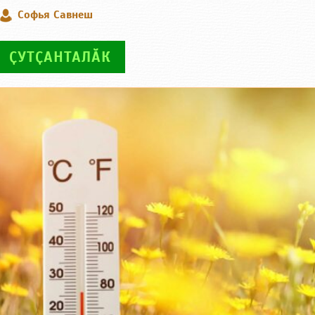
Софья Савнеш
ҪУТҪАНТАЛӐК