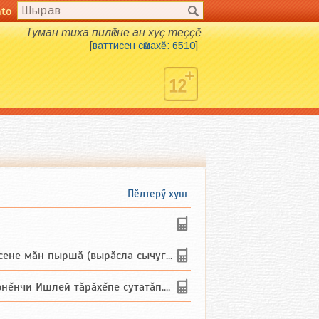
nto
Туман тиха пилӗкне ан хуҫ теҫҫӗ.
[
ваттисен сӑмахӗ: 6510
]
Пӗлтерӳ хуш
не мăн пыршă (вырăсла сычуг) ...
и Ишлей тăрăхĕпе сутатăп. Ха...