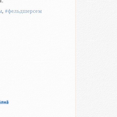
ӑ.
м
,
#фельдшерсем
ӑлнӑ