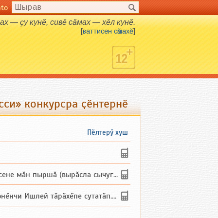
nto
мах — ҫу кунӗ, сивӗ сӑмах — хӗл кунӗ.
[
ваттисен сӑмахӗ
]
си» конкурсра ҫӗнтернӗ
Пӗлтерӳ хуш
не мăн пыршă (вырăсла сычуг) ...
и Ишлей тăрăхĕпе сутатăп. Ха...