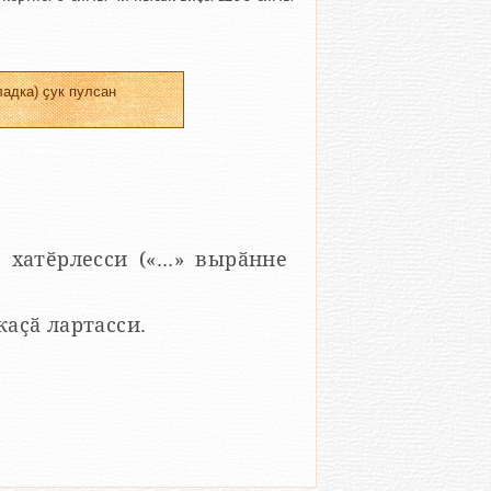
адка) ҫук пулсан
 хатӗрлесси («...» вырӑнне
 каҫӑ лартасси.