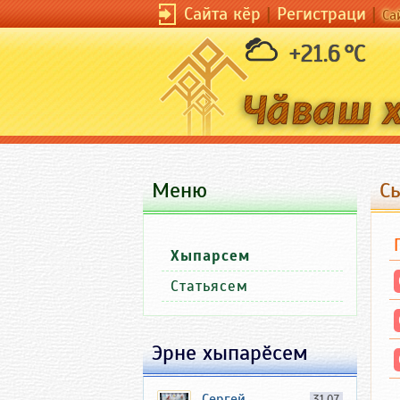
Сайта кӗр
|
Регистраци
|
Са
+21.6 °C
Меню
С
Хыпарсем
Статьясем
Эрне хыпарӗсем
Сергей