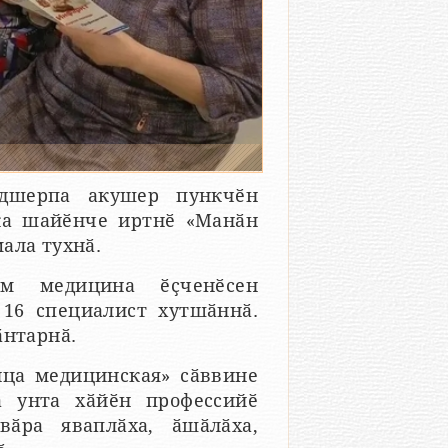
ьдшерпа акушер пункчӗн
ка шайӗнче иртнӗ «Манӑн
ала тухнӑ.
ам медицина ӗҫченӗсен
 16 специалист хутшӑннӑ.
ӑнтарнӑ.
ца медицинская» сӑввине
а унта хӑйӗн профессийӗ
вӑра яваплӑха, ӑшӑлӑха,