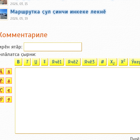
2026, 03, 15
Маршрутка ҫул ҫинчи инкеке лекнӗ
2026, 05, 19
Комментариле
ирӗн ятӑp:
нлӑлатса ҫырни:
2
B
T
U
T
Ячӗ1
Ячӗ2
Ячӗ3
#
X
X
Ӳке
2
Пурӗ