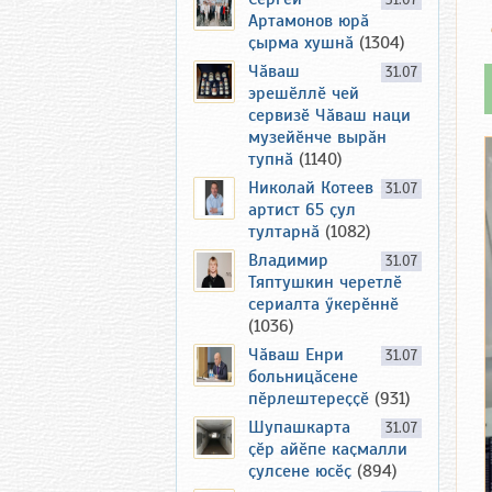
31.07
Артамонов юрӑ
ҫырма хушнӑ
(1304)
Чӑваш
31.07
эрешӗллӗ чей
сервизӗ Чӑваш наци
музейӗнче вырӑн
тупнӑ
(1140)
Николай Котеев
31.07
артист 65 ҫул
тултарнӑ
(1082)
Владимир
31.07
Тяптушкин черетлӗ
сериалта ӳкерӗннӗ
(1036)
Чӑваш Енри
31.07
больницӑсене
пӗрлештереҫҫӗ
(931)
Шупашкарта
31.07
ҫӗр айӗпе каҫмалли
ҫулсене юсӗҫ
(894)