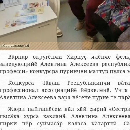
«Контактри» сӑн
Вӑрнар округӗнчи Хирпуҫ ялӗнче фел
заведующийӗ Алевтина Алексеева республи
професси» конкурсра пуринчен маттур пулса м
Конкурса Чӑваш Республикинчи вӑт
профессионал ассоциацийӗ йӗркеленӗ. Унта
Алевтина Алексеева вара вӗсене пурне те пар
Жюри пайташӗсем вӑл хӑй ҫырнӑ «Сестри
пысӑка хурса хакланӑ. Алевтина Алексеев
пирки пӗр суймасӑр каласа кӑтартнӑ. Сӑ