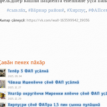
фельдшер кашни пациента ӗненнине уҫса пан
#сывлӑх
,
#Вӑрнар районӗ
,
#Хирпуҫ
,
#ФАПсе
Хыпар ҫӑлкуҫӗ:
https://vk.com/wall-163599942_19036
Ҫавӑн пекех пӑхӑр
Тепӗр 3 ФАП уҫӑлнӑ
2025, 09, 04
Чӑваш Ишекӗнче ҫӗнӗ ФАП уҫӑлнӑ
2025, 12, 27
Улатӑр округӗнчи Миренки ялӗнче ҫӗнӗ ФАП уҫ
2025, 12, 29
Хирпуҫри ҫӗнӗ ФАПра 1,5 пин ҫынна пулӑшнӑ