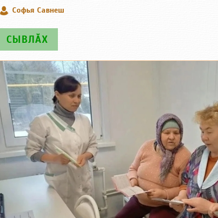
Софья Савнеш
СЫВЛӐХ