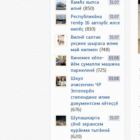
КамАз хыпса
31.07
илнӗ
(850)
Республикӑна
31.07
тепӗр 16 автоубс илсе
килӗҫ
(810)
Вилнӗ салтак
31.07
укҫине шыраса илме
май килмен
(748)
Кинемее кӗпе-
01.08
йӗм ҫумалли машина
парнеленӗ
(725)
Шкул
01.08
ачисенчен ЧР
Элтеперӗн
стипендине илме
документсем кӗтеҫҫӗ
(676)
Шупашкарта
31.07
ҫӗнӗ экрансем
курӑнма тытӑннӑ
(620)