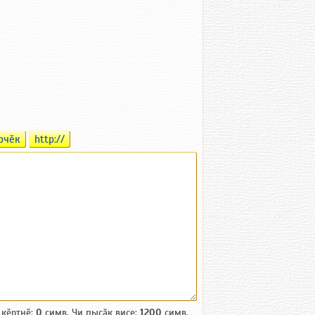
рчӗк
http://
 кӗртнӗ:
0
симв. Чи пысӑк виҫе:
1200
симв.