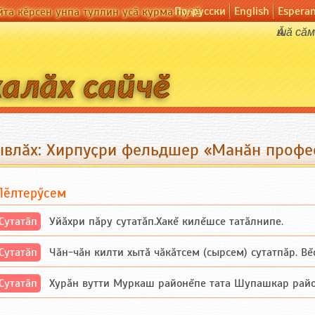
По-русски
English
Espera
йта кӗрсен унпа туллин усӑ курма пулӗ
Ӑшӑ сӑ
ывлӑх: Хирпуҫри фельдшер «Манӑн профес
Пӗлтерӳсем
Сутатӑп
Уйăхри пăру сутатăп.Хакĕ килĕшсе татăлнипе.
Сутатӑп
Чăн-чăн килти хытă чăкăтсем (сырсем) сутатпăр. Вĕсе
Сутатӑп
Хурăн вутти Муркаш районĕпе тата Шупашкар районĕнч