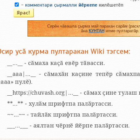
-
комментари ҫырмалли
йӗркепе
килӗшетӗп
Сирӗн чӑвашла ҫырма май паракан сарӑм (раскл
ӑна
КУНТАН
илме пултаратӑр.
Эсир усӑ курма пултаракан Wiki тэгсем:
__...__ - сӑмаха каҫӑ евӗр тӑвасси.
__aaa|...__ - сӑмахӑн каҫине тепӗр сӑмахпа
«ааа» пулӗ).
__https://chuvash.org|...__ - сӑмах ҫине тулаш
**...** - хулӑм шрифтпа палӑртасси.
~~...~~ - тайлӑк шрифтпа палӑртасси.
___...___ - аялтан чӗрнӗ йӗрпе палӑртасси.