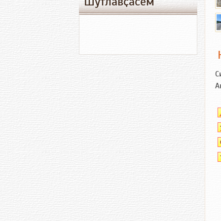
Шутлавҫӑсем
С
А