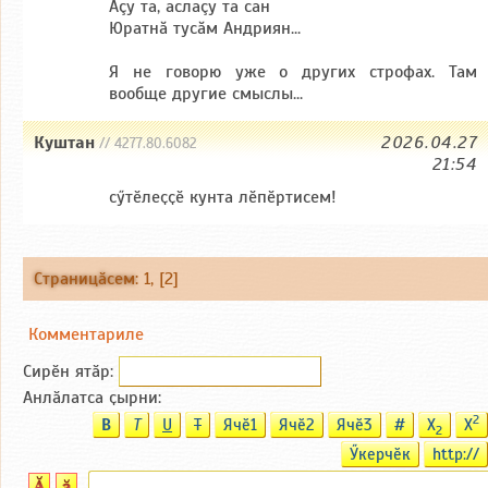
Аçу та, аслаçу та сан
Юратнă тусăм Андриян...
Я не говорю уже о других строфах. Там
вообще другие смыслы...
Куштан
2026.04.27
// 4277.80.6082
21:54
сӳтӗлеҫҫӗ кунта лӗпӗртисем!
Страницӑсем
:
1
, [2]
Комментариле
Сирӗн ятӑp:
Анлӑлатса ҫырни:
2
B
T
U
T
Ячӗ1
Ячӗ2
Ячӗ3
#
X
X
2
Ӳкерчӗк
http://