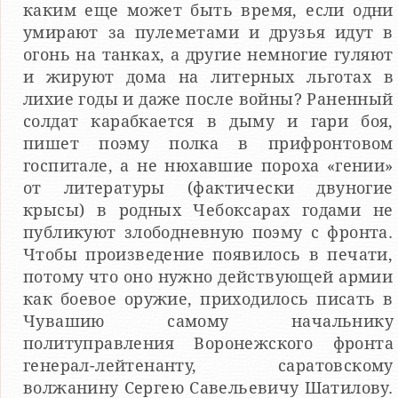
каким еще может быть время, если одни
умирают за пулеметами и друзья идут в
огонь на танках, а другие немногие гуляют
и жируют дома на литерных льготах в
лихие годы и даже после войны? Раненный
солдат карабкается в дыму и гари боя,
пишет поэму полка в прифронтовом
госпитале, а не нюхавшие пороха «гении»
от литературы (фактически двуногие
крысы) в родных Чебоксарах годами не
публикуют злободневную поэму с фронта.
Чтобы произведение появилось в печати,
потому что оно нужно действующей армии
как боевое оружие, приходилось писать в
Чувашию самому начальнику
политуправления Воронежского фронта
генерал-лейтенанту, саратовскому
волжанину Сергею Савельевичу Шатилову.