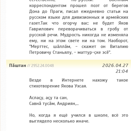
корреспондентом прошел поэт от берегов
Дона до Праги, писал ежедневно статьи на
русском языке для дивизионных и армейских
газет.Так что огорчу вас: не будет Яков
Гаврилович переворачиваться в гробу от
русской речи. Мудрость никогда не изменяла
ему, ни на этом свете ни на том. Наоборот,
"Мерттес, шӑллӑм, - скажет он Виталию
Петровичу Станьялу, - маттур-ҫке эсӗ".
Пăштан
2026.04.27
// 2952.24.0048
21:04
Bезде в Интернете нахожу такое
стихотворение Якова Ухсая.
Аслаçу, аçу та сан,
Савнă тусăм, Андриян,...
Но, когда я ещё учился в школе, всё это
выглядело несколько иначе.