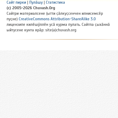
Сайт пирки
|
Пулӑшу
|
Статистика
(c) 2005-2026 Chuvash.Org
Сайтри материалсене (ытти ҫӑлкуҫсенчен илнисемсӗр
пуҫне)
CreativeCommons Attribution-ShareAlike 3.0
лицензипе килӗшӳллӗн усӑ курма пулать. Сайтпа ҫыхӑннӑ
ыйтусене кунта ярӑр: site(a)chuvash.org