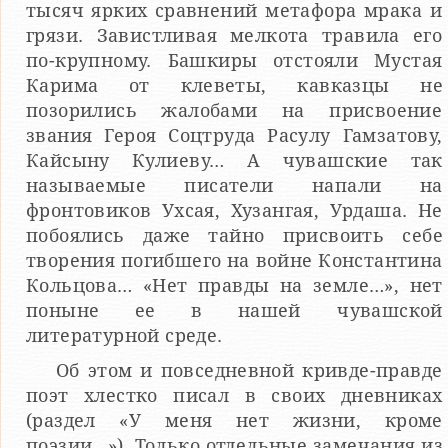
тысяч ярких сравнений метафора мрака и
грязи. Завистливая мелкота травила его
по-крупному. Башкиры отстояли Мустая
Карима от клеветы, кавказцы не
позорились жалобами на присвоение
звания Героя Соцтруда Расулу Гамзатову,
Кайсыну Кулиеву… А чувашские так
называемые писатели напали на
фронтовиков Ухсая, Хузангая, Урдаша. Не
побоялись даже тайно присвоить себе
творения погибшего на войне Константина
Кольцова… «Нет правды на земле…», нет
поныне ее в нашей чувашской
литературной среде.
Об этом и повседневной кривде-правде
поэт хлестко писал в своих дневниках
(раздел «У меня нет жизни, кроме
поэзии…»). Только отдельные замечания из