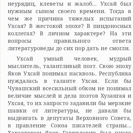
неурядиц, клеветы и жалоб… Ухсай был
нужным сыном своего времени. Тогда в
чем же причина тяжелых испытаний
Ухсая? В жестокой эпохе? В пиндоносных
коллегах? В личном характере? На эти
вопросы правильного ответа
литературоведы до сих пор дать не смогли.
Ухсай умный человек, мудрый
мыслитель, талантливый поэт. Свою эпоху
Яков Ухсай понимал насквозь. Республика
нуждалась в таланте Ухсая. Если бы
Чувашский всесильный обком не понимал
величие мыслей и дела поэтов Хузангая и
Ухсая, то их запросто задавили бы мерзкие
шавки от литературы, не давали бы
выдвигать в депутаты Верховного Совета,
в правление Союза писателей страны…
Характером Яков Гаврилович был чисто