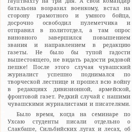
гауптвахту на три дня. А свой командир
батальона возразил военкому, встал на
сторону грамотного и умного бойца,
досрочно освободил пулеметчика и
отправил в политотдел, а там опрос
виновного завершился повышением
звания и направлением в редакцию
газеты. Не было бы тупой гадости
вышестоящего, не видать радости рядовой
пешке! После этого случая чувашский
журналист успешно поднимался по
творческой лестнице и прошел всю войну
в редакциях дивизионной, армейской,
фронтовой газет. Редкий случай с нашими
чувашскими журналистами и писателями.
Было время, когда на семинаре по
Ухсаю студенты писали отдельно о
Слакбаше, Сильбийских лугах и лесах, об