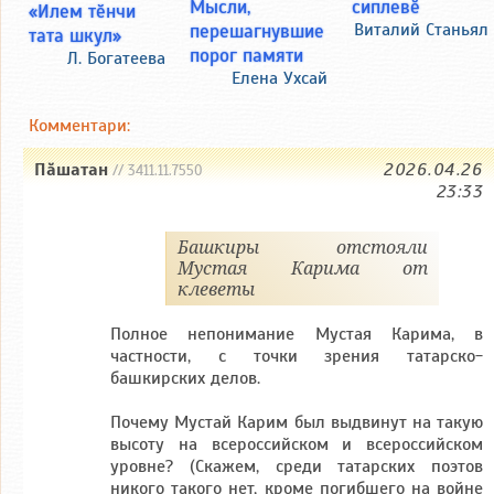
Мысли,
сиплевӗ
«Илем тӗнчи
перешагнувшие
Виталий Станьял
тата шкул»
порог памяти
Л. Богатеева
Елена Ухсай
Комментари:
Пăшатан
2026.04.26
// 3411.11.7550
23:33
Башкиры отстояли
Мустая Карима от
клеветы
Полное непонимание Мустая Карима, в
частности, с точки зрения татарско-
башкирских делов.
Почему Мустай Карим был выдвинут на такую
высоту на всероссийском и всероссийском
уровне? (Скажем, среди татарских поэтов
никого такого нет, кроме погибшего на войне