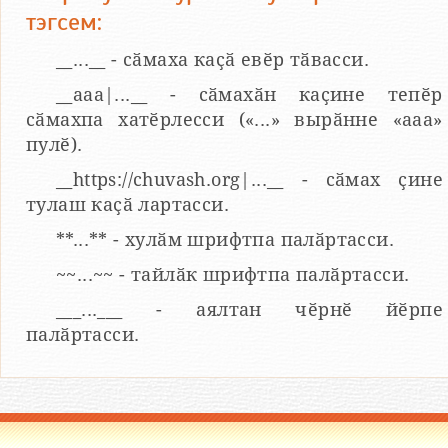
тэгсем:
__...__ - сӑмаха каҫӑ евӗр тӑвасси.
__aaa|...__ - сӑмахӑн каҫине тепӗр
сӑмахпа хатӗрлесси («...» вырӑнне «ааа»
пулӗ).
__https://chuvash.org|...__ - сӑмах ҫине
тулаш каҫӑ лартасси.
**...** - хулӑм шрифтпа палӑртасси.
~~...~~ - тайлӑк шрифтпа палӑртасси.
___...___ - аялтан чӗрнӗ йӗрпе
палӑртасси.