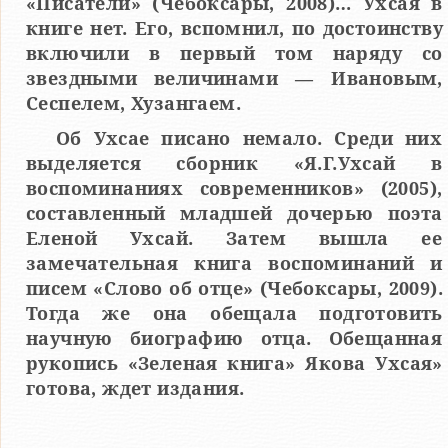
«Писатели» (Чебоксары, 2008)… Ухсая в
книге нет. Его, вспомнил, по достоинству
включили в первый том наряду со
звездными величинами — Ивановым,
Сеспелем, Хузангаем.
Об Ухсае писано немало. Среди них
выделяется сборник «Я.Г.Ухсай в
воспоминаниях современников» (2005),
составленный младшей дочерью поэта
Еленой Ухсай. Затем вышла ее
замечательная книга воспоминаний и
писем «Слово об отце» (Чебоксары, 2009).
Тогда же она обещала подготовить
научную биографию отца. Обещанная
рукопись «Зеленая книга» Якова Ухсая»
готова, ждет издания.