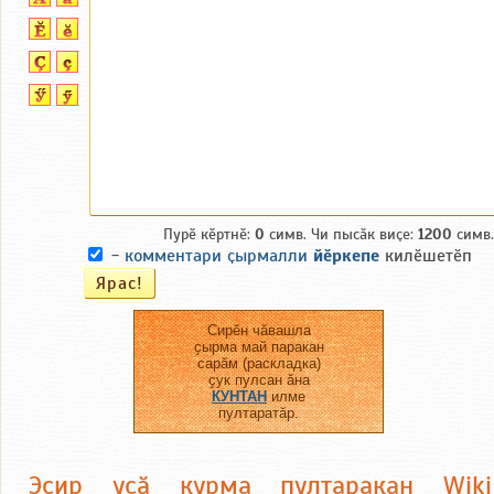
Пурӗ кӗртнӗ:
0
симв. Чи пысӑк виҫе:
1200
симв.
-
комментари ҫырмалли
йӗркепе
килӗшетӗп
Сирӗн чӑвашла
ҫырма май паракан
сарӑм (раскладка)
ҫук пулсан ӑна
КУНТАН
илме
пултаратӑр.
Эсир усӑ курма пултаракан Wiki