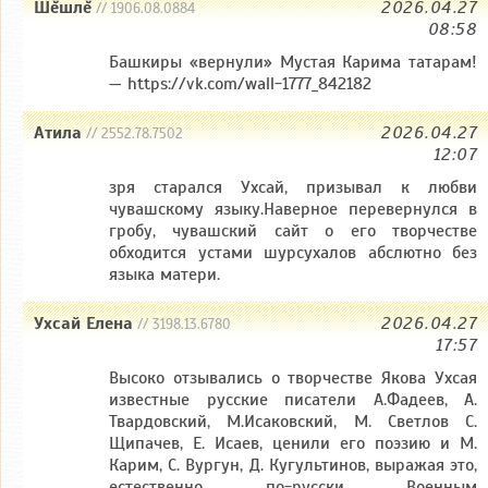
Шĕшлĕ
2026.04.27
// 1906.08.0884
08:58
Башкиры «вернули» Мустая Карима татарам!
— https://vk.com/wall-1777_842182
Атила
2026.04.27
// 2552.78.7502
12:07
зря старался Ухсай, призывал к любви
чувашскому языку.Наверное перевернулся в
гробу, чувашский сайт о его творчестве
обходится устами шурсухалов абслютно без
языка матери.
Ухсай Елена
2026.04.27
// 3198.13.6780
17:57
Высоко отзывались о творчестве Якова Ухсая
известные русские писатели А.Фадеев, А.
Твардовский, М.Исаковский, М. Светлов С.
Щипачев, Е. Исаев, ценили его поэзию и М.
Карим, С. Вургун, Д. Кугультинов, выражая это,
естественно, по-русски. Военным