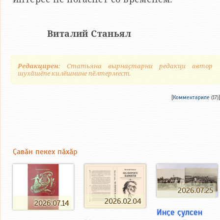
Виталий Станьял
Редакцирен
: Статьяна вырнаҫтарни редакци автор
шухӑшӗпе килӗшнине пӗлтермест.
[
Комментариле
(17)]
Ҫавӑн пекех пӑхӑр
2026.07.25
2026.02.04
2026.07.14
Инҫе ҫулсен