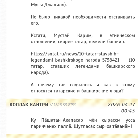
Мусы Джалиля).
Не было никакой необходимости отстаиваать
его.
Кстати, Мустай Карим, в этническом
отношении, скорее татар, нежели башкир.
https://sntat.ru/news/10-tatar-stavshih-
legendami-bashkirskogo-naroda-5738421 (10
татар, ставших легендами башкирского
народа).
А почему так случалось и как к этому
относятся татарские и башкирские люди?
КОПЛАК КАНТРИ
2026.04.27
// 1828.33.8799
00:45
Ку Пӑшатан-Акапасар мён ҫырассм уҫса
паричченех паллӑ. Щутласах ҫыр-ха,тӑванӑм!