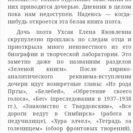
них приводятся дочерью. Дневник в целом
пока нам недоступен. Надеюсь — когда-
нибудь откроется эта белая книга поэта.
Дочь поэта Ухсая Елена Яковлевна
скрупулезно прошлась по следам отца и
приоткрыла много неизвестного из его
биографии и творческой лаборатории. Это
заметно даже по названиям разделов
«Зеленой книги». После лирико-
аналитического реквиема-вступления
дочери идут конкретные главы: «Из рода
Прты», «Белебей», «Обретение своего
голоса», «Бег» (преследования в 1937–1938
гг.), «Знакомство с Твардовским», «Все
дороги ведут в Симбирск» (работа в
педучилище), «Хура элчел», «Тетрадь за
голенищем» (обзор фронтовых творений),