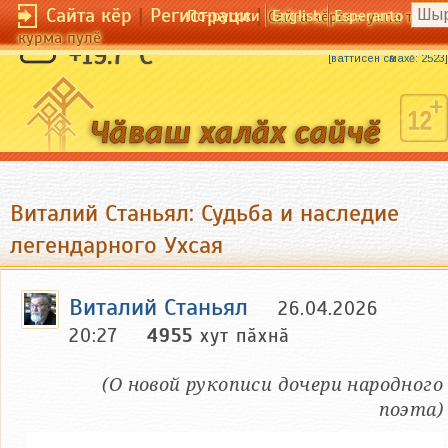
Сайта кӗр
|
Регистраци
|
По-русски
English
Esperanto
Сайта кӗрсен унпа тулли
курма пулӗ
Ҫӑхан куҫне ҫӑхан сӑхмасть.
+19.7 °C
[
ваттисен сӑмахӗ: 2523
]
Виталий Станьял: Судьба и наследие
легендарного Ухсая
Виталий Станьял
26.04.2026
20:27
4955
хут пӑхнӑ
(О новой рукописи дочери народного
поэта)