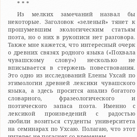
* * *
Из мелких замечаний назвал бы
некоторые. Заголовок «зеленый» тянет к
прошумевшим экологическим статьям
поэта, но о них в рукописи нет разговора.
Также мне кажется, что интересный очерк
о древних связях родного языка («Похвала
чувашскому слову») несколько не
вписывается в стержень повествования.
Это одно из исследований Елены Ухсай по
этимологии древней лексики чувашского
языка, а здесь просится анализ богатого
словарного, фразеологического и
поэтического запаса поэта. Именно с
лексикой произведений с радостью
любили возиться студенты университета
на семинарах по Ухсаю. Полагаю, что этот
интерес не погаснет со временем.