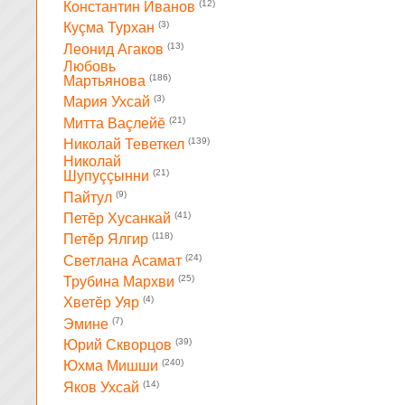
(12)
Константин Иванов
(3)
Куçма Турхан
(13)
Леонид Агаков
Любовь
(186)
Мартьянова
(3)
Мария Ухсай
(21)
Митта Ваçлейĕ
(139)
Николай Теветкел
Николай
(21)
Шупуççынни
(9)
Пайтул
(41)
Петĕр Хусанкай
(118)
Петĕр Ялгир
(24)
Светлана Асамат
(25)
Трубина Мархви
(4)
Хветĕр Уяр
(7)
Эмине
(39)
Юрий Скворцов
(240)
Юхма Мишши
(14)
Яков Ухсай