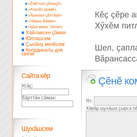
■
«Ĕмĕтсен çăлкуçĕ»
■
«Ачалăх урамĕ»
Кĕç çĕре а
■
«Ăраскал çăлтăрĕ»
■
«Чăваш йăмри»
Хӳхĕм пит
■
«Шан мана, тĕнче!»
■
Хайлавсен çăмхи
■
Юлташсем
■
Çыхăну мелĕсем
Шел, çапл
■
Координаты для
связи
Вăрансасс
Сайта кĕр
Çĕнĕ ко
Усăç:
Вăрттăн сăмах:
Ят:
Хăвăр шухăша çырса пĕ
Шухăшсем