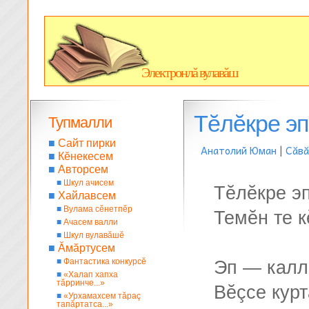
Электронлă вулавăш
Тĕлĕкре эп
Тупмалли
■
Сайт пирки
Анатолий Юман
|
Сăвă
■
Кĕнекесем
■
Авторсем
■
Шкул ачисем
Тĕлĕкре эп
■
Хайлавсем
■
Вулама сĕнетпĕр
Темĕн те к
■
Ачасем валли
■
Шкул вулавăшĕ
■
Ăмăртусем
■
Фантастика конкурсĕ
Эп — калле
■
«Халап хапха
тăрринче...»
Вĕçсе курт
■
«Урхамахсем тăраç
тапăртатса...»