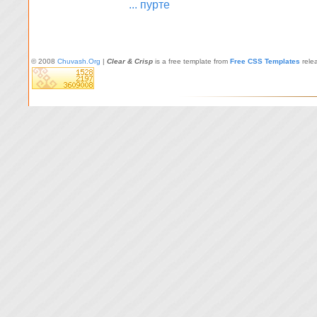
... пурте
© 2008
Chuvash.Org
|
Clear & Crisp
is a free template from
Free CSS Templates
rele