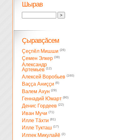
Шырав
Çыравçăсем
(26)
Çеçпĕл Мишши
(38)
Çемен Элкер
Александр
(12)
Артемьев
(160)
Алексей Воробьев
(6)
Ваççа Аниççи
(29)
Валем Ахун
(90)
Геннадий Юмарт
(22)
Денис Гордеев
(71)
Иван Мучи
(81)
Илле Тăхти
(17)
Илле Тукташ
(2)
Илпек Микулайĕ