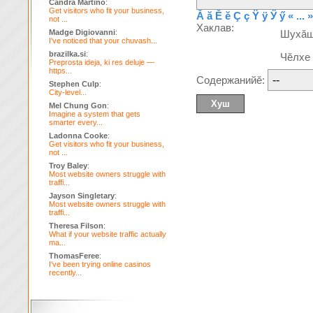
Candra Martino
:
Get visitors who fit your business,
Ă
ă
Ĕ
ĕ
Ç
ç
Ÿ
ÿ
Ӳ
ӳ
« ... »
not ...
Хаклав:
Madge Digiovanni
:
Шухă
I've noticed that your chuvash...
brazilka.si
:
Чĕлхе
Preprosta ideja, ki res deluje —
https...
Содержанийĕ:
Stephen Culp
:
City-level...
Mel Chung Gon
:
Imagine a system that gets
smarter every...
Ladonna Cooke
:
Get visitors who fit your business,
not ...
Troy Baley
:
Most website owners struggle with
traffi...
Jayson Singletary
:
Most website owners struggle with
traffi...
Theresa Filson
:
What if your website traffic actually
ma...
ThomasFeree
:
I've been trying online casinos
recently...