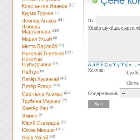
Çĕнĕ ко
(12)
Константин Иванов
(3)
Куçма Турхан
(13)
Ят:
Леонид Агаков
Любовь
Хăвăр шухăша çырса пĕ
(186)
Мартьянова
(3)
Мария Ухсай
(21)
Митта Ваçлейĕ
(139)
Николай Теветкел
Николай
(21)
Ă
ă
Ĕ
ĕ
Ç
ç
Ÿ
ÿ
Ӳ
ӳ
« ... »
Шупуççынни
Хаклав:
(9)
Пайтул
Шухă
(41)
Петĕр Хусанкай
Чĕлхе
(118)
Петĕр Ялгир
Содержанийĕ:
(24)
Светлана Асамат
(25)
Трубина Мархви
(4)
Хветĕр Уяр
(7)
Эмине
(39)
Юрий Скворцов
(240)
Юхма Мишши
(14)
Яков Ухсай