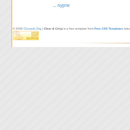
... пурте
© 2008
Chuvash.Org
|
Clear & Crisp
is a free template from
Free CSS Templates
rele