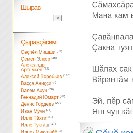
Сăмахсăра
Шырав
Мана кам в
Çавăнпала 
Çыравçăсем
Çакна туятă
(26)
Çеçпĕл Мишши
(38)
Çемен Элкер
Александр
Шăпах çак
(12)
Артемьев
(160)
Алексей Воробьев
Вăрантăм к
(6)
Ваççа Аниççи
(29)
Валем Ахун
(90)
Геннадий Юмарт
Эй, пĕр с
(22)
Денис Гордеев
Яш чун кăн
(71)
Иван Мучи
(81)
Илле Тăхти
(17)
Илле Тукташ
(2)
Илпек Микулайĕ