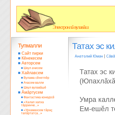
Электронлă вулавăш
Татах эс ки
Тупмалли
■
Сайт пирки
Анатолий Юман
|
Сăвă
■
Кĕнекесем
■
Авторсем
■
Шкул ачисем
Татах эс к
■
Хайлавсем
■
Вулама сĕнетпĕр
(Юпахлăхă
■
Ачасем валли
■
Шкул вулавăшĕ
■
Ăмăртусем
■
Фантастика конкурсĕ
Умра калл
■
«Халап хапха
тăрринче...»
Ем-ешĕл те
■
«Урхамахсем тăраç
тапăртатса...»