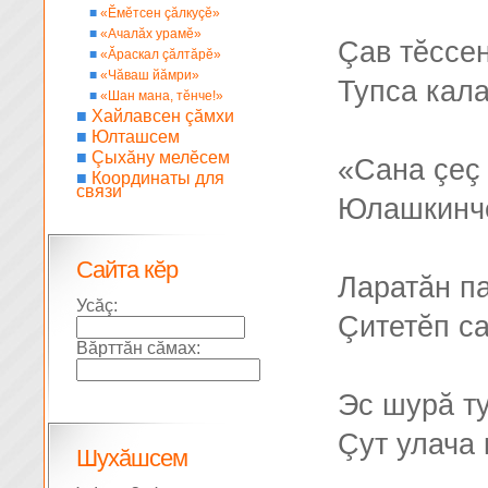
■
«Ĕмĕтсен çăлкуçĕ»
■
«Ачалăх урамĕ»
Çав тĕссе
■
«Ăраскал çăлтăрĕ»
■
«Чăваш йăмри»
Тупса кал
■
«Шан мана, тĕнче!»
■
Хайлавсен çăмхи
■
Юлташсем
■
Çыхăну мелĕсем
«Сана çеç 
■
Координаты для
связи
Юлашкинче
Сайта кĕр
Ларатăн п
Усăç:
Çитетĕп са
Вăрттăн сăмах:
Эс шурă ту
Çут улача 
Шухăшсем