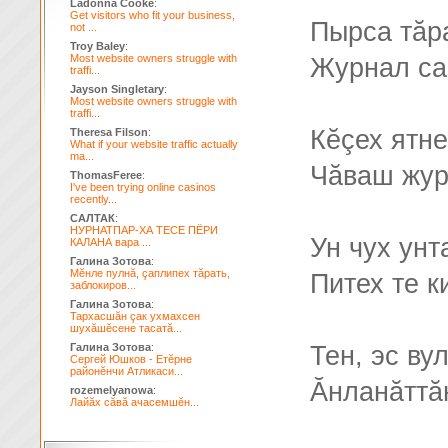
Ladonna Cooke
:
Get visitors who fit your business,
Пырса тăр
not ...
Troy Baley
:
Most website owners struggle with
Журнал са
traffi...
Jayson Singletary
:
Most website owners struggle with
traffi...
Кĕçех ятне
Theresa Filson
:
What if your website traffic actually
ma...
Чăваш жур
ThomasFeree
:
I've been trying online casinos
recently...
САЛТАК
:
НУРНАТПАР-ХА ТЕСЕ ПЁРИ
Ун чух унт
КАЛАНА вара ...
Галина Зотова
:
Мĕнле пулнă, çаплипех тăрать,
Питех те к
заблокиров...
Галина Зотова
:
Тархасшăн çак ухмахсен
шухăшĕсене тасатă...
Галина Зотова
:
Тен, эс ву
Сергей Юшков - Етĕрне
районĕнчи Атликаси...
Ăнланăттăн
rozemelyanowa
:
Лайăх сăвă ачасемшĕн...