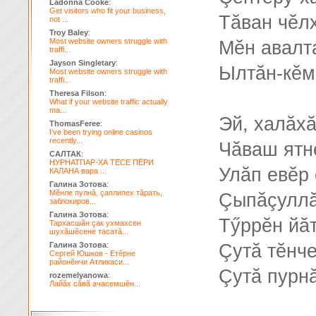
Ladonna Cooke
:
Get visitors who fit your business,
Тăван чĕл
not ...
Troy Baley
:
Most website owners struggle with
Мĕн авалт
traffi...
Jayson Singletary
:
Ылтăн-кĕм
Most website owners struggle with
traffi...
Theresa Filson
:
What if your website traffic actually
ma...
Эй, халăх
ThomasFeree
:
I've been trying online casinos
recently...
Чăваш ятн
САЛТАК
:
НУРНАТПАР-ХА ТЕСЕ ПЁРИ
Улăп евĕр
КАЛАНА вара ...
Галина Зотова
:
Мĕнле пулнă, çаплипех тăрать,
Çыпăçуллă
заблокиров...
Галина Зотова
:
Тӳррĕн йăт
Тархасшăн çак ухмахсен
шухăшĕсене тасатă...
Галина Зотова
:
Çутă тĕнч
Сергей Юшков - Етĕрне
районĕнчи Атликаси...
Çутă пурнă
rozemelyanowa
:
Лайăх сăвă ачасемшĕн...