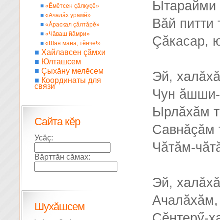
Ытарайми 
■
«Ĕмĕтсен çăлкуçĕ»
■
«Ачалăх урамĕ»
Вăй питти
■
«Ăраскал çăлтăрĕ»
■
«Чăваш йăмри»
Çăкасар, 
■
«Шан мана, тĕнче!»
■
Хайлавсен çăмхи
■
Юлташсем
■
Çыхăну мелĕсем
Эй, халăх
■
Координаты для
связи
Чун ăшши-
Ырлăхăм т
Сайта кĕр
Савнăçăм 
Усăç:
Чăтăм-чăт
Вăрттăн сăмах:
Эй, халăх
Ачалăхăм,
Шухăшсем
Çĕнтерӳ-х