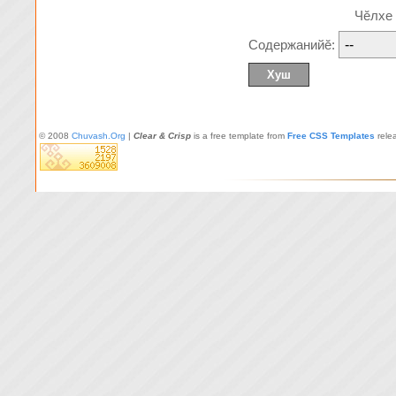
Чĕлхе
Содержанийĕ:
© 2008
Chuvash.Org
|
Clear & Crisp
is a free template from
Free CSS Templates
rele