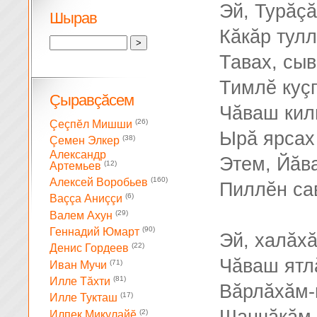
Эй, Турăç
Шырав
Кăкăр тул
Тавах, сыв
Тимлĕ куçп
Çыравçăсем
Чăваш кил
(26)
Çеçпĕл Мишши
Ырă ярсах
(38)
Çемен Элкер
Александр
Этем, Йăв
(12)
Артемьев
(160)
Алексей Воробьев
Пиллĕн са
(6)
Ваççа Аниççи
(29)
Валем Ахун
(90)
Геннадий Юмарт
Эй, халăх
(22)
Денис Гордеев
Чăваш ятл
(71)
Иван Мучи
(81)
Илле Тăхти
Вăрлăхăм-
(17)
Илле Тукташ
(2)
Илпек Микулайĕ