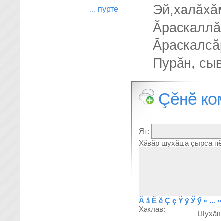
Эй,халăхă
... пурте
Ăраскаллă
Ăраскалсă
Пурăн, сы
Çĕнĕ ко
Ят:
Хăвăр шухăша çырса пĕ
Ă
ă
Ĕ
ĕ
Ç
ç
Ÿ
ÿ
Ӳ
ӳ
« ... »
Хаклав:
Шухă