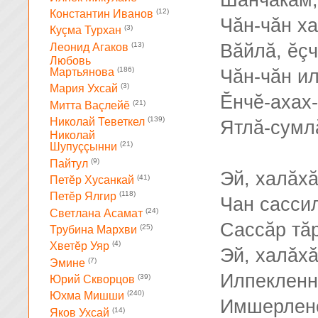
Шанчăкăм,
(12)
Константин Иванов
Чăн-чăн ха
(3)
Куçма Турхан
(13)
Вăйлă, ĕç
Леонид Агаков
Любовь
(186)
Чăн-чăн ил
Мартьянова
(3)
Мария Ухсай
Ĕнчĕ-ахах
(21)
Митта Ваçлейĕ
(139)
Николай Теветкел
Ятлă-сумл
Николай
(21)
Шупуççынни
(9)
Пайтул
Эй, халăх
(41)
Петĕр Хусанкай
(118)
Петĕр Ялгир
Чан сасси
(24)
Светлана Асамат
Сассăр тă
(25)
Трубина Мархви
(4)
Хветĕр Уяр
Эй, халăх
(7)
Эмине
Илпекленн
(39)
Юрий Скворцов
(240)
Юхма Мишши
Имшерленс
(14)
Яков Ухсай