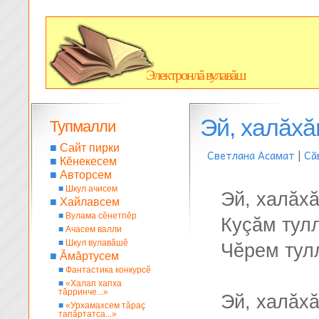
Электронлă вулавăш
Эй, халăх
Тупмалли
■
Сайт пирки
Светлана Асамат
|
Сă
■
Кĕнекесем
■
Авторсем
■
Шкул ачисем
Эй, халăх
■
Хайлавсем
■
Вулама сĕнетпĕр
Куçăм тул
■
Ачасем валли
■
Шкул вулавăшĕ
Чĕрем тул
■
Ăмăртусем
■
Фантастика конкурсĕ
■
«Халап хапха
тăрринче...»
Эй, халăх
■
«Урхамахсем тăраç
тапăртатса...»