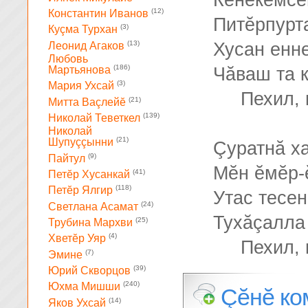
Кĕнекемсе
(12)
Константин Иванов
Питĕрпурт
(3)
Куçма Турхан
(13)
Хусан енне
Леонид Агаков
Любовь
(186)
Чăваш та к
Мартьянова
(3)
Мария Ухсай
Пехил, 
(21)
Митта Ваçлейĕ
(139)
Николай Теветкел
Николай
(21)
Шупуççынни
Çуратнă х
(9)
Пайтул
Мĕн ĕмĕр-
(41)
Петĕр Хусанкай
(118)
Петĕр Ялгир
Утас тесе
(24)
Светлана Асамат
Тухăçалла
(25)
Трубина Мархви
(4)
Хветĕр Уяр
Пехил, 
(7)
Эмине
(39)
Юрий Скворцов
(240)
Юхма Мишши
Çĕнĕ ко
(14)
Яков Ухсай