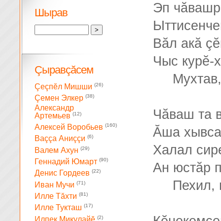
Эп чăвашр
Шырав
Ыттисенче
Вăл акă çĕ
Чыс курĕ-х
Çыравçăсем
Мухтав,
(26)
Çеçпĕл Мишши
(38)
Çемен Элкер
Александр
Чăваш та 
(12)
Артемьев
(160)
Алексей Воробьев
Ăша хывса
(6)
Ваççа Аниççи
Халал сире
(29)
Валем Ахун
(90)
Геннадий Юмарт
Ан юстăр 
(22)
Денис Гордеев
Пехил, 
(71)
Иван Мучи
(81)
Илле Тăхти
(17)
Илле Тукташ
(2)
Илпек Микулайĕ