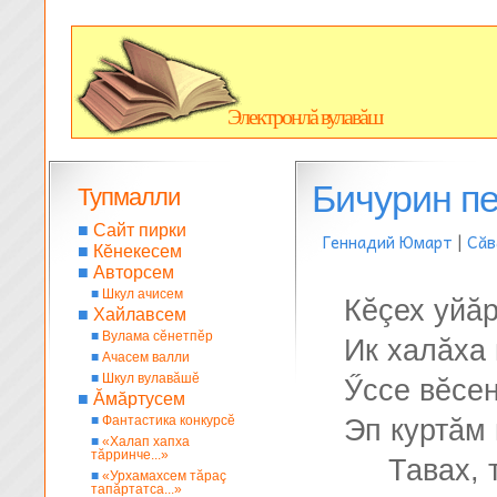
Электронлă вулавăш
Бичурин п
Тупмалли
■
Сайт пирки
Геннадий Юмарт
|
Сăв
■
Кĕнекесем
■
Авторсем
■
Шкул ачисем
Кĕçех уйăр
■
Хайлавсем
■
Вулама сĕнетпĕр
Ик халăха 
■
Ачасем валли
■
Шкул вулавăшĕ
Ӳссе вĕсен
■
Ăмăртусем
■
Фантастика конкурсĕ
Эп куртăм
■
«Халап хапха
тăрринче...»
Тавах, 
■
«Урхамахсем тăраç
тапăртатса...»