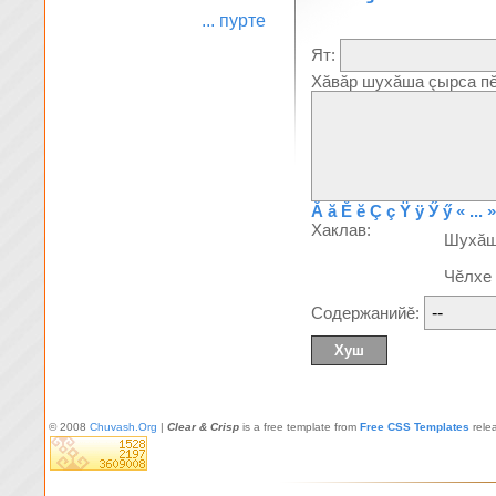
... пурте
Ят:
Хăвăр шухăша çырса пĕ
Ă
ă
Ĕ
ĕ
Ç
ç
Ÿ
ÿ
Ӳ
ӳ
« ... »
Хаклав:
Шухă
Чĕлхе
Содержанийĕ:
© 2008
Chuvash.Org
|
Clear & Crisp
is a free template from
Free CSS Templates
rele