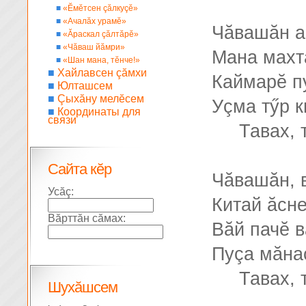
■
«Ĕмĕтсен çăлкуçĕ»
■
«Ачалăх урамĕ»
Чăвашăн а
■
«Ăраскал çăлтăрĕ»
■
«Чăваш йăмри»
Мана махт
■
«Шан мана, тĕнче!»
■
Хайлавсен çăмхи
Каймарĕ п
■
Юлташсем
■
Çыхăну мелĕсем
Уçма тӳр к
■
Координаты для
связи
Тавах, 
Сайта кĕр
Чăвашăн, 
Усăç:
Китай ăсн
Вăрттăн сăмах:
Вăй пачĕ 
Пуçа мăна
Тавах, 
Шухăшсем