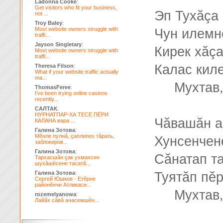
Ladonna Cooke
:
Get visitors who fit your business,
Эп Тухăçа 
not ...
Troy Baley
:
Most website owners struggle with
Чун илемне
traffi...
Jayson Singletary
:
Кирек хăçа
Most website owners struggle with
traffi...
Калас киле
Theresa Filson
:
What if your website traffic actually
ma...
Мухтав,
ThomasFeree
:
I've been trying online casinos
recently...
САЛТАК
:
НУРНАТПАР-ХА ТЕСЕ ПЁРИ
Чăвашăн а
КАЛАНА вара ...
Галина Зотова
:
Мĕнле пулнă, çаплипех тăрать,
Хунсенчен
заблокиров...
Галина Зотова
:
Сăнатап т
Тархасшăн çак ухмахсен
шухăшĕсене тасатă...
Галина Зотова
:
Туятăп пĕ
Сергей Юшков - Етĕрне
районĕнчи Атликаси...
Мухтав,
rozemelyanowa
:
Лайăх сăвă ачасемшĕн...