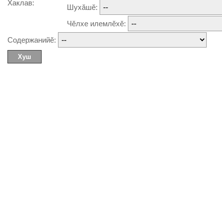
Хаклав:
Шухăшĕ:
Чĕлхе илемлĕхĕ:
Содержанийĕ: