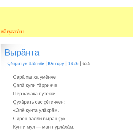
нлă вулавăш
Вырăнта
Çĕпритун Шăпчăк
|
Юптару
|
1926
| 625
Сарă хапха умĕнче
Çапă купи тăрринче
Пĕр качака путекки
Çухăрать сас çĕтиччен:
«Эпĕ кунта улăхрăм.
Сирĕн валли вырăн çук.
Кунти мул — ман пурлăхăм,