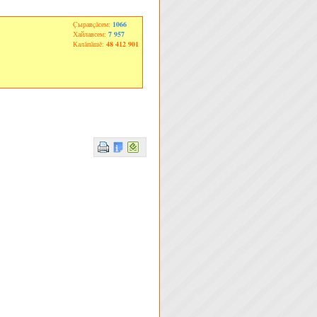
Çыравçăсем:
1066
Хайлавсем:
7 957
Калăпăшĕ:
48 412 901