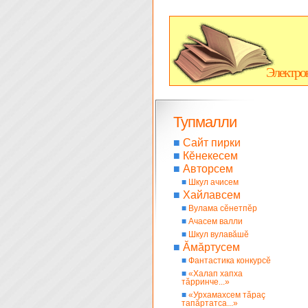
Электро
Тупмалли
■
Сайт пирки
■
Кĕнекесем
■
Авторсем
■
Шкул ачисем
■
Хайлавсем
■
Вулама сĕнетпĕр
■
Ачасем валли
■
Шкул вулавăшĕ
■
Ăмăртусем
■
Фантастика конкурсĕ
■
«Халап хапха
тăрринче...»
■
«Урхамахсем тăраç
тапăртатса...»