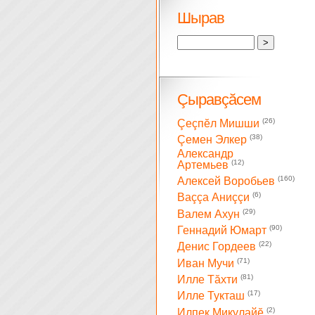
Шырав
Çыравçăсем
(26)
Çеçпĕл Мишши
(38)
Çемен Элкер
Александр
(12)
Артемьев
(160)
Алексей Воробьев
(6)
Ваççа Аниççи
(29)
Валем Ахун
(90)
Геннадий Юмарт
(22)
Денис Гордеев
(71)
Иван Мучи
(81)
Илле Тăхти
(17)
Илле Тукташ
(2)
Илпек Микулайĕ