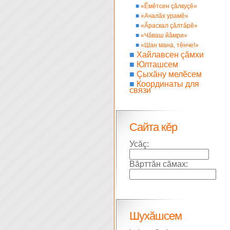
■
«Ĕмĕтсен çăлкуçĕ»
■
«Ачалăх урамĕ»
■
«Ăраскал çăлтăрĕ»
■
«Чăваш йăмри»
■
«Шан мана, тĕнче!»
■
Хайлавсен çăмхи
■
Юлташсем
■
Çыхăну мелĕсем
■
Координаты для
связи
Сайта кĕр
Усăç:
Вăрттăн сăмах:
Шухăшсем