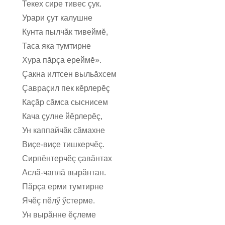
Текех сире тивес çук.
Урари çут калушне
Кунта пылчăк тивеймĕ,
Таса яка тумтирне
Хура пăрçа ереймĕ».
Çакна илтсен выльăхсем
Çавраçил пек кĕрлерĕç
Каçăр сăмса сыснисем
Кача çулне йĕрлерĕç,
Ун каппайчăк сăмахне
Виçе-виçе тишкерчĕç.
Сирпĕнтерчĕç çавăнтах
Аслă-чаплă вырăнтан.
Пăрçа ерми тумтирне
Ячĕç пĕлӳ ӳстерме.
Ун вырăнне ĕçлеме