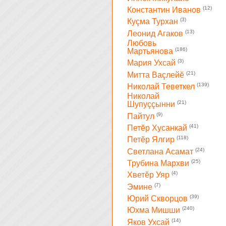
(12)
Константин Иванов
(3)
Куçма Турхан
(13)
Леонид Агаков
Любовь
(186)
Мартьянова
(3)
Мария Ухсай
(21)
Митта Ваçлейĕ
(139)
Николай Теветкел
Николай
(21)
Шупуççынни
(9)
Пайтул
(41)
Петĕр Хусанкай
(118)
Петĕр Ялгир
(24)
Светлана Асамат
(25)
Трубина Мархви
(4)
Хветĕр Уяр
(7)
Эмине
(39)
Юрий Скворцов
(240)
Юхма Мишши
(14)
Яков Ухсай