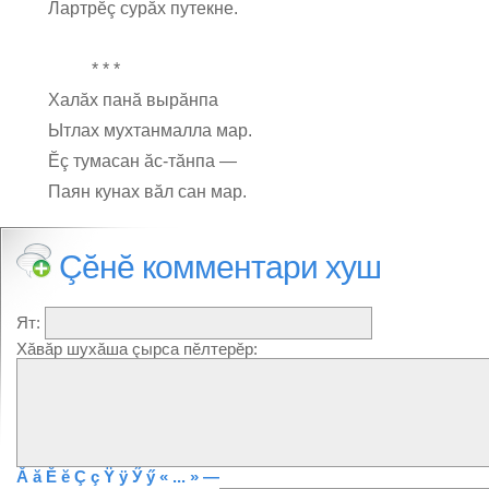
Лартрĕç сурăх путекне.
* * *
Халăх панă вырăнпа
Ытлах мухтанмалла мар.
Ĕç тумасан ăс-тăнпа —
Паян кунах вăл сан мар.
Çĕнĕ комментари хуш
Ят:
Хăвăр шухăша çырса пĕлтерĕр:
Ă
ă
Ĕ
ĕ
Ç
ç
Ÿ
ÿ
Ӳ
ӳ
« ... »
—