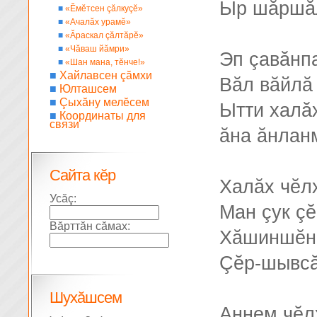
Ыр шăршăл
■
«Ĕмĕтсен çăлкуçĕ»
■
«Ачалăх урамĕ»
■
«Ăраскал çăлтăрĕ»
■
«Чăваш йăмри»
Эп çавăнпа
■
«Шан мана, тĕнче!»
■
Хайлавсен çăмхи
Вăл вăйлă 
■
Юлташсем
■
Çыхăну мелĕсем
Ытти халă
■
Координаты для
связи
ăна ăнлан
Сайта кĕр
Халăх чĕл
Усăç:
Ман çук çĕ
Вăрттăн сăмах:
Хăшиншĕн 
Çĕр-шывсăр
Шухăшсем
Аннем чĕлх