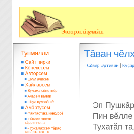
Электронлă вулавăш
Тăван чĕл
Тупмалли
■
Сайт пирки
Сăвар Эртиван
|
Куçа
■
Кĕнекесем
■
Авторсем
■
Шкул ачисем
■
Хайлавсем
■
Вулама сĕнетпĕр
■
Ачасем валли
■
Шкул вулавăшĕ
Эп Пушкăр
■
Ăмăртусем
■
Фантастика конкурсĕ
Пин вĕлле 
■
«Халап хапха
тăрринче...»
Тухатăп та
■
«Урхамахсем тăраç
тапăртатса...»