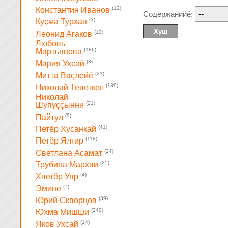
(12)
Константин Иванов
Содержанийĕ:
(3)
Куçма Турхан
(13)
Леонид Агаков
Любовь
(186)
Мартьянова
(3)
Мария Ухсай
(21)
Митта Ваçлейĕ
(139)
Николай Теветкел
Николай
(21)
Шупуççынни
(9)
Пайтул
(41)
Петĕр Хусанкай
(118)
Петĕр Ялгир
(24)
Светлана Асамат
(25)
Трубина Мархви
(4)
Хветĕр Уяр
(7)
Эмине
(39)
Юрий Скворцов
(240)
Юхма Мишши
(14)
Яков Ухсай