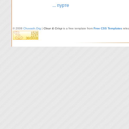
... пурте
© 2008
Chuvash.Org
|
Clear & Crisp
is a free template from
Free CSS Templates
rele