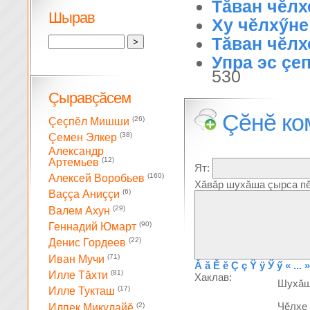
Тăван чĕлх
Шырав
Ху чĕлхӳне
Тăван чĕлх
Упра эс çе
530
Çыравçăсем
Çĕнĕ ко
(26)
Çеçпĕл Мишши
(38)
Çемен Элкер
Александр
(12)
Артемьев
Ят:
(160)
Алексей Воробьев
Хăвăр шухăша çырса пĕ
(6)
Ваççа Аниççи
(29)
Валем Ахун
(90)
Геннадий Юмарт
(22)
Денис Гордеев
(71)
Иван Мучи
Ă
ă
Ĕ
ĕ
Ç
ç
Ÿ
ÿ
Ӳ
ӳ
« ... »
(81)
Илле Тăхти
Хаклав:
Шухă
(17)
Илле Тукташ
Чĕлхе
(2)
Илпек Микулайĕ