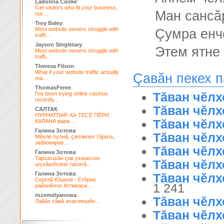
Ladonna Cooke
:
Get visitors who fit your business,
Ман сансăр
not ...
Troy Baley
:
Most website owners struggle with
Çумра енче
traffi...
Jayson Singletary
:
Этем ятне
Most website owners struggle with
traffi...
Theresa Filson
:
What if your website traffic actually
Çавăн пекех 
ma...
ThomasFeree
:
Тăван чĕлх
I've been trying online casinos
recently...
Тăван чĕлх
САЛТАК
:
НУРНАТПАР-ХА ТЕСЕ ПЁРИ
Тăван чĕлх
КАЛАНА вара ...
Галина Зотова
:
Тăван чĕлх
Мĕнле пулнă, çаплипех тăрать,
заблокиров...
Тăван чĕлх
Галина Зотова
:
Тархасшăн çак ухмахсен
Тăван чĕлх
шухăшĕсене тасатă...
Галина Зотова
:
Тăван чĕлх
Сергей Юшков - Етĕрне
1 241
районĕнчи Атликаси...
rozemelyanowa
:
Тăван чĕлх
Лайăх сăвă ачасемшĕн...
Тăван чĕлх