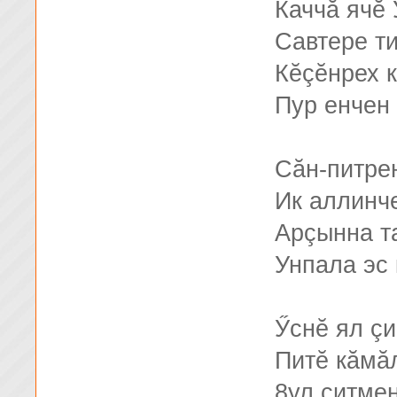
Каччă ячĕ 
Савтере ти
Кĕçĕнрех к
Пур енчен 
Сăн-питрен
Ик аллинче
Арçынна т
Унпала эс 
Ӳснĕ ял ç
Питĕ кăмă
8ул çитме