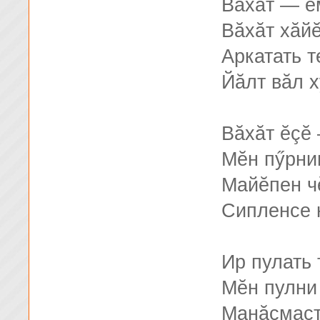
Вăхăт — ĕ
Вăхăт хăйĕ
Аркатать т
Йăлт вăл х
Вăхăт ĕçĕ
Мĕн пӳрни
Майĕпен ч
Сипленсе 
Ир пулать 
Мĕн пулни
Манăçмаст