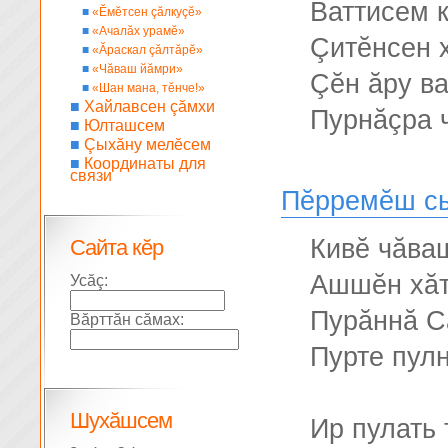
Ваттисем 
■
«Ĕмĕтсен çăлкуçĕ»
■
«Ачалăх урамĕ»
Çитĕнсен 
■
«Ăраскал çăлтăрĕ»
■
«Чăваш йăмри»
Çĕн ăру в
■
«Шан мана, тĕнче!»
■
Хайлавсен çăмхи
Пурнăçра 
■
Юлташсем
■
Çыхăну мелĕсем
■
Координаты для
связи
Пĕрремĕш с
Кивĕ чăва
Сайта кĕр
Ашшĕн хăт
Усăç:
Пурăннă Са
Вăрттăн сăмах:
Пурте пул
Шухăшсем
Ир пулать 