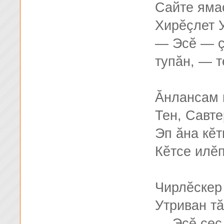
Сайте яма
Хирĕçлет 
— Эсĕ — ç
тупăн, — т
Ăнлансам 
Тен, Савт
Эп ăна кĕ
Кĕтсе илĕп
Чирлĕскер
Утриван тă
— Эсĕ çеç