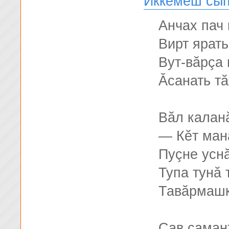
Иккĕмĕш сып
Анчах пач 
Вирт ярать
Вут-вăрçа 
Ăсанать тă
Вăл калан
— Кĕт мана
Пуçне уснă
Тупа тунă 
Тавăрмашк
Çав самант