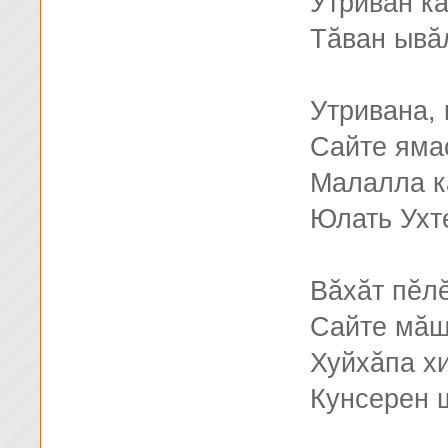
Утриван ка
Тăван ывăл
Утривана, 
Сайте яма
Малалла к
Юлать Ухт
Вăхăт пĕлĕ
Сайте мăш
Хуйхăпа х
Кунсерен ш