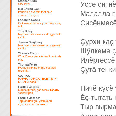
Stephen Culp
:
Ӳссе çитнĕ
City-level...
Mel Chung Gon
:
Малалла п
Imagine a system that gets
smarter every...
Ladonna Cooke
:
Сисĕнмесĕ
Get visitors who fit your business,
not ...
Troy Baley
:
Most website owners struggle with
traffi...
Çурхи каç 
Jayson Singletary
:
Most website owners struggle with
traffi...
Шӳлкеме ç
Theresa Filson
:
What if your website traffic actually
Илĕртеççĕ
ma...
ThomasFeree
:
Çутă тенки
I've been trying online casinos
recently...
САЛТАК
:
НУРНАТПАР-ХА ТЕСЕ ПЁРИ
КАЛАНА вара ...
Пичĕ-куçĕ
Галина Зотова
:
Мĕнле пулнă, çаплипех тăрать,
заблокиров...
Ĕç-тытать
Галина Зотова
:
Тархасшăн çак ухмахсен
шухăшĕсене тасатă...
Тыр вырма