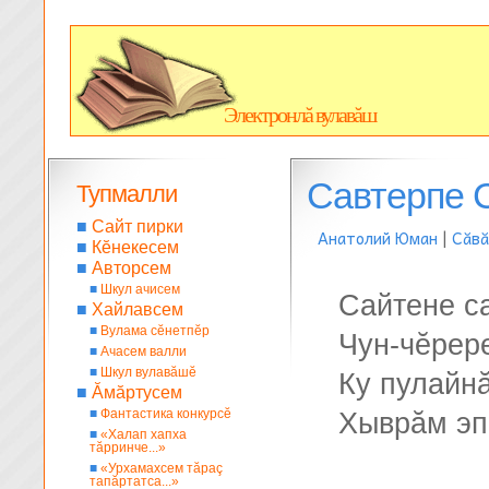
Электронлă вулавăш
Савтерпе 
Тупмалли
■
Сайт пирки
Анатолий Юман
|
Сăвă
■
Кĕнекесем
■
Авторсем
■
Шкул ачисем
Сайтене с
■
Хайлавсем
■
Вулама сĕнетпĕр
Чун-чĕрере
■
Ачасем валли
■
Шкул вулавăшĕ
Ку пулайн
■
Ăмăртусем
■
Фантастика конкурсĕ
Хыврăм эп 
■
«Халап хапха
тăрринче...»
■
«Урхамахсем тăраç
тапăртатса...»