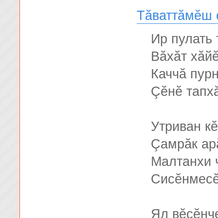
Тăваттăмĕш 
Ир пулать 
Вăхăт хăйĕ
Каччă пурн
Çĕнĕ тапх
Утриван кĕ
Çамрăк ар
Малтанхи 
Сисĕнмесĕ
Ял вĕçĕнч