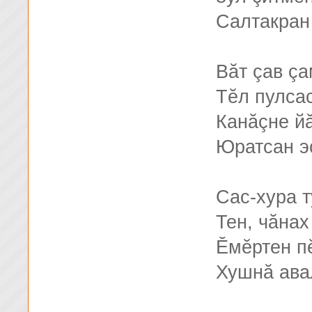
Салтакран
Вăт çав ç
Тĕл пулса
Канăçне йă
Юратсан э
Сас-хура т
Тен, чăнах
Ĕмĕртен п
Хушнă ава