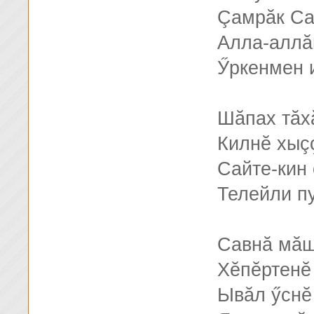
Çамрăк Са
Алла-аллă
Ӳркенмен 
Шăпах тăх
Килнĕ хыç
Сайте-кин 
Телейли п
Савнă мăш
Хĕпĕртенĕ
Ывăл ӳснĕ