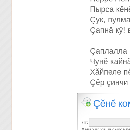
Пырса кĕн
Çук, пулма
Çапнă кӳ!
Çаплалла 
Чунĕ кайнă
Хăйпеле п
Çĕр çинчи 
Çĕнĕ ко
Ят:
Хăвăр шухăша çырса пĕ