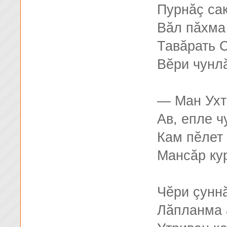
Пурнăç сак
Вăл пăхма
Тавăрать 
Вĕри чунл
— Ман Ухт
Ав, епле ч
Кам пĕлет
Мансăр кур
Чĕри çунн
Лăпланма 