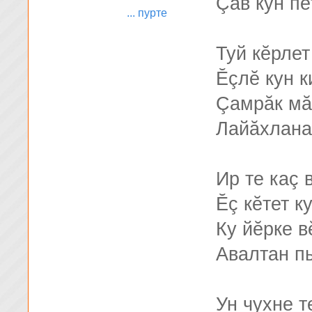
Çав кун п
... пурте
Туй кĕрлет 
Ĕçлĕ кун к
Çамрăк мă
Лайăхланас
Ир те каç 
Ĕç кĕтет к
Ку йĕрке в
Авалтан пы
Ун чухне т