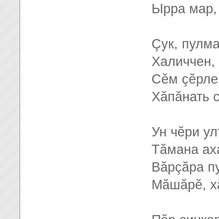
Ырра мар,
Çук, пулма
Халиччен, 
Сĕм çĕрле
Хăпăнать с
Ун чĕри у
Тăмана ах
Вăрçăра п
Мăшăрĕ, х