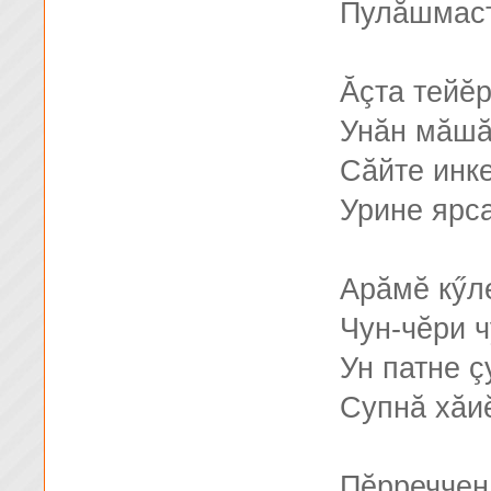
Пулăшмаст
Ăçта тейĕ
Унăн мăшă
Сăйте инке
Урине ярс
Арăмĕ кӳл
Чун-чĕри 
Ун патне 
Супнă хăи
Пĕрреччен