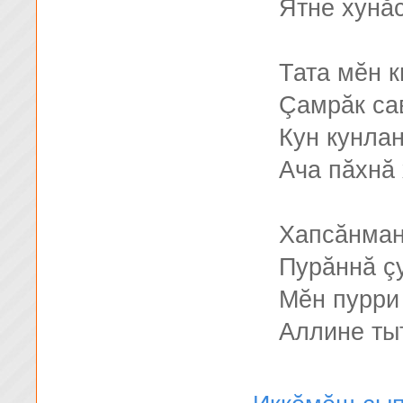
Ятне хунăс
Тата мĕн к
Çамрăк са
Кун кунла
Ача пăхнă
Хапсăнман
Пурăннă ç
Мĕн пурри 
Аллине ты