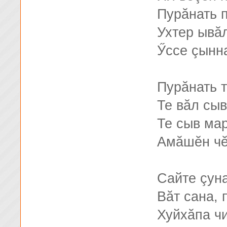
Пурăнать 
Ухтер ывă
Ӳссе çынна
Пурăнать т
Те вăл сыв
Те сыв мар
Амăшĕн чĕ
Сайте çуна
Вăт сана, 
Хуйхăпа чи