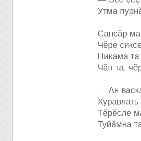
Утма пурн
Сансăр ма
Чĕре сиксе
Никама та
Чăн та, чĕ
— Ан васк
Хуравлать
Тĕрĕсле м
Туйăмна та