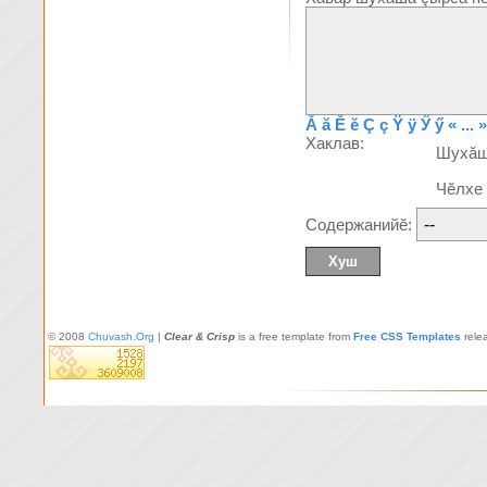
Ă
ă
Ĕ
ĕ
Ç
ç
Ÿ
ÿ
Ӳ
ӳ
« ... »
Хаклав:
Шухă
Чĕлхе
Содержанийĕ:
© 2008
Chuvash.Org
|
Clear & Crisp
is a free template from
Free CSS Templates
rele