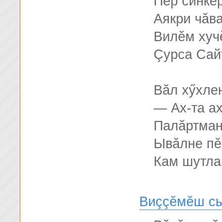
Пĕр синке
Аякри чăв
Вилĕм хучĕ
Çурса Сай
Вăл хӳхле
— Ах-та ах
Палăртман
Ывăлне пĕ
Кам шутлан
Виççĕмĕш с