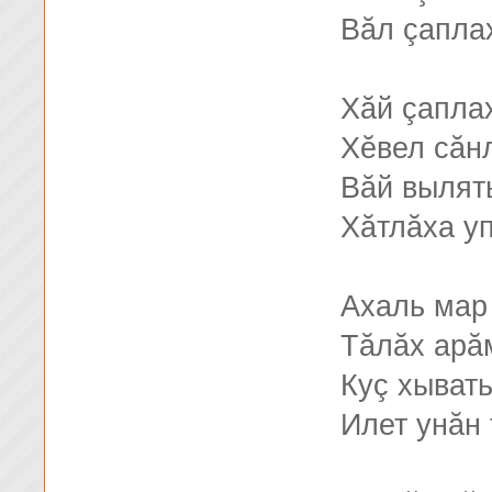
Вăл çаплах
Хăй çаплах
Хĕвел сăн
Вăй вылять
Хăтлăха уп
Ахаль мар
Тăлăх арă
Куç хывать
Илет унăн 