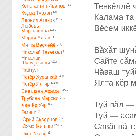
Тенкĕллĕ 
(12)
Константин Иванов
(3)
Куçма Турхан
Калама та
(13)
Леонид Агаков
Любовь
Вĕсем икк
(186)
Мартьянова
(3)
Мария Ухсай
(21)
Митта Ваçлейĕ
Вăхăт шун
(139)
Николай Теветкел
Николай
Сайте сăм
(21)
Шупуççынни
(9)
Пайтул
Чăваш туй
(41)
Петĕр Хусанкай
Ялта кĕр 
(118)
Петĕр Ялгир
(24)
Светлана Асамат
(25)
Трубина Мархви
Туй вăл —
(4)
Хветĕр Уяр
(7)
Эмине
Туй — аса
(39)
Юрий Скворцов
Савăннă т
(240)
Юхма Мишши
(14)
Яков Ухсай