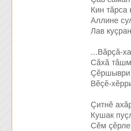
Кин тăрса 
Аллине су
Лав куçран
...Вăрçă-х
Сăхă тăшм
Çĕршыври 
Вĕçĕ-хĕрр
Çитнĕ ахăр
Кушак пуç
Сĕм çĕрле