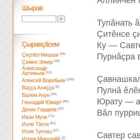
Аллинчен 
Шырав
Тупăнать 
Çитĕнсе çи
Çыравçăсем
Ку — Савт
(26)
Пурнăçра в
Çеçпĕл Мишши
(38)
Çемен Элкер
Александр
(12)
Артемьев
Çавнашкал
(160)
Алексей Воробьев
(6)
Ваççа Аниççи
Пулнă ĕлĕк
(29)
Валем Ахун
Юрату — а
(90)
Геннадий Юмарт
(22)
Денис Гордеев
Вăл пурри
(71)
Иван Мучи
(81)
Илле Тăхти
(17)
Илле Тукташ
Савтер са
(2)
Илпек Микулайĕ