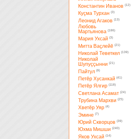
(12)
Константин Иванов
(3)
Куçма Турхан
(13)
Леонид Агаков
Любовь
(186)
Мартьянова
(3)
Мария Ухсай
(21)
Митта Ваçлейĕ
(139)
Николай Теветкел
Николай
(21)
Шупуççынни
(9)
Пайтул
(41)
Петĕр Хусанкай
(118)
Петĕр Ялгир
(24)
Светлана Асамат
(25)
Трубина Мархви
(4)
Хветĕр Уяр
(7)
Эмине
(39)
Юрий Скворцов
(240)
Юхма Мишши
(14)
Яков Ухсай