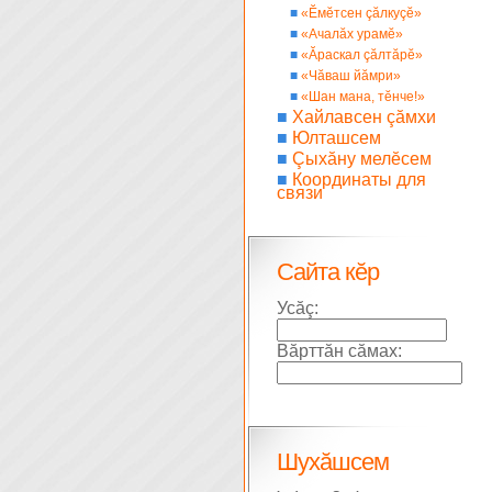
■
«Ĕмĕтсен çăлкуçĕ»
■
«Ачалăх урамĕ»
■
«Ăраскал çăлтăрĕ»
■
«Чăваш йăмри»
■
«Шан мана, тĕнче!»
■
Хайлавсен çăмхи
■
Юлташсем
■
Çыхăну мелĕсем
■
Координаты для
связи
Сайта кĕр
Усăç:
Вăрттăн сăмах:
Шухăшсем