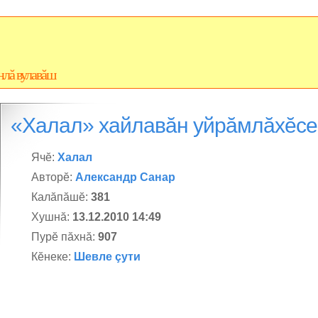
нлă вулавăш
«Халал» хайлавăн уйрăмлăхĕс
Ячĕ:
Халал
Авторĕ:
Александр Санар
Калăпăшĕ:
381
Хушнă:
13.12.2010 14:49
Пурĕ пăхнă:
907
Кĕнеке:
Шевле çути