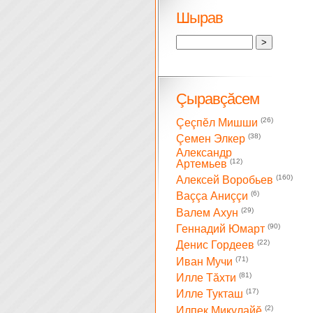
Шырав
Çыравçăсем
(26)
Çеçпĕл Мишши
(38)
Çемен Элкер
Александр
(12)
Артемьев
(160)
Алексей Воробьев
(6)
Ваççа Аниççи
(29)
Валем Ахун
(90)
Геннадий Юмарт
(22)
Денис Гордеев
(71)
Иван Мучи
(81)
Илле Тăхти
(17)
Илле Тукташ
(2)
Илпек Микулайĕ