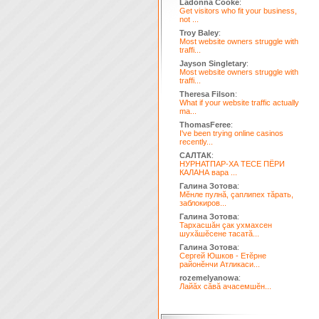
Ladonna Cooke
:
Get visitors who fit your business,
not ...
Troy Baley
:
Most website owners struggle with
traffi...
Jayson Singletary
:
Most website owners struggle with
traffi...
Theresa Filson
:
What if your website traffic actually
ma...
ThomasFeree
:
I've been trying online casinos
recently...
САЛТАК
:
НУРНАТПАР-ХА ТЕСЕ ПЁРИ
КАЛАНА вара ...
Галина Зотова
:
Мĕнле пулнă, çаплипех тăрать,
заблокиров...
Галина Зотова
:
Тархасшăн çак ухмахсен
шухăшĕсене тасатă...
Галина Зотова
:
Сергей Юшков - Етĕрне
районĕнчи Атликаси...
rozemelyanowa
:
Лайăх сăвă ачасемшĕн...