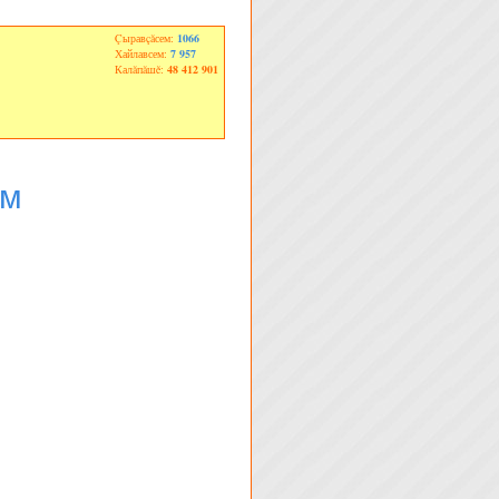
Çыравçăсем:
1066
Хайлавсем:
7 957
Калăпăшĕ:
48 412 901
ем