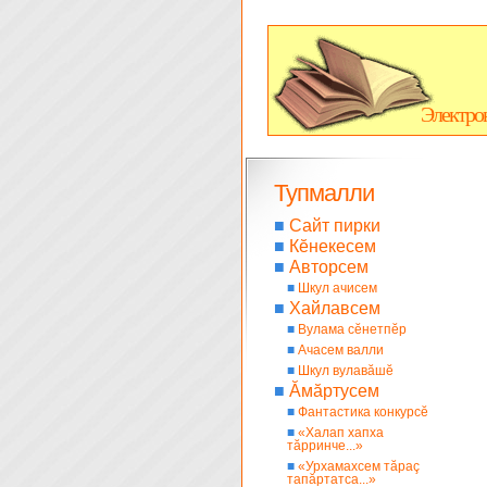
Электро
Тупмалли
■
Сайт пирки
■
Кĕнекесем
■
Авторсем
■
Шкул ачисем
■
Хайлавсем
■
Вулама сĕнетпĕр
■
Ачасем валли
■
Шкул вулавăшĕ
■
Ăмăртусем
■
Фантастика конкурсĕ
■
«Халап хапха
тăрринче...»
■
«Урхамахсем тăраç
тапăртатса...»