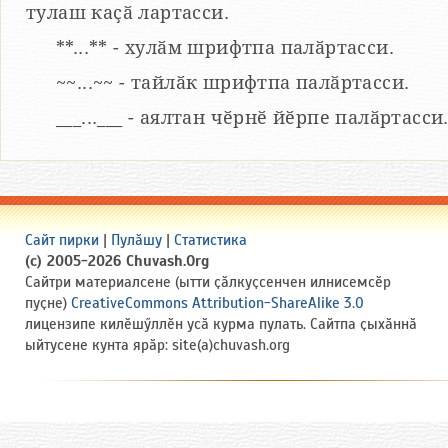
тулаш каҫӑ лартасси.
**...** - хулӑм шрифтпа палӑртасси.
~~...~~ - тайлӑк шрифтпа палӑртасси.
___...___ - аялтан чӗрнӗ йӗрпе палӑртасси
Сайт пирки
|
Пулӑшу
|
Статистика
(c) 2005-2026 Chuvash.Org
Сайтри материалсене (ытти ҫӑлкуҫсенчен илнисемсӗр
пуҫне)
CreativeCommons Attribution-ShareAlike 3.0
лицензипе килӗшӳллӗн усӑ курма пулать. Сайтпа ҫыхӑннӑ
ыйтусене кунта ярӑр: site(a)chuvash.org