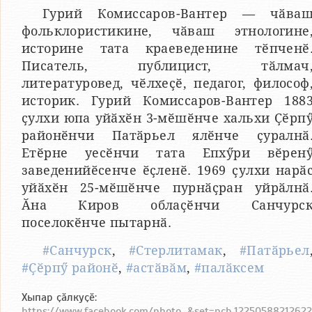
Гурий Комиссаров-Вантер — чӑва
фольклористикине, чӑваш этнологине
историне тата краеведенине тӗпченӗ
Писатель, публицист, тӑлмач
литературовед, чӗлхеҫӗ, педагог, философ
историк. Гурий Комиссаров-Вантер 188
ҫулхи юпа уйӑхӗн 3-мӗшӗнче хальхи Ҫӗрп
районӗнчи Патӑрьел ялӗнче ҫуралнӑ
Етӗрне уесӗнчи тата Епхӳри вӗрен
заведенийӗсенче ӗҫленӗ. 1969 ҫулхи нарӑ
уйӑхӗн 25-мӗшӗнче пурнӑҫран уйрӑлнӑ
Ӑна Киров облаҫӗнчи Санчурс
поселокӗнче пытарнӑ.
#Санчурск
,
#Стерлитамак
,
#Патӑрьел
#Ҫӗрпӳ районӗ
,
#астӑвӑм
,
#палӑксем
Хыпар ҫӑлкуҫӗ:
https://www.facebook.com/photo...&set=pcb.12250588212622