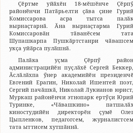
Ҫӗртме уйӑхӗн 18-мӗшӗнче Ҫӗрп
районӗнчи Патӑрьелти ҫӑва ҫине Гури
Комиссарова асра тытса палӑ
вырнаҫтарнӑ. Ӑна вырнаҫтарма Гури
Комиссаровӑн тӑванӗсем тат
Шупашкарпа Пушкӑртстанри чӑвашсе
укҫа уйӑрса пулӑшнӑ.
Палӑка уҫма Ҫӗрпӳ райо
администрацийӗн пуҫлӑхӗ Сергей Беккер
Ӑслӑлӑхпа ӳнер академийӗн президенч
Евгений Ерагин, Николай Ишентей поэт
Сергий пачӑшкӑ, Николай Лукианов юрист
Муркаш районӗнчи этнопарк ертӳҫи Юри
Туринке, «Чӑвашкино» патшалӑ
киностудийӗн директорӗн ҫумӗ Оле
Цыпленков, педагогсем, журналистсе
тата ыттисем хутшӑннӑ.