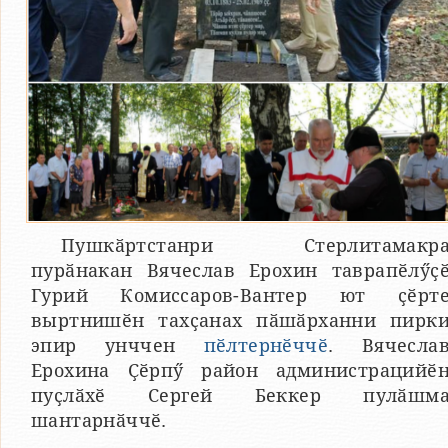
Пушкӑртстанри Стерлитамакр
пурӑнакан Вячеслав Ерохин таврапӗлӳҫ
Гурий Комиссаров-Вантер ют ҫӗрт
выртнишӗн тахҫанах пӑшӑрханни пирк
эпир унччен
пӗлтернӗччӗ
. Вячесла
Ерохина Ҫӗрпӳ район администрацийӗ
пуҫлӑхӗ Сергей Беккер пулӑшм
шантарнӑччӗ.