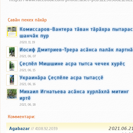
Ҫавӑн пекех пӑхӑр
Комиссаров-Вантера тӑван тӑрӑхра пытарас
шанчӑк пур
2020, 11, 19
Иосиф Дмитриев-Трера асӑнса палӑк лартнӑ
2021, 06, 07
Ҫеҫпӗл Мишшине асра тытса чечек хурӗҫ
2021, 06, 15
Украинӑра Ҫеҫпӗле асра тытаҫҫӗ
2021, 06, 16
Михаил Игнатьева асӑнса хурлӑхлӑ митинг
иртӗ
2021, 06, 18
Комментари:
Agabazar
2021.06.2
// 4108.92.2039