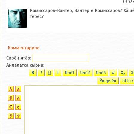
14:0
Комиссаров-Вантер, Вантер е Комиссаров? Хăш
тĕрĕс?
Комментариле
Сирӗн ятӑp:
Анлӑлатса ҫырни:
B
T
U
T
Ячӗ1
Ячӗ2
Ячӗ3
#
X
X
2
Ӳкерчӗк
http:/