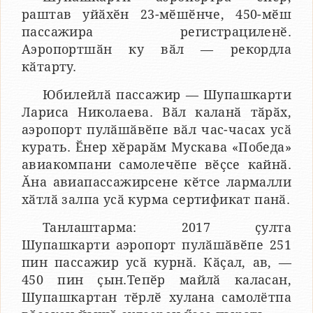
раштав уйӑхӗн 23-мӗшӗнче, 450-мӗш
пассажира регистрациленӗ.
Аэропортшӑн ку вӑл — рекордла
кӑтарту.
Юбилейлӑ пассажир — Шупашкарти
Лариса Николаева. Вӑл каланӑ тӑрӑх,
аэропорт пулӑшӑвӗпе вӑл час-часах усӑ
курать. Ӗнер хӗрарӑм Мускава «Победа»
авиакомпани самолечӗпе вӗҫсе кайнӑ.
Ӑна авиапассажирсене кӗтсе лармалли
хӑтлӑ залпа усӑ курма сертификат панӑ.
Танлаштарма: 2017 ҫулта
Шупашкарти аэропорт пулӑшӑвӗпе 251
пин пассажир усӑ курнӑ. Кӑҫал, ав, —
450 пин ҫын.Тепӗр майлӑ каласан,
Шупашкартан тӗрлӗ хулана самолётпа