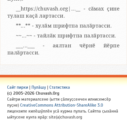
__https://chuvash.org|...__ - сӑмах ҫине
тулаш каҫӑ лартасси.
**...** - хулӑм шрифтпа палӑртасси.
~~...~~ - тайлӑк шрифтпа палӑртасси.
___...___ - аялтан чӗрнӗ йӗрпе
палӑртасси.
Сайт пирки
|
Пулӑшу
|
Статистика
(c) 2005-2026 Chuvash.Org
Сайтри материалсене (ытти ҫӑлкуҫсенчен илнисемсӗр
пуҫне)
CreativeCommons Attribution-ShareAlike 3.0
лицензипе килӗшӳллӗн усӑ курма пулать. Сайтпа ҫыхӑннӑ
ыйтусене кунта ярӑр: site(a)chuvash.org