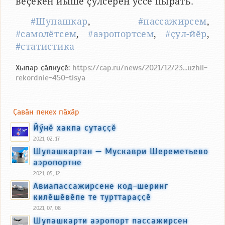
вӗҫекен йышӗ ҫулсерен ӳссе пырать.
#Шупашкар
,
#пассажирсем
,
#самолётсем
,
#аэропортсем
,
#ҫул-йӗр
,
#статистика
Хыпар ҫӑлкуҫӗ:
https://cap.ru/news/2021/12/23...uzhil-
rekordnie-450-tisya
Ҫавӑн пекех пӑхӑр
Йӳнӗ хакпа сутаҫҫӗ
2021, 02, 17
Шупашкартан — Мускаври Шереметьево
аэропортне
2021, 05, 12
Авиапассажирсене код-шеринг
килӗшӗвӗпе те турттараҫҫӗ
2021, 07, 08
Шупашкарти аэропорт пассажирсен