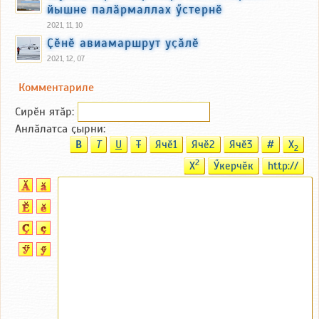
йышне палӑрмаллах ӳстернӗ
2021, 11, 10
Ҫӗнӗ авиамаршрут уҫӑлӗ
2021, 12, 07
Комментариле
Сирӗн ятӑp:
Анлӑлатса ҫырни:
B
T
U
T
Ячӗ1
Ячӗ2
Ячӗ3
#
X
2
2
X
Ӳкерчӗк
http://