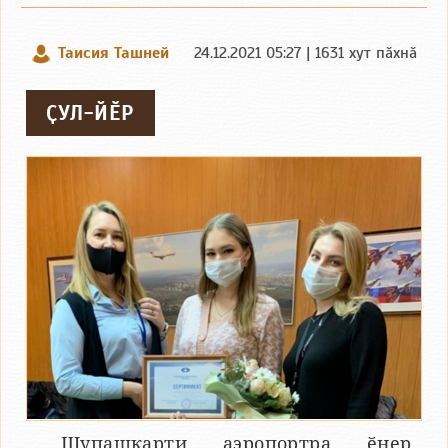
Таисия Ташней
24.12.2021 05:27 | 1631 хут пӑхнӑ
ҪУЛ-ЙӖР
Шупашкарти аэропортра ӗнер,