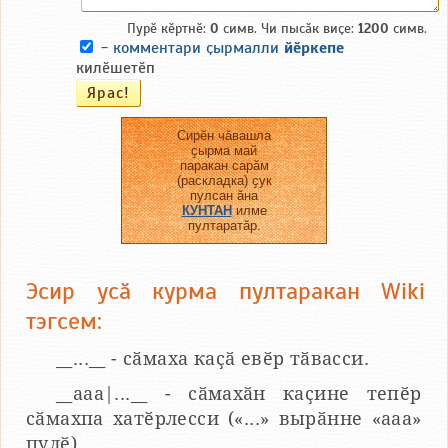
Пурӗ кӗртнӗ:
0
симв. Чи пысӑк виҫе:
1200
симв.
-
комментари ҫырмалли
йӗркепе
килӗшетӗп
Сирӗн чӑвашла
ҫырма май
паракан сарӑм
(раскладка) ҫук
пулсан ӑна
КУНТАН
илме
пултаратӑр.
Эсир усӑ курма пултаракан Wiki
тэгсем:
__...__ - сӑмаха каҫӑ евӗр тӑвасси.
__aaa|...__ - сӑмахӑн каҫине тепӗр
сӑмахпа хатӗрлесси («...» вырӑнне «ааа»
пулӗ).