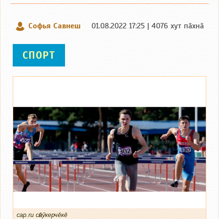
Софья Савнеш
01.08.2022 17:25 | 4076 хут пӑхнӑ
СПОРТ
cap.ru сӑнӳкерчӗкӗ