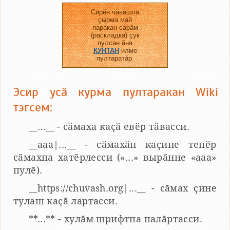
Сирӗн чӑвашла
ҫырма май
паракан сарӑм
(раскладка) ҫук
пулсан ӑна
КУНТАН
илме
пултаратӑр.
Эсир усӑ курма пултаракан Wiki
тэгсем:
__...__ - сӑмаха каҫӑ евӗр тӑвасси.
__aaa|...__ - сӑмахӑн каҫине тепӗр
сӑмахпа хатӗрлесси («...» вырӑнне «ааа»
пулӗ).
__https://chuvash.org|...__ - сӑмах ҫине
тулаш каҫӑ лартасси.
**...** - хулӑм шрифтпа палӑртасси.