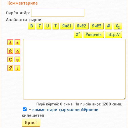
Комментариле
Сирӗн ятӑp:
Анлӑлатса ҫырни:
B
T
U
T
Ячӗ1
Ячӗ2
Ячӗ3
#
X
2
2
X
Ӳкерчӗк
http://
Пурӗ кӗртнӗ:
0
симв. Чи пысӑк виҫе:
1200
симв.
-
комментари ҫырмалли
йӗркепе
килӗшетӗп