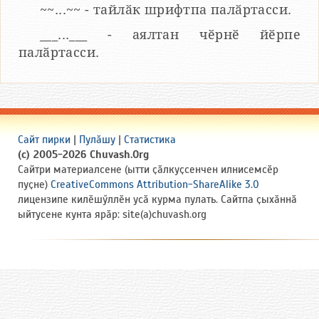
~~...~~ - тайлӑк шрифтпа палӑртасси.
___...___ - аялтан чӗрнӗ йӗрпе
палӑртасси.
Сайт пирки
|
Пулӑшу
|
Статистика
(c) 2005-2026 Chuvash.Org
Сайтри материалсене (ытти ҫӑлкуҫсенчен илнисемсӗр
пуҫне)
CreativeCommons Attribution-ShareAlike 3.0
лицензипе килӗшӳллӗн усӑ курма пулать. Сайтпа ҫыхӑннӑ
ыйтусене кунта ярӑр: site(a)chuvash.org