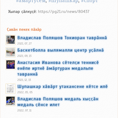
#ӑмӑртусем
,
#Шупашкар
,
#спорт
Хыпар ҫӑлкуҫӗ:
https://pg21.ru/news/80437
Ҫавӑн пекех пӑхӑр
Владислав Поляшов Токиоран таврӑннӑ
2021, 07, 27
Баскетболла вылямалли центр уҫӑлнӑ
2021, 09, 13
Анастасия Иванова сӗтелҫи теннисӗ
енӗпе иртнӗ ӑмӑртуран медальпе
тавраннӑ
2021, 12, 13
Шупашкар хӑвӑрт утакансене кӗтсе илӗ
2022, 05, 05
Владислав Поляшов медаль хыҫҫӑн
медаль ҫӗнсе илет
2022, 07, 11