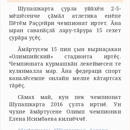
Шупашкарта ҫурла уйӑхӗн 2-5-
мӗшӗсенче ҫӑмӑл атлетика енӗпе
Пӗтӗм Раҫҫейри чемпионат иртет. Ӑна
ыран саванӑҫлӑ лару-тӑрура 15 сехет
ҫурӑра уҫӗҫ.
Ӑмӑртусем 15 пин ҫын вырнаҫакан
«Олимпийский» стадионта иртӗҫ.
Чемпионата курмашкӑн лекеймесен те
кулянмалла мар. Ӑна федераци спорт
каналӗсемпе онлайн мелпе кӑтартсах
тӑрӗҫ.
Сӑмах май, кун пек чемпионат
Шупашкарта 2016 ҫулта иртнӗ. Ун
чухне ӑмӑртусене Олимп чемпионки
Елена Исимбаева килнӗччӗ.