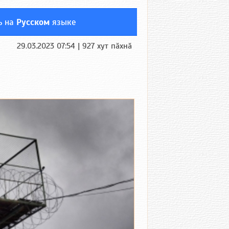
ь на
Русском
языке
29.03.2023 07:54 | 927 хут пӑхнӑ