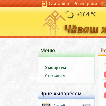
Сайта кӗр
|
Регистраци
|
Са
+17.4 °C
Меню
Р
Хыпарсем
Статьясем
Эрне хыпарӗсем
Сергей