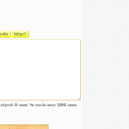
рчӗк
http://
 кӗртнӗ:
0
симв. Чи пысӑк виҫе:
1200
симв.