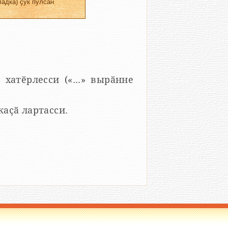
адка) ҫук пулсан
 хатӗрлесси («...» вырӑнне
 каҫӑ лартасси.