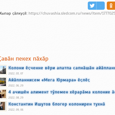
Хыпар ҫӑлкуҫӗ:
https://chuvashia.sledcom.ru/news/item/177702
Ҫавӑн пекех пӑхӑр
Колони ӗҫченне вӗри апатпа сапнӑшӑн айӑплан
2022, 03, 07
Айӑпланнисем «Мега Юрмара» ӗҫлӗҫ
2022, 06, 29
4 ачишӗн алимент тӳлемен хӗрарӑма колоние ӑ
2022, 08, 29
Константин Ишутов блогер колонирен тухнӑ
2022, 09, 06