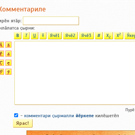
Комментариле
ирӗн ятӑp:
нлӑлатса ҫырни:
2
B
T
U
T
Ячӗ1
Ячӗ2
Ячӗ3
#
X
X
Ӳке
2
Пурӗ
-
комментари ҫырмалли
йӗркепе
килӗшетӗп