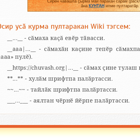
Сирӗн чӑвашла ҫырма май паракан сарӑм (раскл
ӑна
КУНТАН
илме пултаратӑр.
Эсир усӑ курма пултаракан Wiki тэгсем:
__...__ - сӑмаха каҫӑ евӗр тӑвасси.
__aaa|...__ - сӑмахӑн каҫине тепӗр сӑмахпа
«ааа» пулӗ).
__https://chuvash.org|...__ - сӑмах ҫине тулаш
**...** - хулӑм шрифтпа палӑртасси.
~~...~~ - тайлӑк шрифтпа палӑртасси.
___...___ - аялтан чӗрнӗ йӗрпе палӑртасси.