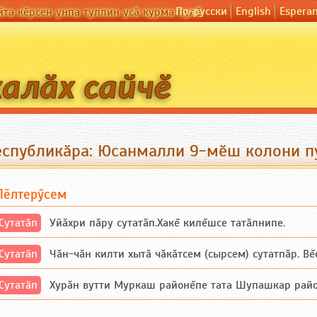
По-русски
English
Espera
йта кӗрсен унпа туллин усӑ курма пулӗ
еспубликӑра: Юсанмалли 9-мӗш колони пу
Пӗлтерӳсем
Сутатӑп
Уйăхри пăру сутатăп.Хакĕ килĕшсе татăлнипе.
Сутатӑп
Чăн-чăн килти хытă чăкăтсем (сырсем) сутатпăр. Вĕсе
Сутатӑп
Хурăн вутти Муркаш районĕпе тата Шупашкар районĕнч