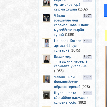
31.07
Артамонов юрӑ
ҫырма хушнӑ
(1302)
Чӑваш
31.07
эрешӗллӗ чей
сервизӗ Чӑваш наци
музейӗнче вырӑн
тупнӑ
(1139)
Николай Котеев
31.07
артист 65 ҫул
тултарнӑ
(1075)
Владимир
31.07
Тяптушкин черетлӗ
сериалта ӳкерӗннӗ
(1035)
Чӑваш Енри
31.07
больницӑсене
пӗрлештереҫҫӗ
(928)
Шупашкарта
31.07
ҫӗр айӗпе каҫмалли
ҫулсене юсӗҫ
(892)