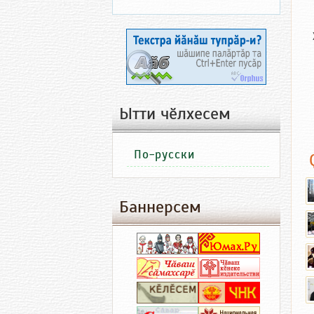
Ытти чӗлхесем
По-русски
Баннерсем