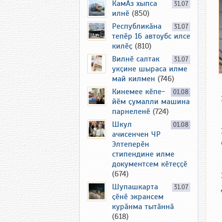
КамАз хыпса
31.07
илнӗ
(850)
Республикӑна
31.07
тепӗр 16 автоубс илсе
килӗҫ
(810)
Вилнӗ салтак
31.07
укҫине шыраса илме
май килмен
(746)
Кинемее кӗпе-
01.08
йӗм ҫумалли машина
парнеленӗ
(724)
Шкул
01.08
ачисенчен ЧР
Элтеперӗн
стипендине илме
документсем кӗтеҫҫӗ
(674)
Шупашкарта
31.07
ҫӗнӗ экрансем
курӑнма тытӑннӑ
(618)