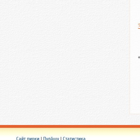
Сайт пирки
|
Пулӑшу
|
Статистика