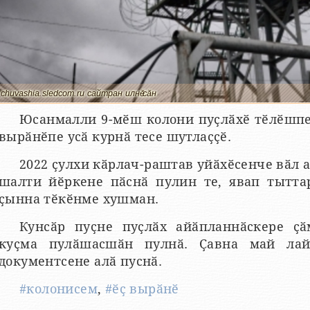
chuvashia.sledcom.ru сайтран илнӗ сӑн
Юсанмалли 9-мӗш колони пуҫлӑхӗ тӗлӗшпе 
вырӑнӗпе усӑ курнӑ тесе шутлаҫҫӗ.
2022 ҫулхи кӑрлач-раштав уйӑхӗсенче вӑл 
шалти йӗркене пӑснӑ пулин те, явап тытта
ҫынна тӗкӗнме хушман.
Кунсӑр пуҫне пуҫлӑх айӑпланнӑскере ҫӑ
куҫма пулӑшасшӑн пулнӑ. Ҫавна май лайӑ
документсене алӑ пуснӑ.
#колонисем
,
#ӗҫ вырӑнӗ