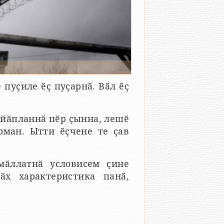
пуҫиле ӗҫ пуҫарнӑ. Вӑл ӗҫ
айӑпланнӑ пӗр ҫынна, лешӗ
рман. Ытти ӗҫчене те ҫав
мӑллатнӑ условисем ҫине
х характеристика панӑ,