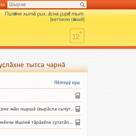
nto
Пилӗкне хытӑ ҫых, ӑсна ҫирӗп тыт.
[
ваттисен сӑмахӗ
]
ҫлӑхне тытса чарнӑ
Пӗлтерӳ хуш
не мăн пыршă (вырăсла сычуг) ...
и Ишлей тăрăхĕпе сутатăп. Ха...