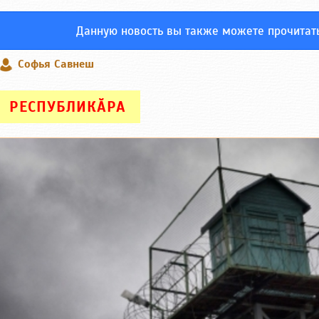
Данную новость вы также можете прочитат
Софья Савнеш
РЕСПУБЛИКӐРА