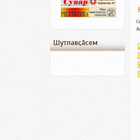
С
А
Шутлавҫӑсем