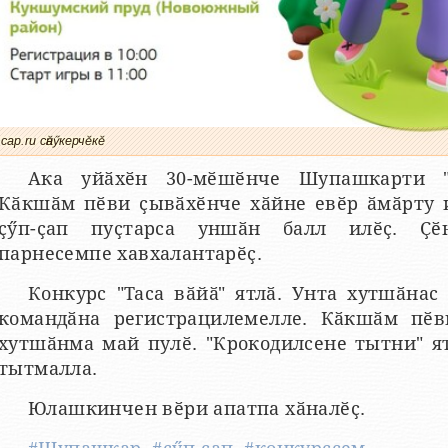
cap.ru сӑнӳкерчӗкӗ
Ака уйӑхӗн 30-мӗшӗнче Шупашкарти "
Кӑкшӑм пӗви ҫывӑхӗнче хӑйне евӗр ӑмӑрту 
ҫӳп-ҫап пуҫтарса уншӑн балл илӗҫ. Ҫӗн
парнесемпе хавхалантарӗҫ.
Конкурс "Таса вӑйӑ" ятлӑ. Унта хутшӑнас
командӑна регистрацилемелле. Кӑкшӑм пӗв
хутшӑнма май пулӗ. "Крокодилсене тытни" я
тытмалла.
Юлашкинчен вӗри апатпа хӑналӗҫ.