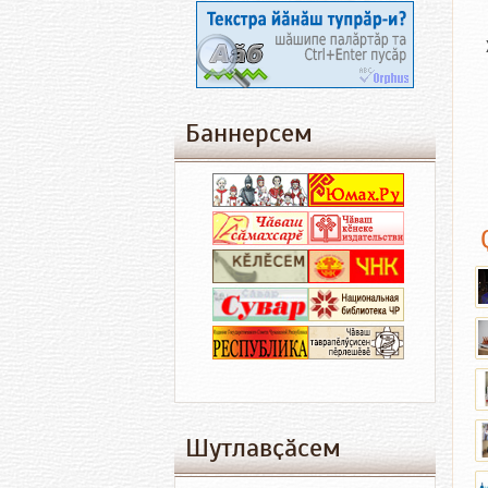
Баннерсем
Шутлавҫӑсем