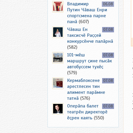
Владимир
06.08
Путин Чӑваш Енри
спортсмена парне
панӑ
(607)
Чӑваш Ен
07.08
таксисчӗ Раҫҫей
конкурсӗнче палӑрнӑ
(582)
101-мӗш
07.08
маршрут ҫине пысӑк
автобуссем тухӗҫ
(579)
Кермаблоксене
07.08
арестлесен тин
алимент парӑмне
татнӑ
(576)
Оперӑпа балет
07.08
театрӗн директорӗ
ӗҫрен каять
(550)