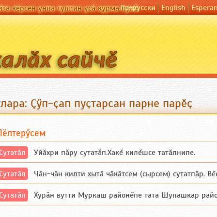
По-русски
English
Espera
йта кӗрсен унпа туллин усӑ курма пулӗ
лара: Ҫӳп-ҫап пуҫтарсан парне парӗҫ
Пӗлтерӳсем
Сутатӑп
Уйăхри пăру сутатăп.Хакĕ килĕшсе татăлнипе.
Сутатӑп
Чăн-чăн килти хытă чăкăтсем (сырсем) сутатпăр. Вĕсе
Сутатӑп
Хурăн вутти Муркаш районĕпе тата Шупашкар районĕнч