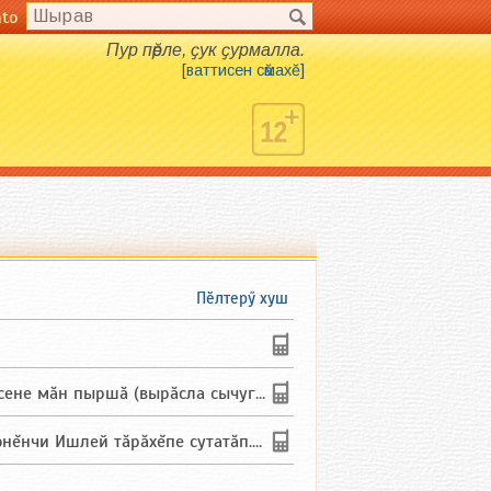
nto
Пур пӗрле, ҫук ҫурмалла.
[
ваттисен сӑмахӗ
]
Пӗлтерӳ хуш
не мăн пыршă (вырăсла сычуг) ...
и Ишлей тăрăхĕпе сутатăп. Ха...