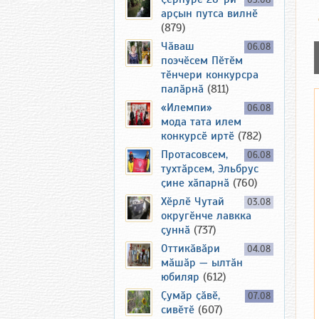
05.08
арҫын путса вилнӗ
(879)
Чӑваш
06.08
поэчӗсем Пӗтӗм
тӗнчери конкурсра
палӑрнӑ
(811)
«Илемпи»
06.08
мода тата илем
конкурсӗ иртӗ
(782)
Протасовсем,
06.08
тухтӑрсем, Эльбрус
ҫине хӑпарнӑ
(760)
Хӗрлӗ Чутай
03.08
округӗнче лавкка
ҫуннӑ
(737)
Оттикӑвӑри
04.08
мӑшӑр — ылтӑн
юбиляр
(612)
Ҫумӑр ҫӑвӗ,
07.08
сивӗтӗ
(607)