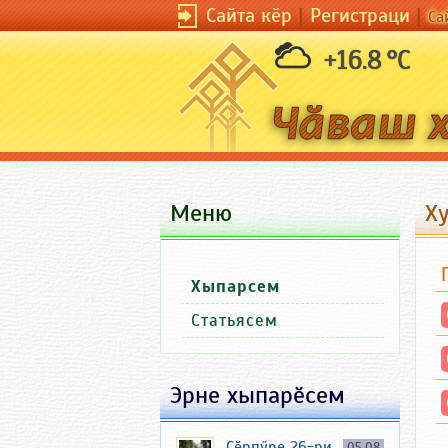
Сайта кӗр
|
Регистраци
|
Са
+16.8 °C
Меню
Ху
Хыпарсем
Статьясем
Эрне хыпарӗсем
Ҫӗрпӳре 26-ри