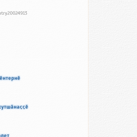
entry20024913
ҫӗнтернӗ
хутшӑнаҫҫӗ
рлет