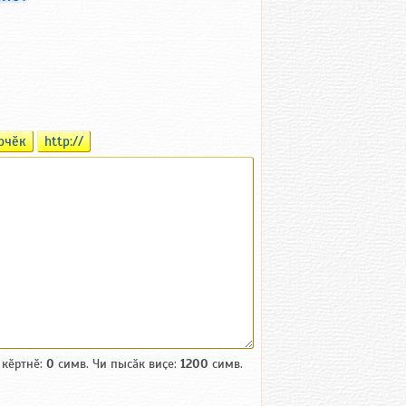
рчӗк
http://
 кӗртнӗ:
0
симв. Чи пысӑк виҫе:
1200
симв.