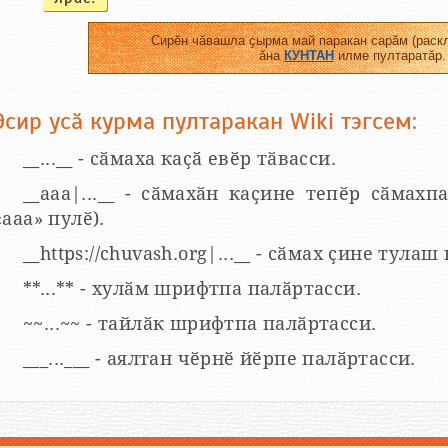
Сирӗн чӑвашла ҫырма май паракан сарӑм (раскл
ӑна
КУНТАН
илме пултаратӑр.
Эсир усӑ курма пултаракан Wiki тэгсем:
__...__ - сӑмаха каҫӑ евӗр тӑвасси.
__aaa|...__ - сӑмахӑн каҫине тепӗр сӑмахпа
«ааа» пулӗ).
__https://chuvash.org|...__ - сӑмах ҫине тулаш
**...** - хулӑм шрифтпа палӑртасси.
~~...~~ - тайлӑк шрифтпа палӑртасси.
___...___ - аялтан чӗрнӗ йӗрпе палӑртасси.