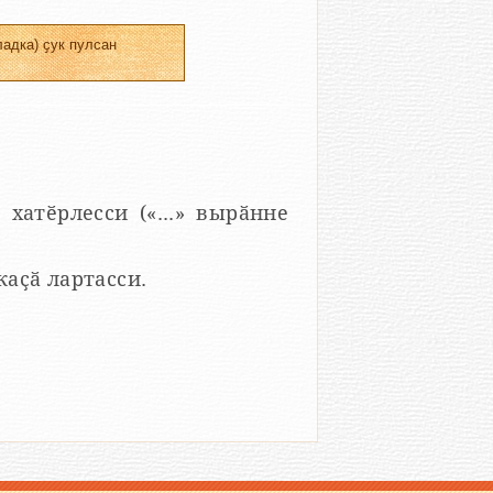
адка) ҫук пулсан
 хатӗрлесси («...» вырӑнне
 каҫӑ лартасси.