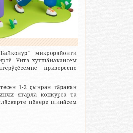
Байконур" микрорайонти
иртӗ. Унта хутшӑнакансем
терӳҫӗсемпе призерсене
 тесен 1-2 ҫынран тӑракан
инчи ятарлӑ конкурса та
тлӑскерте пӗвере шинӑсем