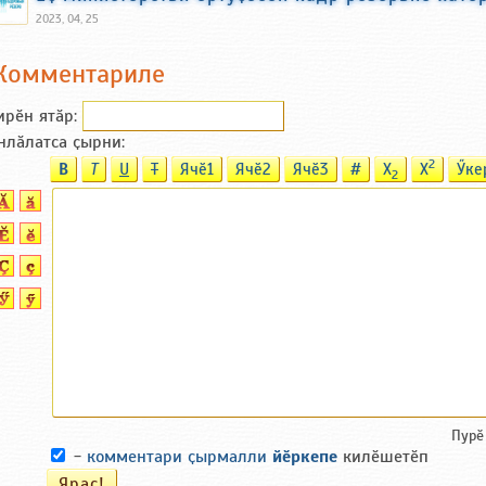
2023, 04, 25
Комментариле
ирӗн ятӑp:
нлӑлатса ҫырни:
2
B
T
U
T
Ячӗ1
Ячӗ2
Ячӗ3
#
X
X
Ӳке
2
Пурӗ
-
комментари ҫырмалли
йӗркепе
килӗшетӗп