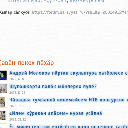
#Шупашкар
,
#ҫӳп-ҫап
,
#конкурссем
Хыпар ҫӑлкуҫӗ:
https://forum.na-svyazi.ru/?sh...&p=20024913#
Ҫавӑн пекех пӑхӑр
Андрей Молоков пӑртан скульптура хатӗрлесе 
2022, 12, 06
Шупашкарти палӑк мӗнлерех пулӗ?
2022, 12, 26
Чӑвашла тумланнӑ кинемейсем НТВ конкурсне 
2023, 02, 10
«Илем кӳрекен алӑсем» курав уҫӑлнӑ
2023, 03, 22
Ӗҫ министерстви ертӳҫӗсен кадр резервне хатӗ