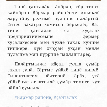
Типӗ ҫанталӑк тӑнӑран, ҫӗр типсе
кайнӑран Вӑрмар районӗнче инкеклӗ
лару-тӑру режимӗ пулнине палӑртнӑ.
Ҫитес вӑхӑтра комисси йӗркелӗҫ. Вӑл
типӗ ҫанталӑк ял хуҫалӑх
предприятийӗсемпе фермер
хуҫалӑхӗсене мӗн чухлӗ тӑкак кӳнине
тишкерӗ. Кун хыҫҫӑн укҫан мӗнле
пулӑшма май пуррипе паллаштарӗҫ.
Палӑртмалла: кӑҫал ҫулла ҫумӑр
сахал ҫунӑ. Ҫӗртме уйӑхӗ типӗ килчӗ.
Синоптиксем пӗлтернӗ тӑрӑх, утӑ
уйӑхӗнче аслатиллӗ ҫумӑр темиҫе хут
вӑйлӑ ҫумалла.
#Вӑрмар районӗ
,
#ҫанталӑк