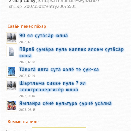
Хыпар ҫӑлкуҫӗ:
https://forum.na-svyazi.ru/?
sh...&p=20073501#entry20073501
Ҫавӑн пекех пӑхӑр
90 ял ҫутӑсӑр юлнӑ
2022, 12, 11
Пӑрлӑ ҫумӑра пула каллех ялсем ҫутӑсӑр
юлнӑ
2022, 12, 18
Тӑватӑ ялта ҫутӑ халӗ те ҫук-ха
2022, 12, 19
Шартлама сивве пула 7 ял
электроэнергисӗр юлнӑ
2023, 01, 07
Ямпайра ҫӗнӗ культура ҫурчӗ уҫӑлнӑ
2023, 06, 13
Комментариле