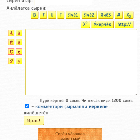
Сирӗн ятӑp:
Анлӑлатса ҫырни:
B
T
U
T
Ячӗ1
Ячӗ2
Ячӗ3
#
X
2
2
X
Ӳкерчӗк
http://
Пурӗ кӗртнӗ:
0
симв. Чи пысӑк виҫе:
1200
симв.
-
комментари ҫырмалли
йӗркепе
килӗшетӗп
Сирӗн чӑвашла
ҫырма май