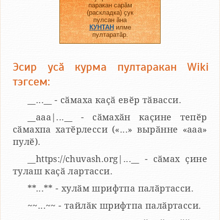
паракан сарӑм
(раскладка) ҫук
пулсан ӑна
КУНТАН
илме
пултаратӑр.
Эсир усӑ курма пултаракан Wiki
тэгсем:
__...__ - сӑмаха каҫӑ евӗр тӑвасси.
__aaa|...__ - сӑмахӑн каҫине тепӗр
сӑмахпа хатӗрлесси («...» вырӑнне «ааа»
пулӗ).
__https://chuvash.org|...__ - сӑмах ҫине
тулаш каҫӑ лартасси.
**...** - хулӑм шрифтпа палӑртасси.
~~...~~ - тайлӑк шрифтпа палӑртасси.