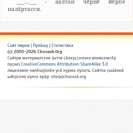
___...___ - аялтан чӗрнӗ йӗрпе
палӑртасси.
Сайт пирки
|
Пулӑшу
|
Статистика
(c) 2005-2026 Chuvash.Org
Сайтри материалсене (ытти ҫӑлкуҫсенчен илнисемсӗр
пуҫне)
CreativeCommons Attribution-ShareAlike 3.0
лицензипе килӗшӳллӗн усӑ курма пулать. Сайтпа ҫыхӑннӑ
ыйтусене кунта ярӑр: site(a)chuvash.org