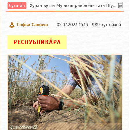
Сутатӑп
Хурăн вутти Муркаш районĕпе тата Шупашкар районĕнчи Ишлей тăрăхĕпе сутатăп. Ха...
Софья Савнеш
05.07.2023 15:13 | 989 хут пӑхнӑ
РЕСПУБЛИКӐРА
rg.ru сайтри сӑн