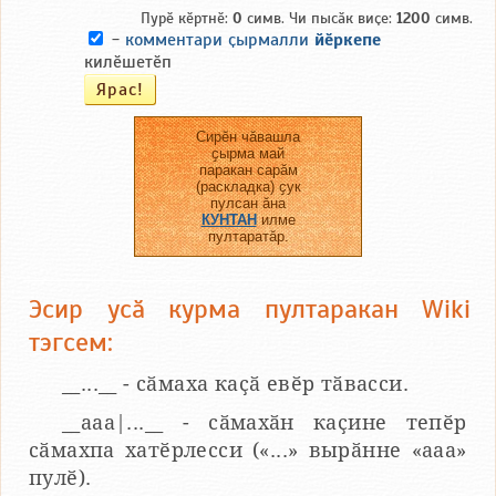
Пурӗ кӗртнӗ:
0
симв. Чи пысӑк виҫе:
1200
симв.
-
комментари ҫырмалли
йӗркепе
килӗшетӗп
Сирӗн чӑвашла
ҫырма май
паракан сарӑм
(раскладка) ҫук
пулсан ӑна
КУНТАН
илме
пултаратӑр.
Эсир усӑ курма пултаракан Wiki
тэгсем:
__...__ - сӑмаха каҫӑ евӗр тӑвасси.
__aaa|...__ - сӑмахӑн каҫине тепӗр
сӑмахпа хатӗрлесси («...» вырӑнне «ааа»
пулӗ).