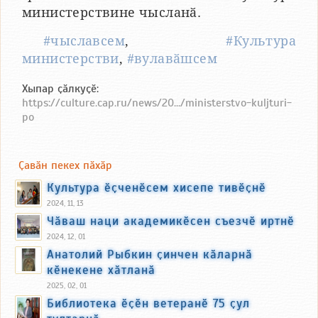
министерствине чысланӑ.
#чыславсем
,
#Культура
министерстви
,
#вулавӑшсем
Хыпар ҫӑлкуҫӗ:
https://culture.cap.ru/news/20.../ministerstvo-kuljturi-
po
Ҫавӑн пекех пӑхӑр
Культура ӗҫченӗсем хисепе тивӗҫнӗ
2024, 11, 13
Чӑваш наци академикӗсен съезчӗ иртнӗ
2024, 12, 01
Анатолий Рыбкин ҫинчен кӑларнӑ
кӗнекене хӑтланӑ
2025, 02, 01
Библиотека ӗҫӗн ветеранӗ 75 ҫул