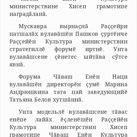
министерствине Хисеп грамотипе
наградӑланӑ.
Мускавра вырнаҫнӑ Раҫҫейри
патшалӑх вулавӑшӗн Пашков ҫуртӗнче
Раҫҫейӗн Культура министерствин
стратегиллӗ форумӗ иртнӗ. Унта
вулавӑшсене ҫӗнетес ыйтӑва сӳтсе
явнӑ.
Форума Чӑваш Енӗн Наци
вулавӑшӗн директорӗн ҫумӗ Марина
Андрюшкина тата пай заведующийӗ
Татьяна Белов хутшӑннӑ.
Унта модельлӗ вулавӑшсене тӑвас
енӗпе лайӑх ӗҫленӗшӗн Раҫҫейӗн
Культура министерствин Хисеп
грамотипе Чӑваш Енӗн Культура