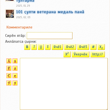
тултарнӑ
2025, 01, 29
101 ҫулти ветерана медаль панӑ
2025, 02, 03
Комментариле
Сирӗн ятӑp:
Анлӑлатса ҫырни:
B
T
U
T
Ячӗ1
Ячӗ2
Ячӗ3
#
X
2
2
X
Ӳкерчӗк
http://