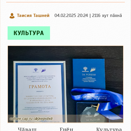
Таисия Ташней
04.02.2025 20:24 | 2116 хут пӑхнӑ
КУЛЬТУРА
culture.cap.ru сӑнӳкерчӗкӗ
Чӑваш Енӗн Культура