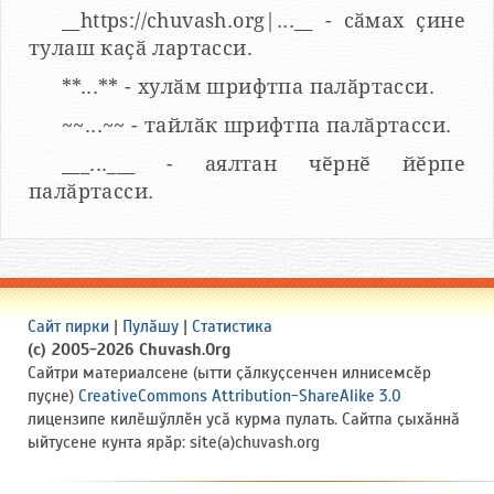
__https://chuvash.org|...__ - сӑмах ҫине
тулаш каҫӑ лартасси.
**...** - хулӑм шрифтпа палӑртасси.
~~...~~ - тайлӑк шрифтпа палӑртасси.
___...___ - аялтан чӗрнӗ йӗрпе
палӑртасси.
Сайт пирки
|
Пулӑшу
|
Статистика
(c) 2005-2026 Chuvash.Org
Сайтри материалсене (ытти ҫӑлкуҫсенчен илнисемсӗр
пуҫне)
CreativeCommons Attribution-ShareAlike 3.0
лицензипе килӗшӳллӗн усӑ курма пулать. Сайтпа ҫыхӑннӑ
ыйтусене кунта ярӑр: site(a)chuvash.org