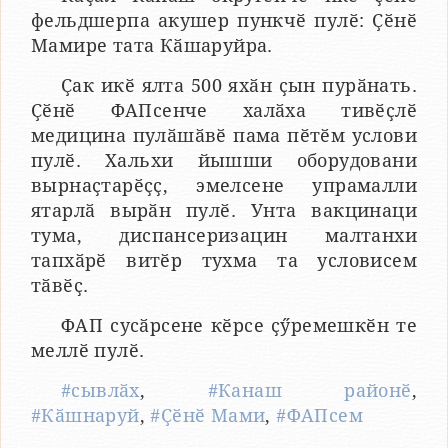
фельдшерпа акушер пункчӗ пулӗ: Ҫӗнӗ
Мамире тата Кӑшаруйра.
Ҫак икӗ ялта 500 яхӑн ҫын пурӑнать.
Ҫӗнӗ ФАПсенче халӑха тивӗҫлӗ
медицина пулӑшӑвӗ пама пӗтӗм услови
пулӗ. Хальхи йышши оборудовани
вырнаҫтарӗҫҫ, эмелсене упрамалли
ятарлӑ вырӑн пулӗ. Унта вакцинаци
тума, диспансеризацин малтанхи
тапхӑрӗ витӗр тухма та условисем
тӑвӗҫ.
ФАП сусӑрсене кӗрсе ҫӳремешкӗн те
меллӗ пулӗ.
#сывлӑх
,
#Канаш районӗ
,
#Кӑшнаруй
,
#Ҫӗнӗ Мами
,
#ФАПсем