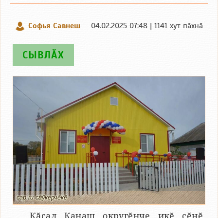
Софья Савнеш
04.02.2025 07:48 | 1141 хут пӑхнӑ
СЫВЛӐХ
cap.ru сӑнӳкерчӗкӗ
Кӑҫал Канаш округӗнче икӗ ҫӗнӗ