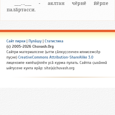
___...___ - аялтан чӗрнӗ йӗрпе
палӑртасси.
Сайт пирки
|
Пулӑшу
|
Статистика
(c) 2005-2026 Chuvash.Org
Сайтри материалсене (ытти ҫӑлкуҫсенчен илнисемсӗр
пуҫне)
CreativeCommons Attribution-ShareAlike 3.0
лицензипе килӗшӳллӗн усӑ курма пулать. Сайтпа ҫыхӑннӑ
ыйтусене кунта ярӑр: site(a)chuvash.org