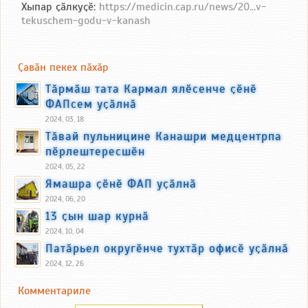
Хыпар ҫӑлкуҫӗ:
https://medicin.cap.ru/news/20...v-
tekuschem-godu-v-kanash
Ҫавӑн пекех пӑхӑр
Тӑрмӑш тата Кармал ялӗсенче ҫӗнӗ
ФАПсем уҫӑлнӑ
2024, 03, 18
Тӑвай пульницине Канашри медцентрпа
пӗрлештересшӗн
2024, 05, 22
Ямашра ҫӗнӗ ФАП уҫӑлнӑ
2024, 06, 20
13 ҫын шар курнӑ
2024, 10, 04
Патӑрьел округӗнче тухтӑр офисӗ уҫӑлнӑ
2024, 12, 26
Комментариле