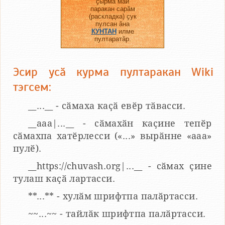
ҫырма май
паракан сарӑм
(раскладка) ҫук
пулсан ӑна
КУНТАН
илме
пултаратӑр.
Эсир усӑ курма пултаракан Wiki
тэгсем:
__...__ - сӑмаха каҫӑ евӗр тӑвасси.
__aaa|...__ - сӑмахӑн каҫине тепӗр
сӑмахпа хатӗрлесси («...» вырӑнне «ааа»
пулӗ).
__https://chuvash.org|...__ - сӑмах ҫине
тулаш каҫӑ лартасси.
**...** - хулӑм шрифтпа палӑртасси.
~~...~~ - тайлӑк шрифтпа палӑртасси.