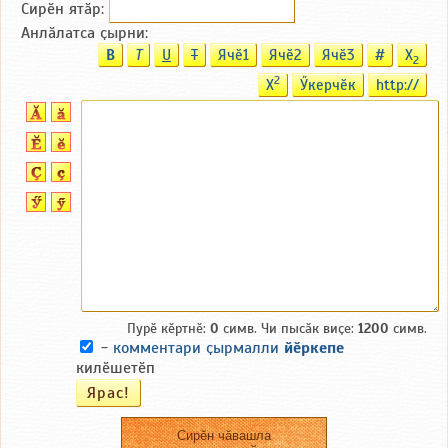
Сирӗн ятӑp:
Анлӑлатса ҫырни:
B
T
U
T
Ячӗ1
Ячӗ2
Ячӗ3
#
X
2
2
X
Ӳкерчӗк
http://
Пурӗ кӗртнӗ:
0
симв. Чи пысӑк виҫе:
1200
симв.
-
комментари ҫырмалли
йӗркепе
килӗшетӗп
Сирӗн чӑвашла