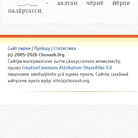
___...___ - аялтан чӗрнӗ йӗрпе
палӑртасси.
Сайт пирки
|
Пулӑшу
|
Статистика
(c) 2005-2026 Chuvash.Org
Сайтри материалсене (ытти ҫӑлкуҫсенчен илнисемсӗр
пуҫне)
CreativeCommons Attribution-ShareAlike 3.0
лицензипе килӗшӳллӗн усӑ курма пулать. Сайтпа ҫыхӑннӑ
ыйтусене кунта ярӑр: site(a)chuvash.org