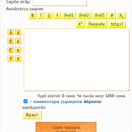
Сирӗн ятӑp:
Анлӑлатса ҫырни:
B
T
U
T
Ячӗ1
Ячӗ2
Ячӗ3
#
X
2
2
X
Ӳкерчӗк
http://
Пурӗ кӗртнӗ:
0
симв. Чи пысӑк виҫе:
1200
симв.
-
комментари ҫырмалли
йӗркепе
килӗшетӗп
Сирӗн чӑвашла
ҫырма май