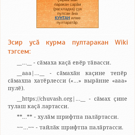
паракан сарӑм
(раскладка) ҫук
пулсан ӑна
КУНТАН
илме
пултаратӑр.
Эсир усӑ курма пултаракан Wiki
тэгсем:
__...__ - сӑмаха каҫӑ евӗр тӑвасси.
__aaa|...__ - сӑмахӑн каҫине тепӗр
сӑмахпа хатӗрлесси («...» вырӑнне «ааа»
пулӗ).
__https://chuvash.org|...__ - сӑмах ҫине
тулаш каҫӑ лартасси.
**...** - хулӑм шрифтпа палӑртасси.
~~...~~ - тайлӑк шрифтпа палӑртасси.