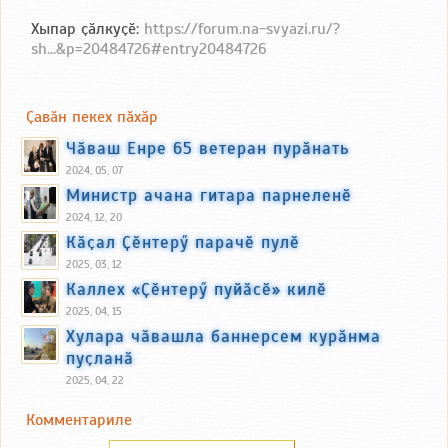
Хыпар ҫӑлкуҫӗ:
https://forum.na-svyazi.ru/?
sh...&p=20484726#entry20484726
Ҫавӑн пекех пӑхӑр
Чӑваш Енре 65 ветеран пурӑнать
2024, 05, 07
Министр ачана гитара парнеленӗ
2024, 12, 20
Кӑҫал Ҫӗнтерӳ парачӗ пулӗ
2025, 03, 12
Каллех «Ҫӗнтерӳ пуйӑсӗ» килӗ
2025, 04, 15
Хулара чӑвашла баннерсем курӑнма
пуҫланӑ
2025, 04, 22
Комментариле