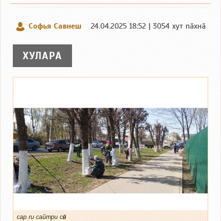
Софья Савнеш
24.04.2025 18:52 | 3054 хут пӑхнӑ
ХУЛАРА
cap.ru сайтри сӑн