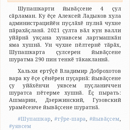
Шупашкарти йывӑҫсене 4 ҫул
сӑрламан. Ку ӗҫе Алексей Ладыков хула
администрацийӗн пуҫлӑхӗ пулнӑ чухне
пӑрахӑҫланӑ. 2021 ҫулта вӑл кун валли
уйӑрнӑ укҫана хунавсем лартмашкӑн
яма хушнӑ. Ун чухне пӗлтернӗ тӑрӑх,
Шупашкарта ҫулсерен йывӑҫсене
шуратма 290 пин тенкӗ тӑкакланнӑ.
Хальхи ертӳҫӗ Владимир Доброхотов
вара ку ӗҫе ҫӗнӗрен пуҫарнӑ: йывӑҫсене
ҫу уйӑхӗнчи уявсем пуҫланиччен
шуратса пӗтерме хушнӑ. Ӗҫ пырать:
Ашмарин, Дзержинский, Гузовский
урамӗсенче йывӑҫсене шуратнӑ.
#Шупашкар
,
#тӳре-шара
,
#йывӑҫсем
,
#уявсем