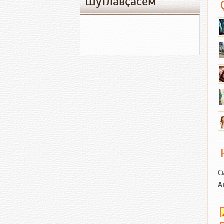
Шутлавҫӑсем
С
А