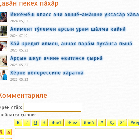
Ҫавӑн пекех пӑхӑр
Иккӗмӗш класс ачи ашшӗ-амӑшне укҫасӑр хӑв
2024, 05, 03
Алимент тӳлемен арҫын урам шӑлма кайнӑ
2024, 07, 19
Хӑй кредит илмен, анчах парӑм пухӑнса пынӑ
2025, 05, 22
Арҫын шкул ачине евитлесе ҫырнӑ
2025, 05, 23
Хӗрне вӗлерессипе хӑратнӑ
2025, 05, 23
Комментариле
ирӗн ятӑp:
нлӑлатса ҫырни:
2
B
T
U
T
Ячӗ1
Ячӗ2
Ячӗ3
#
X
X
Ӳке
2