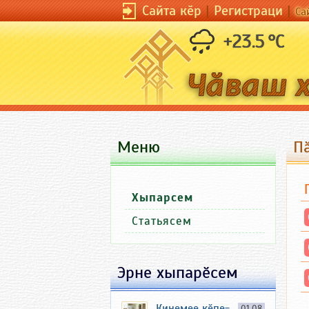
Сайта кӗр
|
Регистраци
|
Са
+23.5 °C
Меню
П
Хыпарсем
Статьясем
Эрне хыпарӗсем
Кинемее кӗпе-