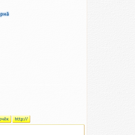
арнӑ
рчӗк
http://