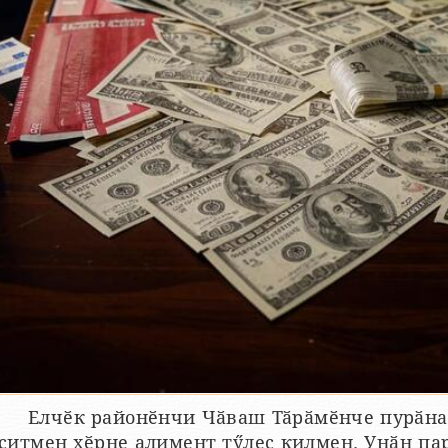
Елчӗк районӗнчи Чӑваш Тӑрӑмӗнче пурӑнак
ҫитмен хӗрне алимент тӳлес килмен. Унӑн па