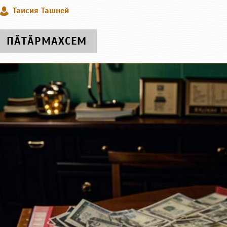
Таисия Ташней
ПӐТӐРМАХСЕМ