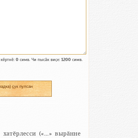
 кӗртнӗ:
0
симв. Чи пысӑк виҫе:
1200
симв.
адка) ҫук пулсан
 хатӗрлесси («...» вырӑнне