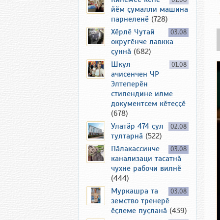
01.08
йӗм ҫумалли машина
парнеленӗ
(728)
Хӗрлӗ Чутай
03.08
округӗнче лавкка
ҫуннӑ
(682)
Шкул
01.08
ачисенчен ЧР
Элтеперӗн
стипендине илме
документсем кӗтеҫҫӗ
(678)
Улатӑр 474 ҫул
02.08
тултарнӑ
(522)
Пӑлакассинче
03.08
канализаци тасатнӑ
чухне рабочи вилнӗ
(444)
Муркашра та
03.08
земство тренерӗ
ӗҫлеме пуҫланӑ
(439)