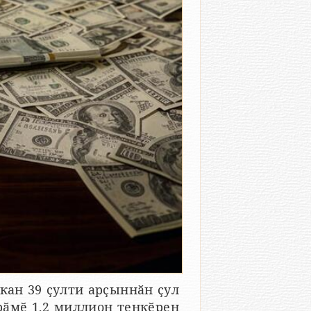
ан 39 ҫулти арҫыннӑн ҫул
рӑмӗ 1,2 миллион тенкӗрен