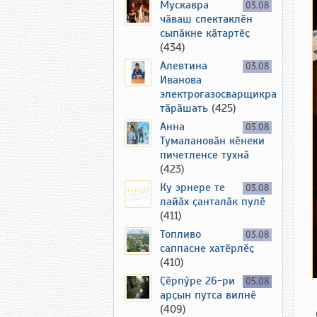
Мускавра
03.08
чӑваш спектаклӗн
сыпӑкне кӑтартӗҫ
(434)
Алевтина
03.08
Иванова
электрогазосварщикра
тӑрӑшать
(425)
Анна
03.08
Тумалановӑн кӗнеки
пичетленсе тухнӑ
(423)
Ку эрнере те
03.08
лайӑх ҫанталӑк пулӗ
(411)
Топливо
03.08
саппасне хатӗрлӗҫ
(410)
Ҫӗрпӳре 26-ри
05.08
арҫын путса вилнӗ
(409)