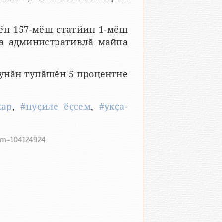
ӗн 157-мӗш статйин 1-мӗш
а административлӑ майпа
 унӑн тупӑшӗн 5 процентне
ар
,
#пуҫиле ӗҫсем
,
#укҫа-
tem=104124924