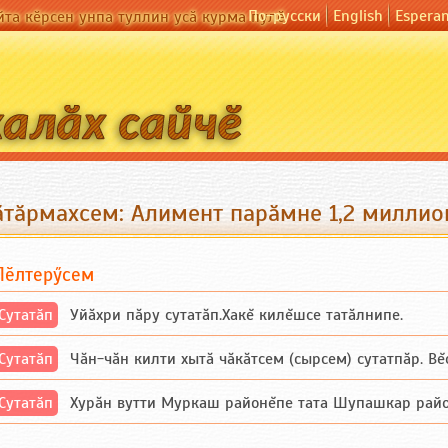
По-русски
English
Espera
йта кӗрсен унпа туллин усӑ курма пулӗ
ӑтӑрмахсем: Алимент парӑмне 1,2 миллион
Пӗлтерӳсем
Сутатӑп
Уйăхри пăру сутатăп.Хакĕ килĕшсе татăлнипе.
Сутатӑп
Чăн-чăн килти хытă чăкăтсем (сырсем) сутатпăр. Вĕсе
Сутатӑп
Хурăн вутти Муркаш районĕпе тата Шупашкар районĕнч