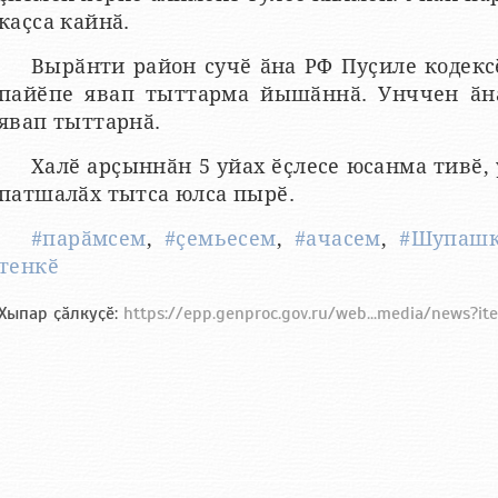
каҫса кайнӑ.
Вырӑнти район сучӗ ӑна РФ Пуҫиле кодекс
пайӗпе явап тыттарма йышӑннӑ. Унччен ӑн
явап тыттарнӑ.
Халӗ арҫыннӑн 5 уйах ӗҫлесе юсанма тивӗ,
патшалӑх тытса юлса пырӗ.
#парӑмсем
,
#ҫемьесем
,
#ачасем
,
#Шупашк
тенкӗ
Хыпар ҫӑлкуҫӗ:
https://epp.genproc.gov.ru/web...media/news?i