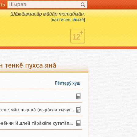
nto
Шӗшкӗ авмасӑр мӑйӑр татаймӑн.
[
ваттисен сӑмахӗ
]
 тенкӗ пухса янӑ
Пӗлтерӳ хуш
не мăн пыршă (вырăсла сычуг) ...
и Ишлей тăрăхĕпе сутатăп. Ха...