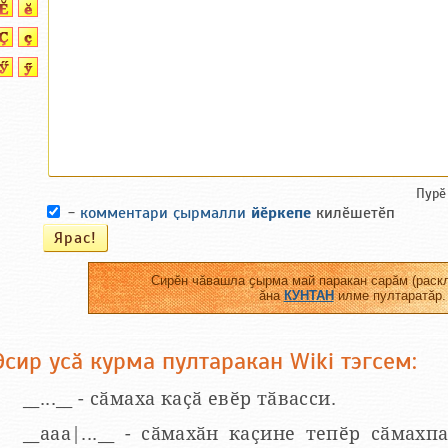
Пурӗ
-
комментари ҫырмалли
йӗркепе
килӗшетӗп
Сирӗн чӑвашла ҫырма май паракан сарӑм (раскл
ӑна
КУНТАН
илме пултаратӑр.
Эсир усӑ курма пултаракан Wiki тэгсем:
__...__ - сӑмаха каҫӑ евӗр тӑвасси.
__aaa|...__ - сӑмахӑн каҫине тепӗр сӑмахпа