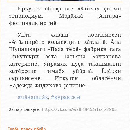
Иркутск облаҫӗнче «Байкал ҫинчи
этноподиум. Модӑллӑ Ангара»
фестиваль иртнӗ.
Унта чӑваш костюмӗсен
«Атӑлпирӗн» коллекцине хӑтланӑ. Ӑна
Шупашкарти «Паха тӗрӗ» фабрика тата
Иркутскри ӑста Татьяна Бочкарева
хатӗрленӗ. Уйрӑмах пуҫа тӑхӑнмалли
хатӗрсене тимлӗх уйӑрнӑ. Ӗлӗкхи
сурпансене Иркутск облаҫӗнчи
Надежда Фидикова ҫӗнетнӗ.
#чӑвашлӑх
,
#куравсем
Хыпар ҫӑлкуҫӗ:
https://vk.com/wall-194537172_22905
Ҫавӑн пекех пӑхӑр