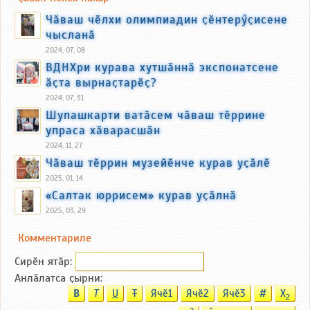
Чӑваш чӗлхи олимпиадин ҫӗнтерӳҫисене
чысланӑ
2024, 07, 08
ВДНХри курава хутшӑннӑ экспонатсене
ӑҫта вырнаҫтарӗҫ?
2024, 07, 31
Шупашкарти ватӑсем чӑваш тӗррине
упраса хӑварасшӑн
2024, 11, 27
Чӑваш тӗррин музейӗнче курав уҫӑлӗ
2025, 01, 14
«Салтак юррисем» курав уҫӑлнӑ
2025, 03, 29
Комментариле
Сирӗн ятӑp:
Анлӑлатса ҫырни:
B
T
U
T
Ячӗ1
Ячӗ2
Ячӗ3
#
X
2