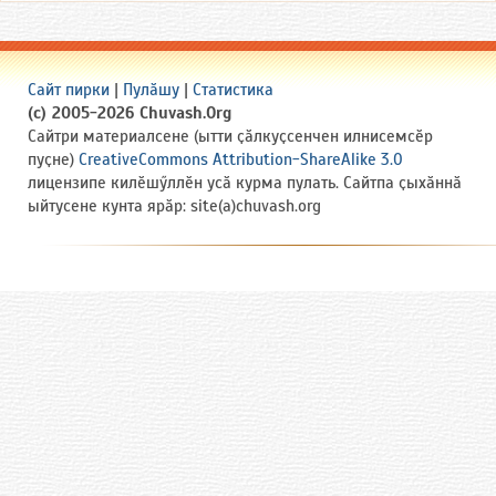
Сайт пирки
|
Пулӑшу
|
Статистика
(c) 2005-2026 Chuvash.Org
Сайтри материалсене (ытти ҫӑлкуҫсенчен илнисемсӗр
пуҫне)
CreativeCommons Attribution-ShareAlike 3.0
лицензипе килӗшӳллӗн усӑ курма пулать. Сайтпа ҫыхӑннӑ
ыйтусене кунта ярӑр: site(a)chuvash.org