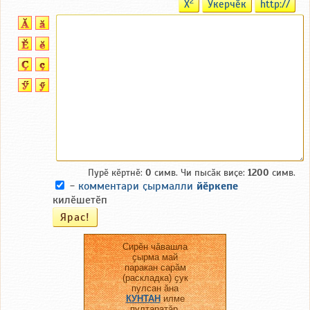
2
X
Ӳкерчӗк
http://
Пурӗ кӗртнӗ:
0
симв. Чи пысӑк виҫе:
1200
симв.
-
комментари ҫырмалли
йӗркепе
килӗшетӗп
Сирӗн чӑвашла
ҫырма май
паракан сарӑм
(раскладка) ҫук
пулсан ӑна
КУНТАН
илме
пултаратӑр.