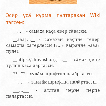
Эсир усӑ курма пултаракан Wiki
тэгсем:
__...__ - сӑмаха каҫӑ евӗр тӑвасси.
__aaa|...__ - сӑмахӑн каҫине тепӗр
сӑмахпа хатӗрлесси («...» вырӑнне «ааа»
пулӗ).
__https://chuvash.org|...__ - сӑмах ҫине
тулаш каҫӑ лартасси.
**...** - хулӑм шрифтпа палӑртасси.
~~...~~ - тайлӑк шрифтпа палӑртасси.
___...___ - аялтан чӗрнӗ йӗрпе
палӑртасси.