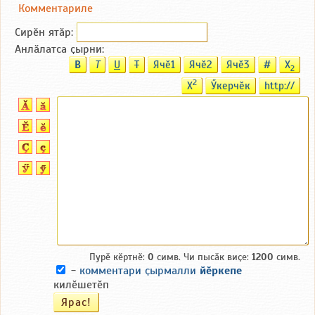
Комментариле
Сирӗн ятӑp:
Анлӑлатса ҫырни:
B
T
U
T
Ячӗ1
Ячӗ2
Ячӗ3
#
X
2
2
X
Ӳкерчӗк
http://
Пурӗ кӗртнӗ:
0
симв. Чи пысӑк виҫе:
1200
симв.
-
комментари ҫырмалли
йӗркепе
килӗшетӗп