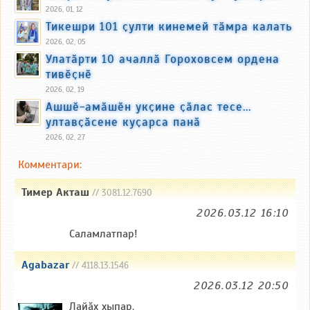
2026, 01, 12
Тикешри 101 ҫулти кинемей тӑмра калать
2026, 02, 05
Улатӑрти 10 ачаллӑ Гороховсем ордена
тивӗҫнӗ
2026, 02, 19
Ашшӗ-амӑшӗн укҫине ҫӑлас тесе...
ултавҫӑсене куҫарса панӑ
2026, 02, 27
Комментари:
Тимер Акташ
// 3081.12.7690
2026.03.12 16:10
Саламлатпар!
Agabazar
// 4118.13.1546
2026.03.12 20:50
Лайăх хыпар.