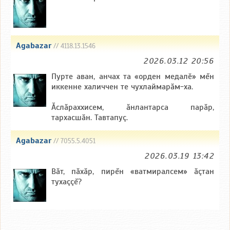
Agabazar
// 4118.13.1546
2026.03.12 20:56
Пурте аван, анчах та «орден медалӗ» мĕн
иккенне халиччен те чухлаймарăм-ха.
Ăслăраххисем, ăнлантарса парăр,
тархасшăн. Тавтапуç.
Agabazar
// 7055.5.4051
2026.03.19 13:42
Băт, пăхăр, пирĕн «ватмиралсем» ăçтан
тухаççĕ?