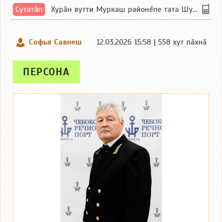
Сутатӑп
Хурăн вутти Муркаш районĕпе тата Шупашкар районĕнчи Ишлей тăрăхĕпе сутатăп. Ха...
Софья Савнеш
12.03.2026 15:58 | 558 хут пӑхнӑ
ПЕРСОНА