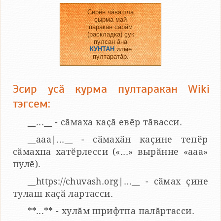
Сирӗн чӑвашла
ҫырма май
паракан сарӑм
(раскладка) ҫук
пулсан ӑна
КУНТАН
илме
пултаратӑр.
Эсир усӑ курма пултаракан Wiki
тэгсем:
__...__ - сӑмаха каҫӑ евӗр тӑвасси.
__aaa|...__ - сӑмахӑн каҫине тепӗр
сӑмахпа хатӗрлесси («...» вырӑнне «ааа»
пулӗ).
__https://chuvash.org|...__ - сӑмах ҫине
тулаш каҫӑ лартасси.
**...** - хулӑм шрифтпа палӑртасси.