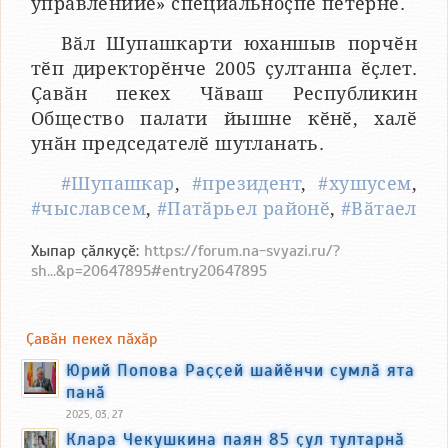
управленийӗ» специальноҫпе пӗтернӗ.
Вӑл Шупашкарти юханшыв порчӗн
тӗп директорӗнче 2005 ҫултанпа ӗҫлет.
Ҫавӑн пекех Чӑваш Республикин
Общество палати йышне кӗнӗ, халӗ
унӑн председателӗ шутланать.
#Шупашкар
,
#президент
,
#хушусем
,
#чыславсем
,
#Патӑрьел районӗ
,
#Вӑтаел
Хыпар ҫӑлкуҫӗ:
https://forum.na-svyazi.ru/?
sh...&p=20647895#entry20647895
Ҫавӑн пекех пӑхӑр
Юрий Попова Раҫҫей шайӗнчи сумлӑ ята
панӑ
2025, 03, 27
Клара Чекушкина паян 85 ҫул тултарнӑ