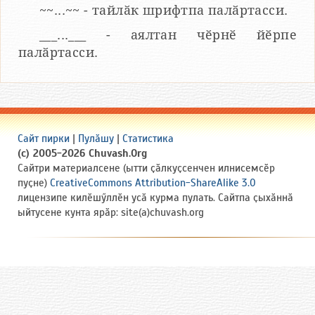
~~...~~ - тайлӑк шрифтпа палӑртасси.
___...___ - аялтан чӗрнӗ йӗрпе
палӑртасси.
Сайт пирки
|
Пулӑшу
|
Статистика
(c) 2005-2026 Chuvash.Org
Сайтри материалсене (ытти ҫӑлкуҫсенчен илнисемсӗр
пуҫне)
CreativeCommons Attribution-ShareAlike 3.0
лицензипе килӗшӳллӗн усӑ курма пулать. Сайтпа ҫыхӑннӑ
ыйтусене кунта ярӑр: site(a)chuvash.org