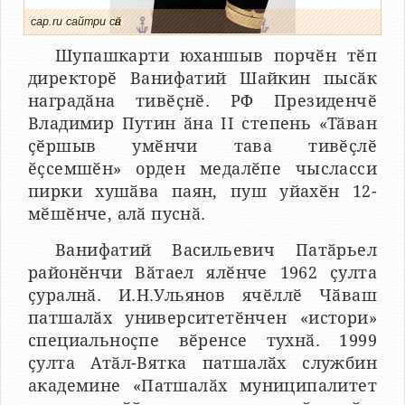
cap.ru сайтри сӑн
Шупашкарти юханшыв порчӗн тӗп
директорӗ Ванифатий Шайкин пысӑк
наградӑна тивӗҫнӗ. РФ Президенчӗ
Владимир Путин ӑна II степень «Тӑван
ҫӗршыв умӗнчи тава тивӗҫлӗ
ӗҫсемшӗн» орден медалӗпе чысласси
пирки хушӑва паян, пуш уйахӗн 12-
мӗшӗнче, алӑ пуснӑ.
Ванифатий Васильевич Патӑрьел
районӗнчи Вӑтаел ялӗнче 1962 ҫулта
ҫуралнӑ. И.Н.Ульянов ячӗллӗ Чӑваш
патшалӑх университетӗнчен «истори»
специальноҫпе вӗренсе тухнӑ. 1999
ҫулта Атӑл-Вятка патшалӑх службин
академине «Патшалӑх муниципалитет