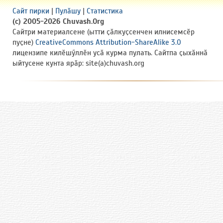
Сайт пирки
|
Пулӑшу
|
Статистика
(c) 2005-2026 Chuvash.Org
Сайтри материалсене (ытти ҫӑлкуҫсенчен илнисемсӗр
пуҫне)
CreativeCommons Attribution-ShareAlike 3.0
лицензипе килӗшӳллӗн усӑ курма пулать. Сайтпа ҫыхӑннӑ
ыйтусене кунта ярӑр: site(a)chuvash.org