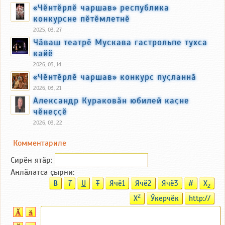
«Чӗнтӗрлӗ чаршав» республика
конкурсне пӗтӗмлетнӗ
2025, 03, 27
Чӑваш театрӗ Мускава гастрольпе тухса
кайӗ
2026, 03, 14
«Чӗнтӗрлӗ чаршав» конкурс пуҫланнӑ
2026, 03, 21
Александр Кураковӑн юбилей каҫне
чӗнеҫҫӗ
2026, 03, 22
Комментариле
Сирӗн ятӑp:
Анлӑлатса ҫырни:
B
T
U
T
Ячӗ1
Ячӗ2
Ячӗ3
#
X
2
2
X
Ӳкерчӗк
http://