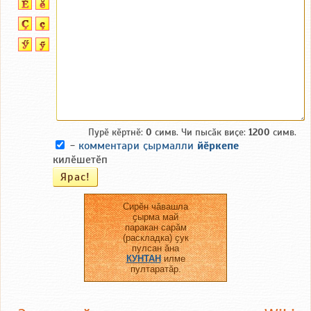
Пурӗ кӗртнӗ:
0
симв. Чи пысӑк виҫе:
1200
симв.
-
комментари ҫырмалли
йӗркепе
килӗшетӗп
Сирӗн чӑвашла
ҫырма май
паракан сарӑм
(раскладка) ҫук
пулсан ӑна
КУНТАН
илме
пултаратӑр.