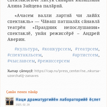
Алина Зайцева палӑрнӑ.
«Ачасем валли лартнӑ чи лайӑх
спектакль» — Чӑваш патшалӑх сӑнавлӑ
театрӗн «Праздник непослушания»
спектаклӗ, унӑн режиссӗрӗ – Андрей
Аверин.
#культура
,
#конкурссем
,
#театрсем
,
#спектакльсем
,
#артистсем
,
#чыславсем
,
#режиссерсем
Хыпар ҫӑлкуҫӗ:
https://cap.ru/press_center/ne...nkursa-
uzorchatij-zanaves
Ҫавӑн пекех пӑхӑр
Наци драматургийӗн лабораторийӗ ӗҫлет
2025, 02, 28