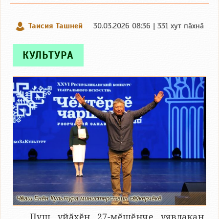
Таисия Ташней
30.03.2026 08:36 | 331 хут пӑхнӑ
КУЛЬТУРА
Чӑваш Енӗн Культура министерствин сӑнӳкерчӗкӗ
Пуш уйӑхӗн 27-мӗшӗнче уявлакан