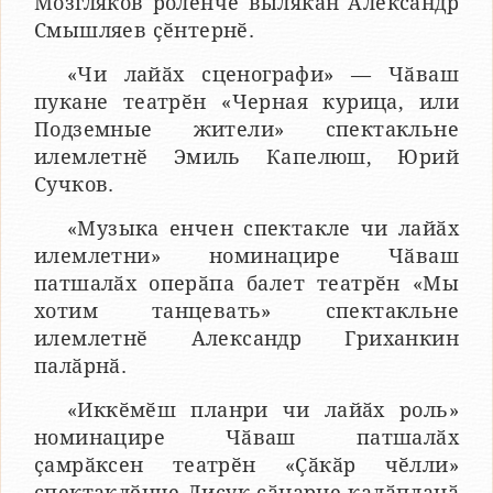
Мозгляков ролӗнче вылякан Александр
Смышляев ҫӗнтернӗ.
«Чи лайӑх сценографи» — Чӑваш
пукане театрӗн «Черная курица, или
Подземные жители» спектакльне
илемлетнӗ Эмиль Капелюш, Юрий
Сучков.
«Музыка енчен спектакле чи лайӑх
илемлетни» номинацире Чӑваш
патшалӑх оперӑпа балет театрӗн «Мы
хотим танцевать» спектакльне
илемлетнӗ Александр Гриханкин
палӑрнӑ.
«Иккӗмӗш планри чи лайӑх роль»
номинацире Чӑваш патшалӑх
ҫамрӑксен театрӗн «Ҫӑкӑр чӗлли»
спектаклӗнче Лисук сӑнарне калӑпланӑ