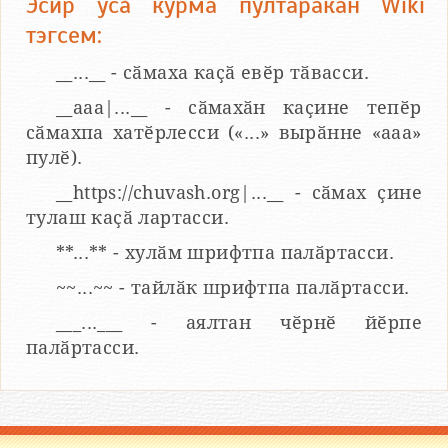
Эсир усӑ курма пултаракан Wiki
тэгсем:
__...__ - сӑмаха каҫӑ евӗр тӑвасси.
__aaa|...__ - сӑмахӑн каҫине тепӗр
сӑмахпа хатӗрлесси («...» вырӑнне «ааа»
пулӗ).
__https://chuvash.org|...__ - сӑмах ҫине
тулаш каҫӑ лартасси.
**...** - хулӑм шрифтпа палӑртасси.
~~...~~ - тайлӑк шрифтпа палӑртасси.
___...___ - аялтан чӗрнӗ йӗрпе
палӑртасси.