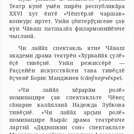
Театр кунӗ умӗн пирӗн республикӑра
XXVI хут ӗнтӗ «Чӗнтӗрлӗ чаршав»
конкурс иртет. Унӑн ҫӗнтерӳҫисене ҫав
кун Чӑваш патшалӑх филармонийӗнче
чысланӑ.
Чи лайӑх спектакль ятне Чӑваш
академи драма театрӗн «Хуркайӑк ҫулӗ»
ӗҫӗ тивӗҫнӗ. Унӑн режиссёрӗ —
Раҫҫейӗн искусствӑсен тава тивӗҫлӗ
ӗҫченӗ Борис Манджиев (
сӑнӳкерчӗкре
).
«Чи лайӑх хӗрарӑм ролӗ»
номинацире ҫак спектакльте Чӗкеҫ
сӑнарне калӑпланӑ Надежда Зубкова
тивӗҫнӗ. «Чи лайӑх арҫын ролӗ»
номинацире Вырӑс драма театрӗнче
лартнӑ «Дядюшкин сон» спектакльте