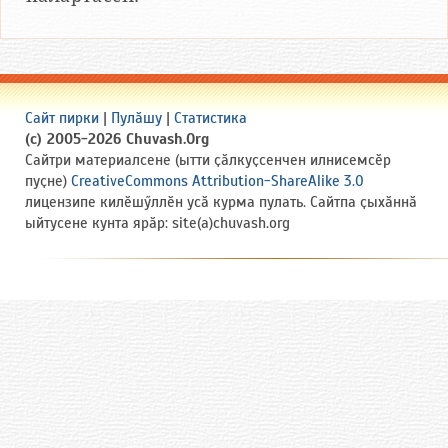
Сайт пирки
|
Пулӑшу
|
Статистика
(c) 2005-2026 Chuvash.Org
Сайтри материалсене (ытти ҫӑлкуҫсенчен илнисемсӗр
пуҫне)
CreativeCommons Attribution-ShareAlike 3.0
лицензипе килӗшӳллӗн усӑ курма пулать. Сайтпа ҫыхӑннӑ
ыйтусене кунта ярӑр: site(a)chuvash.org