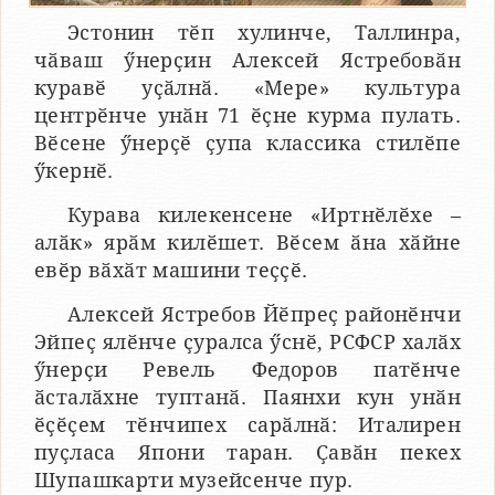
Эстонин тӗп хулинче, Таллинра,
чӑваш ӳнерҫин Алексей Ястребовӑн
куравӗ уҫӑлнӑ. «Мере» культура
центрӗнче унӑн 71 ӗҫне курма пулать.
Вӗсене ӳнерҫӗ ҫупа классика стилӗпе
ӳкернӗ.
Курава килекенсене «Иртнӗлӗхе –
алӑк» ярӑм килӗшет. Вӗсем ӑна хӑйне
евӗр вӑхӑт машини теҫҫӗ.
Алексей Ястребов Йӗпреҫ районӗнчи
Эйпеҫ ялӗнче ҫуралса ӳснӗ, РСФСР халӑх
ӳнерҫи Ревель Федоров патӗнче
ӑсталӑхне туптанӑ. Паянхи кун унӑн
ӗҫӗҫем тӗнчипех сарӑлнӑ: Италирен
пуҫласа Япони таран. Ҫавӑн пекех
Шупашкарти музейсенче пур.