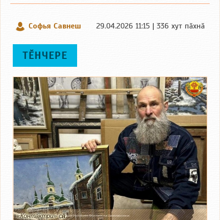
Софья Савнеш
29.04.2026 11:15 | 336 хут пӑхнӑ
ТӖНЧЕРЕ
«Контактри» сӑн