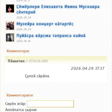
2026, 02, 17
Ҫӗмӗрлери Елизавета Ивина Мускавра
ҫӗнтернӗ
2026, 03, 24
Музейра концерт кӑтартӗҫ
2026, 03, 24
Пуйӑсра вӑрҫма тапранса кайнӑ
2026, 04, 16
Комментари:
Пăшатан
// 2578.04.3483
2026.04.29 17:17
Çуллă сăрăпа.
Комментариле
Сирӗн ятӑp:
Анлӑлатса ҫырни: