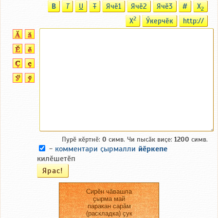
B
T
U
T
Ячӗ1
Ячӗ2
Ячӗ3
#
X
2
2
X
Ӳкерчӗк
http://
Пурӗ кӗртнӗ:
0
симв. Чи пысӑк виҫе:
1200
симв.
-
комментари ҫырмалли
йӗркепе
килӗшетӗп
Сирӗн чӑвашла
ҫырма май
паракан сарӑм
(раскладка) ҫук