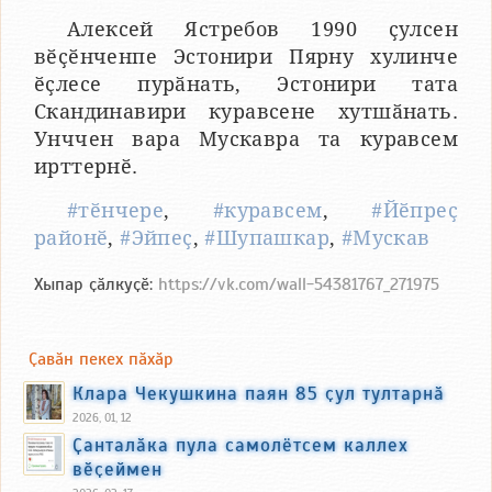
Алексей Ястребов 1990 ҫулсен
вӗҫӗнченпе Эстонири Пярну хулинче
ӗҫлесе пурӑнать, Эстонири тата
Скандинавири куравсене хутшӑнать.
Унччен вара Мускавра та куравсем
ирттернӗ.
#тӗнчере
,
#куравсем
,
#Йӗпреҫ
районӗ
,
#Эйпеҫ
,
#Шупашкар
,
#Мускав
Хыпар ҫӑлкуҫӗ:
https://vk.com/wall-54381767_271975
Ҫавӑн пекех пӑхӑр
Клара Чекушкина паян 85 ҫул тултарнӑ
2026, 01, 12
Ҫанталӑка пула самолётсем каллех
вӗҫеймен