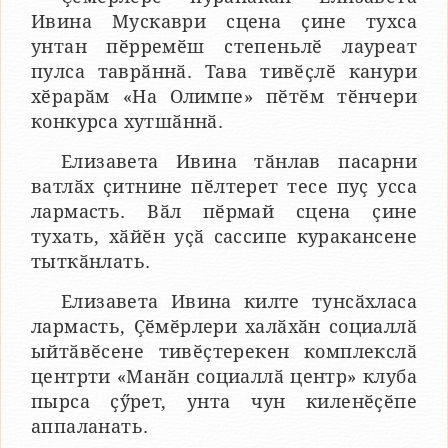
Ивина Мускаври сцена ҫине тухса
унтан пӗрремӗш степеньлӗ лауреат
пулса таврӑннӑ. Тава тивӗҫлӗ канури
хӗрарӑм «На Олимпе» пӗтӗм тӗнчери
конкурса хутшӑннӑ.
Елизавета Ивина тӑнлав пасарни
ватлӑх ҫитнине пӗлтерет тесе пуҫ усса
лармасть. Вӑл пӗрмай сцена ҫине
тухать, хӑйӗн уҫӑ сассипе куракансене
тыткӑнлать.
Елизавета Ивина килте тунсӑхласа
лармасть, Ҫӗмӗрлери халӑхӑн социаллӑ
ыйтӑвӗсене тивӗҫтерекен комплекслӑ
центрти «Манӑн социаллӑ центр» клуба
пырса ҫӳрет, унта чун киленӗҫӗпе
аппаланать.