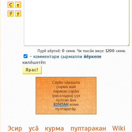
Пурӗ кӗртнӗ:
0
симв. Чи пысӑк виҫе:
1200
симв.
-
комментари ҫырмалли
йӗркепе
килӗшетӗп
Сирӗн чӑвашла
ҫырма май
паракан сарӑм
(раскладка) ҫук
пулсан ӑна
КУНТАН
илме
пултаратӑр.
Эсир усӑ курма пултаракан Wiki