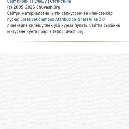
Сайт пирки
|
Пулӑшу
|
Статистика
(c) 2005-2026 Chuvash.Org
Сайтри материалсене (ытти ҫӑлкуҫсенчен илнисемсӗр
пуҫне)
CreativeCommons Attribution-ShareAlike 3.0
лицензипе килӗшӳллӗн усӑ курма пулать. Сайтпа ҫыхӑннӑ
ыйтусене кунта ярӑр: site(a)chuvash.org