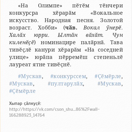
«На Олимпе» пӗтӗм тӗнчери
конкурсра хӗрарӑм «Вокальное
искусство. Народная песня. Золотой
возраст. Хобби» (
чӑв.
Вокал ӳнерӗ.
Халӑх юрри. Ылтӑн вӑхӑт. Чун
киленӗҫӗ
) номинацире палӑрнӑ. Тава
тивӗҫлӗ канури хӗрарӑм «На соседней
улице» юрӑпа пӗрремӗш степеньлӗ
лауреат ятне тивӗҫнӗ.
#Мускав
,
#конкурссем
,
#Ҫӗмӗрле
,
#Мускав
,
#пултарулӑх
,
#Мускав
,
#Ҫӗмӗрле
Хыпар ҫӑлкуҫӗ:
http://https://vk.com/cson_shu...86%2Fwall-
166288923_14764