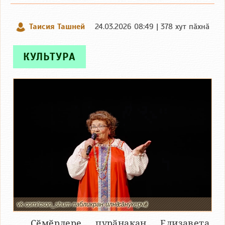
Таисия Ташней
24.03.2026 08:49 | 378 хут пӑхнӑ
КУЛЬТУРА
vk.com/cson_shum пабликран илнӗ сӑнӳкерчӗк
Ҫӗмӗрлере пурӑнакан Елизавета