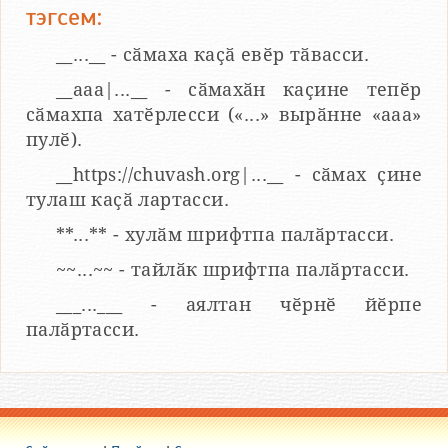
тэгсем:
__...__ - сӑмаха каҫӑ евӗр тӑвасси.
__aaa|...__ - сӑмахӑн каҫине тепӗр
сӑмахпа хатӗрлесси («...» вырӑнне «ааа»
пулӗ).
__https://chuvash.org|...__ - сӑмах ҫине
тулаш каҫӑ лартасси.
**...** - хулӑм шрифтпа палӑртасси.
~~...~~ - тайлӑк шрифтпа палӑртасси.
___...___ - аялтан чӗрнӗ йӗрпе
палӑртасси.