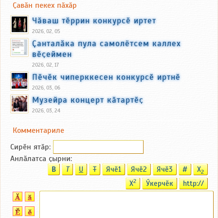
Ҫавӑн пекех пӑхӑр
Чӑваш тӗррин конкурсӗ иртет
2026, 02, 05
Ҫанталӑка пула самолётсем каллех
вӗҫеймен
2026, 02, 17
Пӗчӗк чиперккесен конкурсӗ иртнӗ
2026, 03, 06
Музейра концерт кӑтартӗҫ
2026, 03, 24
Комментариле
Сирӗн ятӑp:
Анлӑлатса ҫырни:
B
T
U
T
Ячӗ1
Ячӗ2
Ячӗ3
#
X
2
2
X
Ӳкерчӗк
http://