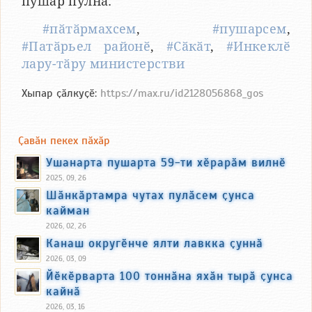
пушар пулнӑ.
#пӑтӑрмахсем
,
#пушарсем
,
#Патӑрьел районӗ
,
#Сӑкӑт
,
#Инкеклӗ
лару-тӑру министерстви
Хыпар ҫӑлкуҫӗ:
https://max.ru/id2128056868_gos
Ҫавӑн пекех пӑхӑр
Ушанарта пушарта 59-ти хӗрарӑм вилнӗ
2025, 09, 26
Шӑнкӑртамра чутах пулӑсем ҫунса
кайман
2026, 02, 26
Канаш округӗнче ялти лавкка ҫуннӑ
2026, 03, 09
Йӗкӗрварта 100 тоннӑна яхӑн тырӑ ҫунса
кайнӑ
2026, 03, 16