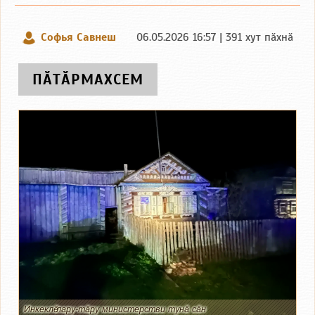
Софья Савнеш
06.05.2026 16:57 | 391 хут пӑхнӑ
ПӐТӐРМАХСЕМ
Инкеклӗ лару-тӑру министерстви тунӑ сӑн