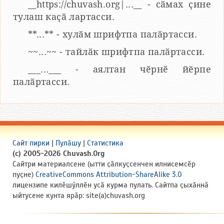
__https://chuvash.org|...__ - сӑмах ҫине
тулаш каҫӑ лартасси.
**...** - хулӑм шрифтпа палӑртасси.
~~...~~ - тайлӑк шрифтпа палӑртасси.
___...___ - аялтан чӗрнӗ йӗрпе
палӑртасси.
Сайт пирки
|
Пулӑшу
|
Статистика
(c) 2005-2026 Chuvash.Org
Сайтри материалсене (ытти ҫӑлкуҫсенчен илнисемсӗр
пуҫне)
CreativeCommons Attribution-ShareAlike 3.0
лицензипе килӗшӳллӗн усӑ курма пулать. Сайтпа ҫыхӑннӑ
ыйтусене кунта ярӑр: site(a)chuvash.org