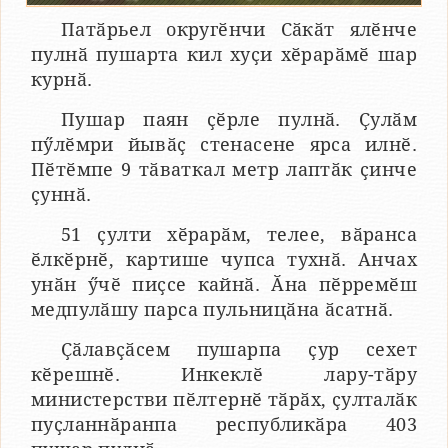
Патӑрьел округӗнчи Сӑкӑт ялӗнче
пулнӑ пушарта кил хуҫи хӗрарӑмӗ шар
курнӑ.
Пушар паян ҫӗрле пулнӑ. Ҫулӑм
пӳлӗмри йывӑҫ стенасене ярса илнӗ.
Пӗтӗмпе 9 тӑваткал метр лаптӑк ҫинче
ҫуннӑ.
51 ҫулти хӗрарӑм, телее, вӑранса
ӗлкӗрнӗ, картише чупса тухнӑ. Анчах
унӑн ӳчӗ пиҫсе кайнӑ. Ӑна пӗрремӗш
медпулӑшу парса пульницӑна ӑсатнӑ.
Ҫӑлавҫӑсем пушарпа ҫур сехет
кӗрешнӗ. Инкеклӗ лару-тӑру
министерстви пӗлтернӗ тӑрӑх, ҫулталӑк
пуҫланнӑранпа республикӑра 403