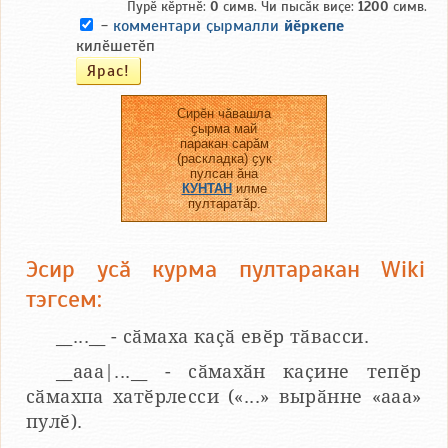
Пурӗ кӗртнӗ:
0
симв. Чи пысӑк виҫе:
1200
симв.
-
комментари ҫырмалли
йӗркепе
килӗшетӗп
Сирӗн чӑвашла
ҫырма май
паракан сарӑм
(раскладка) ҫук
пулсан ӑна
КУНТАН
илме
пултаратӑр.
Эсир усӑ курма пултаракан Wiki
тэгсем:
__...__ - сӑмаха каҫӑ евӗр тӑвасси.
__aaa|...__ - сӑмахӑн каҫине тепӗр
сӑмахпа хатӗрлесси («...» вырӑнне «ааа»
пулӗ).