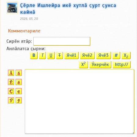
Ҫӗрле Ишлейра икӗ хутлӑ ҫурт ҫунса
кайнӑ
2026, 03, 20
Комментариле
Сирӗн ятӑp:
Анлӑлатса ҫырни:
B
T
U
T
Ячӗ1
Ячӗ2
Ячӗ3
#
X
2
2
X
Ӳкерчӗк
http://